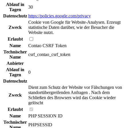
Ablauf in
30
Tagen
Datenschutz
https://policies.google.com/privacy
Cookie von Google für Website-Analysen. Erzeugt
Zweck
statistische Daten darüber, wie der Besucher die
Website nutzt.
Erlaubt
Name
Contao CSRF Token
Technischer
csrf_contao_csrf_token
Name
Anbieter
Ablauf in
0
Tagen
Datenschutz
Dient zum Schutz der Website vor Fälschungen von
standortübergreifenden Anfragen . Nach dem
Zweck
Schließen des Browsers wird das Cookie wieder
gelöscht
Erlaubt
Name
PHP SESSION ID
Technischer
PHPSESSID
Name