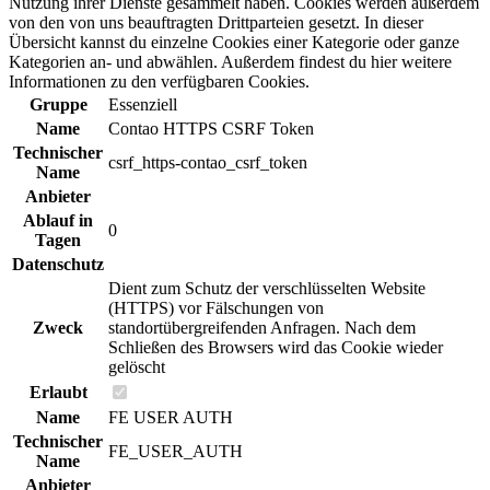
Nutzung ihrer Dienste gesammelt haben. Cookies werden außerdem
von den von uns beauftragten Drittparteien gesetzt. In dieser
Übersicht kannst du einzelne Cookies einer Kategorie oder ganze
Kategorien an- und abwählen. Außerdem findest du hier weitere
Informationen zu den verfügbaren Cookies.
Gruppe
Essenziell
Name
Contao HTTPS CSRF Token
Technischer
csrf_https-contao_csrf_token
Name
Anbieter
Ablauf in
0
Tagen
Datenschutz
Dient zum Schutz der verschlüsselten Website
(HTTPS) vor Fälschungen von
Zweck
standortübergreifenden Anfragen. Nach dem
Schließen des Browsers wird das Cookie wieder
gelöscht
Erlaubt
Name
FE USER AUTH
Technischer
FE_USER_AUTH
Name
Anbieter