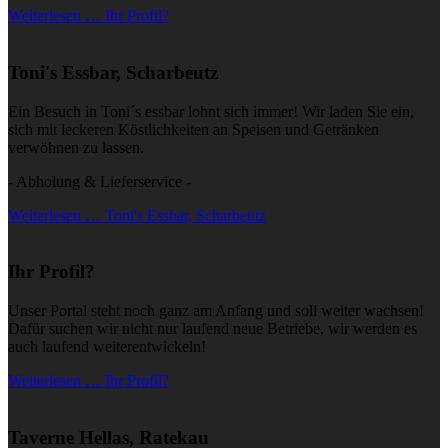
Weiterlesen … Ihr Profil?
Toni's Essbar, Scharbeutz
Ein Besuch in Toni´s essbar lohnt sich immer! Wir laden Sie ein,
sich mit leckeren Köstlichkeiten an Speisen und Getränken
verwöhnen zu lassen.
- Abholung & Lieferservice -
Weiterlesen … Toni's Essbar, Scharbeutz
Ihr Profil?
Unser Portal steht noch ganz am Anfang und soll weiter wachsen!
Dafür suchen wir nicht nur laufend neue Betriebe, wir werden es
auch laufend weiterentwickeln!
Weiterlesen … Ihr Profil?
Taverne Hellas, Ratekau