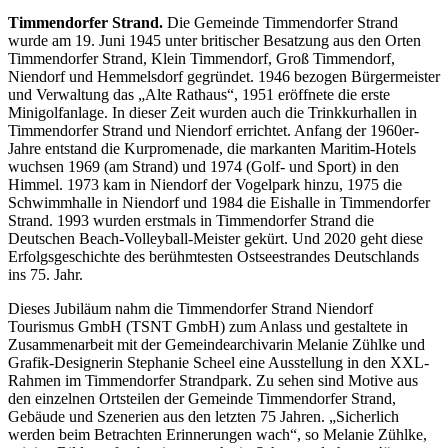
Timmendorfer Strand.
Die Gemeinde Timmendorfer Strand
wurde am 19. Juni 1945 unter britischer Besatzung aus den Orten
Timmendorfer Strand, Klein Timmendorf, Groß Timmendorf,
Niendorf und Hemmelsdorf gegründet. 1946 bezogen Bürgermeister
und Verwaltung das „Alte Rathaus“, 1951 eröffnete die erste
Minigolfanlage. In dieser Zeit wurden auch die Trinkkurhallen in
Timmendorfer Strand und Niendorf errichtet. Anfang der 1960er-
Jahre entstand die Kurpromenade, die markanten Maritim-Hotels
wuchsen 1969 (am Strand) und 1974 (Golf- und Sport) in den
Himmel. 1973 kam in Niendorf der Vogelpark hinzu, 1975 die
Schwimmhalle in Niendorf und 1984 die Eishalle in Timmendorfer
Strand. 1993 wurden erstmals in Timmendorfer Strand die
Deutschen Beach-Volleyball-Meister gekürt. Und 2020 geht diese
Erfolgsgeschichte des berühmtesten Ostseestrandes Deutschlands
ins 75. Jahr.
Dieses Jubiläum nahm die Timmendorfer Strand Niendorf
Tourismus GmbH (TSNT GmbH) zum Anlass und gestaltete in
Zusammenarbeit mit der Gemeindearchivarin Melanie Zühlke und
Grafik-Designerin Stephanie Scheel eine Ausstellung in den XXL-
Rahmen im Timmendorfer Strandpark. Zu sehen sind Motive aus
den einzelnen Ortsteilen der Gemeinde Timmendorfer Strand,
Gebäude und Szenerien aus den letzten 75 Jahren. „Sicherlich
werden beim Betrachten Erinnerungen wach“, so Melanie Zühlke,