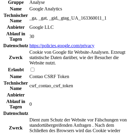
Gruppe
Analyse
Name
Google Analytics
Technischer
_ga, _gat, _gid,_gtag_UA_163360011_1
Name
Anbieter
Google LLC
Ablauf in
30
Tagen
Datenschutz
https://policies.google.com/privacy
Cookie von Google für Website-Analysen. Erzeugt
Zweck
statistische Daten darüber, wie der Besucher die
Website nutzt.
Erlaubt
Name
Contao CSRF Token
Technischer
csrf_contao_csrf_token
Name
Anbieter
Ablauf in
0
Tagen
Datenschutz
Dient zum Schutz der Website vor Fälschungen von
standortübergreifenden Anfragen . Nach dem
Zweck
Schließen des Browsers wird das Cookie wieder