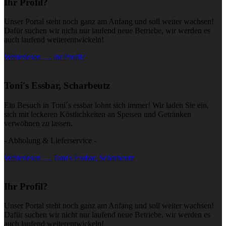
Ihr Profil?
Unser Portal steht noch ganz am Anfang und soll weiter wachsen!
Dafür suchen wir nicht nur laufend neue Betriebe, wir werden es
auch laufend weiterentwickeln!
Weiterlesen … Ihr Profil?
Toni's Essbar, Scharbeutz
Ein Besuch in Toni´s essbar lohnt sich immer! Wir laden Sie ein,
sich mit leckeren Köstlichkeiten an Speisen und Getränken
verwöhnen zu lassen.
- Abholung & Lieferservice -
Weiterlesen … Toni's Essbar, Scharbeutz
Ihr Profil?
Unser Portal steht noch ganz am Anfang und soll weiter wachsen!
Dafür suchen wir nicht nur laufend neue Betriebe, wir werden es
auch laufend weiterentwickeln!