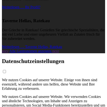
Weiterlesen … Ihr Profil?
Taverne Hellas, Ratekau
Der Grieche in Ratekau! Genießen Sie griechische Spezialitäten, die
mit viel Liebe und einer ungeheuren Vielfalt an Zutaten frisch für
Sie zubereitet werden.
Weiterlesen … Taverne Hellas, Ratekau
prev
Alle Gastronomen anzeigen
next
Datenschutzeinstellungen
Wir nutzen Cookies auf unserer Website. Einige von ihnen sind
essenziell, während andere uns helfen, diese Website und Ihre
Erfahrung zu verbessern.
Wir nutzen Cookies auf unserer Website. Wir verwenden Cookies
und ähnliche Technologien, um Inhalte und Anzeigen zu
personalisieren, um Social Media-Funktionen bereitzustellen und um