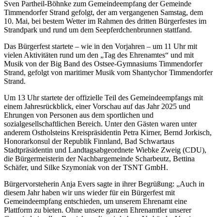
Sven Partheil-Böhnke zum Gemeindeempfang der Gemeinde
Timmendorfer Strand gefolgt, der am vergangenen Samstag, dem
10. Mai, bei bestem Wetter im Rahmen des dritten Bürgerfestes im
Strandpark und rund um dem See­pferdchenbrunnen stattfand.
Das Bürgerfest startete – wie in den Vorjahren – um 11 Uhr mit
vielen Aktivitäten rund um den „Tag des Ehrenamtes“ und mit
Musik von der Big Band des Ostsee-Gymnasiums Timmendorfer
Strand, gefolgt von maritimer Musik vom Shantychor Timmendorfer
Strand.
Um 13 Uhr startete der offizielle Teil des Gemeindeempfangs mit
einem Jahresrückblick, einer Vorschau auf das Jahr 2025 und
Ehrungen von Personen aus dem sportlichen und
sozialgesellschaftlichen Bereich. Unter den Gästen waren unter
anderem Ostholsteins Kreispräsidentin Petra Kirner, Bernd Jorkisch,
Honorarkonsul der Republik Finnland, Bad Schwartaus
Stadtpräsidentin und Landtagsabgeordnete Wiebke Zweig (CDU),
die Bürgermeisterin der Nachbargemeinde Scharbeutz, Bettina
Schäfer, und Silke Szymoniak von der TSNT GmbH.
Bürgervorsteherin Anja Evers sagte in ihrer Begrüßung: „Auch in
diesem Jahr haben wir uns wieder für ein Bürgerfest mit
Gemeindeempfang entschieden, um unserem Ehrenamt eine
Plattform zu bieten. Ohne unsere ganzen Ehrenamtler unserer