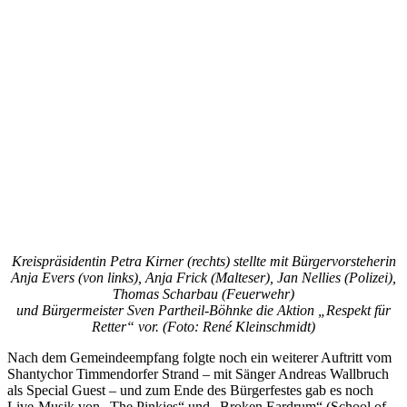
Kreispräsidentin Petra Kirner (rechts) stellte mit Bürgervorsteherin
Anja Evers (von links), Anja Frick (Malteser), Jan Nellies (Polizei),
Thomas Scharbau (Feuerwehr)
und Bürgermeister Sven Partheil-Böhnke die Aktion „Respekt für
Retter“ vor. (Foto: René Kleinschmidt)
Nach dem Gemeindeempfang folgte noch ein weiterer Auftritt vom
Shantychor Timmendorfer Strand – mit Sänger Andreas Wallbruch
als Special Guest – und zum Ende des Bürgerfestes gab es noch
Live-Musik von „The Pink­ies“ und „Broken Eardrum“ (School of