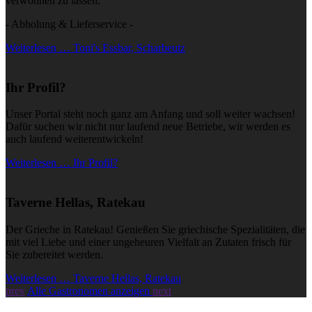
verwöhnen zu lassen.
- Abholung & Lieferservice -
Weiterlesen … Toni's Essbar, Scharbeutz
Ihr Profil?
Unser Portal steht noch ganz am Anfang und soll weiter wachsen!
Dafür suchen wir nicht nur laufend neue Betriebe, wir werden es
auch laufend weiterentwickeln!
Weiterlesen … Ihr Profil?
Taverne Hellas, Ratekau
Der Grieche in Ratekau! Genießen Sie griechische Spezialitäten, die
mit viel Liebe und einer ungeheuren Vielfalt an Zutaten frisch für
Sie zubereitet werden.
Weiterlesen … Taverne Hellas, Ratekau
prev
Alle Gastronomen anzeigen
next