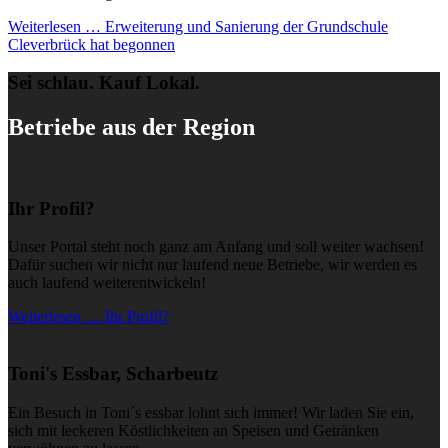
Weiterlesen …
Erweiterung und Sanierung der Grundschule
Cleverbrück hat begonnen
Sei schlau. Kauf Lokal.
Betriebe aus der Region
Ihr Profil?
Unser Portal steht noch ganz am Anfang und soll weiter wachsen!
Dafür suchen wir nicht nur laufend neue Betriebe, wir werden es
auch laufend weiterentwickeln!
Weiterlesen … Ihr Profil?
Toni's Essbar, Scharbeutz
Ein Besuch in Toni´s essbar lohnt sich immer! Wir laden Sie ein,
sich mit leckeren Köstlichkeiten an Speisen und Getränken