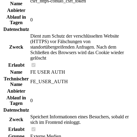
csrf_https-contao_csrf_token
Name
Anbieter
Ablauf in
0
Tagen
Datenschutz
Dient zum Schutz der verschlüsselten Website
(HTTPS) vor Fälschungen von
Zweck
standortübergreifenden Anfragen. Nach dem
Schließen des Browsers wird das Cookie wieder
gelöscht
Erlaubt
Name
FE USER AUTH
Technischer
FE_USER_AUTH
Name
Anbieter
Ablauf in
0
Tagen
Datenschutz
Speichert Informationen eines Besuchers, sobald er
Zweck
sich im Frontend einloggt.
Erlaubt
Gruppe
Externe Medien