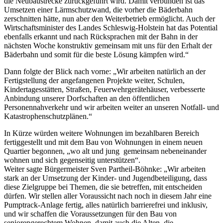
die Neubaustrecke zurückgeführt wird. Damit verbunden ist das
Umsetzen einer Lärmschutzwand, die vorher die Bäderbahn
zerschnitten hätte, nun aber den Weiterbetrieb ermöglicht. Auch der
Wirtschaftsminister des Landes Schleswig-Holstein hat das Potential
ebenfalls erkannt und nach Rücksprachen mit der Bahn in der
nächsten Woche konstruktiv gemeinsam mit uns für den Erhalt der
Bäderbahn und somit für die beste Lösung kämpfen wird.“
Dann folgte der Blick nach vorne: „Wir arbeiten natürlich an der
Fertigstellung der angefangenen Projekte weiter, Schulen,
Kindertagesstätten, Straßen, Feuerwehrgerätehäuser, verbesserte
Anbindung unserer Dorfschaften an den öffentlichen
Personennahverkehr und wir arbeiten weiter an unseren Notfall- und
Katastrophenschutzplänen.“
In Kürze würden weitere Wohnungen im bezahlbaren Bereich
fertiggestellt und mit dem Bau von Wohnungen in einem neuen
Quartier begonnen, „wo alt und jung gemeinsam nebeneinander
wohnen und sich gegenseitig unterstützen“.
Weiter sagte Bürgermeister Sven Partheil-Böhnke: „Wir arbeiten
stark an der Umsetzung der Kinder- und Jugendbeteiligung, dass
diese Zielgruppe bei Themen, die sie betreffen, mit entscheiden
dürfen. Wir stellen aller Voraussicht nach noch in diesem Jahr eine
Pumptrack-Anlage fertig, alles natürlich barrierefrei und inklusiv,
und wir schaffen die Voraussetzungen für den Bau von
seniorengerechtem Wohnen, damit auch die Alten, die