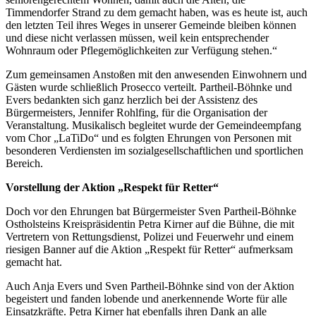
Timmendorfer Strand zu dem gemacht haben, was es heute ist, auch
den letzten Teil ihres Weges in unserer Gemeinde bleiben können
und diese nicht verlassen müssen, weil kein entsprechender
Wohnraum oder Pflegemöglichkeiten zur Verfügung stehen.“
Zum gemeinsamen Anstoßen mit den anwesenden Einwohnern und
Gästen wurde schließlich Prosecco verteilt. Partheil-Böhnke und
Evers bedankten sich ganz herzlich bei der Assistenz des
Bürgermeisters, Jennifer Rohlfing, für die Organisation der
Veranstaltung. Musikalisch begleitet wurde der Gemeindeempfang
vom Chor „LaTiDo“ und es folgten Ehrungen von Personen mit
besonderen Verdiensten im sozialgesellschaftlichen und sportlichen
Bereich.
Vorstellung der Aktion „Respekt für Retter“
Doch vor den Ehrungen bat Bürgermeister Sven Partheil-Böhnke
Ostholsteins Kreispräsidentin Petra Kirner auf die Bühne, die mit
Vertretern von Rettungsdienst, Polizei und Feuerwehr und einem
riesigen Banner auf die Aktion „Respekt für Retter“ aufmerksam
gemacht hat.
Auch Anja Evers und Sven Partheil-Böhnke sind von der Aktion
begeistert und fanden lobende und anerkennende Worte für alle
Einsatzkräfte. Petra Kirner hat ebenfalls ihren Dank an alle