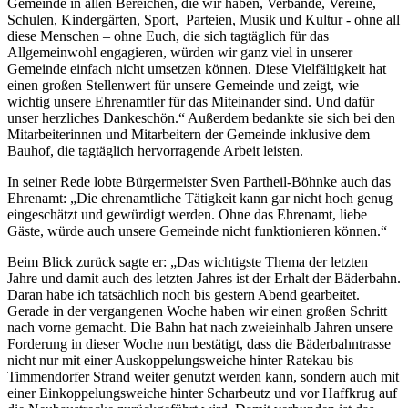
Gemeinde in allen Bereichen, die wir haben, Verbände, Vereine,
Schulen, Kindergärten, Sport, Parteien, Musik und Kultur - ohne all
diese Menschen – ohne Euch, die sich tagtäglich für das
Allgemeinwohl engagieren, würden wir ganz viel in unserer
Gemeinde einfach nicht umsetzen können. Diese Vielfältigkeit hat
einen großen Stellenwert für unsere Gemeinde und zeigt, wie
wichtig unsere Ehrenamtler für das Miteinander sind. Und dafür
unser herzliches Dankeschön.“ Außerdem bedankte sie sich bei den
Mitarbeiterinnen und Mitarbeitern der Gemeinde inklusive dem
Bauhof, die tagtäglich hervorragende Arbeit leisten.
In seiner Rede lobte Bürgermeister Sven Partheil-Böhnke auch das
Ehrenamt: „Die ehrenamtliche Tätigkeit kann gar nicht hoch genug
eingeschätzt und gewürdigt werden. Ohne das Ehrenamt, liebe
Gäste, würde auch unsere Gemeinde nicht funktionieren können.“
Beim Blick zurück sagte er: „Das wichtigste Thema der letzten
Jahre und damit auch des letzten Jahres ist der Erhalt der Bäderbahn.
Daran habe ich tatsächlich noch bis gestern Abend gearbeitet.
Gerade in der vergangenen Woche haben wir einen großen Schritt
nach vorne gemacht. Die Bahn hat nach zweieinhalb Jahren unsere
Forderung in dieser Woche nun bestätigt, dass die Bäderbahntrasse
nicht nur mit einer Auskoppelungsweiche hinter Ratekau bis
Timmendorfer Strand weiter genutzt werden kann, sondern auch mit
einer Einkoppelungsweiche hinter Scharbeutz und vor Haffkrug auf