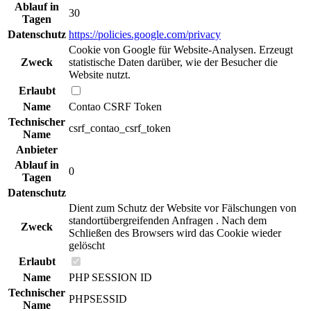
Ablauf in
30
Tagen
Datenschutz
https://policies.google.com/privacy
Cookie von Google für Website-Analysen. Erzeugt
Zweck
statistische Daten darüber, wie der Besucher die
Website nutzt.
Erlaubt
Name
Contao CSRF Token
Technischer
csrf_contao_csrf_token
Name
Anbieter
Ablauf in
0
Tagen
Datenschutz
Dient zum Schutz der Website vor Fälschungen von
standortübergreifenden Anfragen . Nach dem
Zweck
Schließen des Browsers wird das Cookie wieder
gelöscht
Erlaubt
Name
PHP SESSION ID
Technischer
PHPSESSID
Name