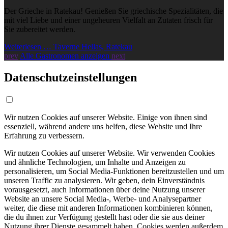
Der Grieche in Ratekau! Genießen Sie griechische Spezialitäten, die
mit viel Liebe und einer ungeheuren Vielfalt an Zutaten frisch für
Sie zubereitet werden.
Weiterlesen … Taverne Hellas, Ratekau
prev
Alle Gastronomen anzeigen
next
Datenschutzeinstellungen
Wir nutzen Cookies auf unserer Website. Einige von ihnen sind
essenziell, während andere uns helfen, diese Website und Ihre
Erfahrung zu verbessern.
Wir nutzen Cookies auf unserer Website. Wir verwenden Cookies
und ähnliche Technologien, um Inhalte und Anzeigen zu
personalisieren, um Social Media-Funktionen bereitzustellen und um
unseren Traffic zu analysieren. Wir geben, dein Einverständnis
vorausgesetzt, auch Informationen über deine Nutzung unserer
Website an unsere Social Media-, Werbe- und Analysepartner
weiter, die diese mit anderen Informationen kombinieren können,
die du ihnen zur Verfügung gestellt hast oder die sie aus deiner
Nutzung ihrer Dienste gesammelt haben. Cookies werden außerdem