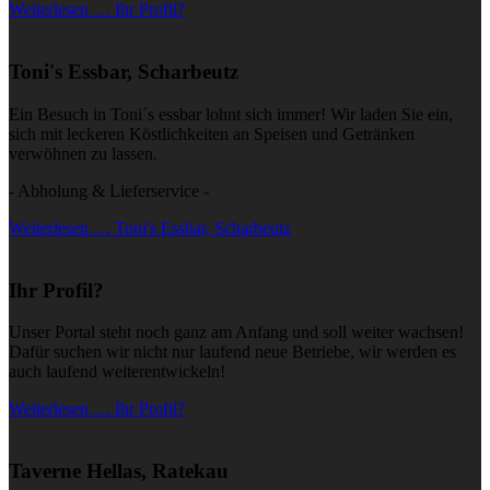
Weiterlesen … Ihr Profil?
Toni's Essbar, Scharbeutz
Ein Besuch in Toni´s essbar lohnt sich immer! Wir laden Sie ein,
sich mit leckeren Köstlichkeiten an Speisen und Getränken
verwöhnen zu lassen.
- Abholung & Lieferservice -
Weiterlesen … Toni's Essbar, Scharbeutz
Ihr Profil?
Unser Portal steht noch ganz am Anfang und soll weiter wachsen!
Dafür suchen wir nicht nur laufend neue Betriebe, wir werden es
auch laufend weiterentwickeln!
Weiterlesen … Ihr Profil?
Taverne Hellas, Ratekau