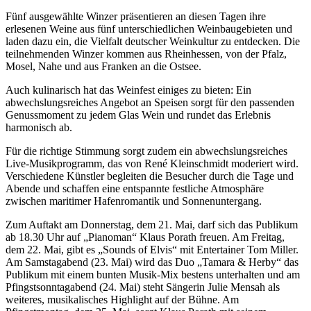
Fünf ausgewählte Winzer präsentieren an diesen Tagen ihre
erlesenen Weine aus fünf unterschiedlichen Weinbaugebieten und
laden dazu ein, die Vielfalt deutscher Weinkultur zu entdecken. Die
teilnehmenden Winzer kommen aus Rheinhessen, von der Pfalz,
Mosel, Nahe und aus Franken an die Ostsee.
Auch kulinarisch hat das Weinfest einiges zu bieten: Ein
abwechslungsreiches Angebot an Speisen sorgt für den passenden
Genussmoment zu jedem Glas Wein und rundet das Erlebnis
harmonisch ab.
Für die richtige Stimmung sorgt zudem ein abwechslungsreiches
Live-Musikprogramm, das von René Kleinschmidt moderiert wird.
Verschiedene Künstler begleiten die Besucher durch die Tage und
Abende und schaffen eine entspannte festliche Atmosphäre
zwischen maritimer Hafenromantik und Sonnenuntergang.
Zum Auftakt am Donnerstag, dem 21. Mai, darf sich das Publikum
ab 18.30 Uhr auf „Pianoman“ Klaus Porath freuen. Am Freitag,
dem 22. Mai, gibt es „Sounds of Elvis“ mit Entertainer Tom Miller.
Am Samstagabend (23. Mai) wird das Duo „Tamara & Herby“ das
Publikum mit einem bunten Musik-Mix bestens unterhalten und am
Pfingstsonntagabend (24. Mai) steht Sängerin Julie Mensah als
weiteres, musikalisches Highlight auf der Bühne. Am