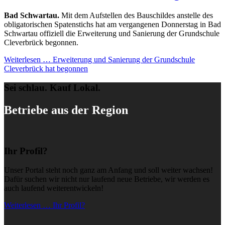
Bad Schwartau.
Mit dem Aufstellen des Bauschildes anstelle des
obligatorischen Spatenstichs hat am vergangenen Donnerstag in Bad
Schwartau offiziell die Erweiterung und Sanierung der Grundschule
Cleverbrück begonnen.
Weiterlesen …
Erweiterung und Sanierung der Grundschule
Cleverbrück hat begonnen
Sei schlau. Kauf Lokal.
Betriebe aus der Region
Ihr Profil?
Unser Portal steht noch ganz am Anfang und soll weiter wachsen!
Dafür suchen wir nicht nur laufend neue Betriebe, wir werden es
auch laufend weiterentwickeln!
Weiterlesen … Ihr Profil?