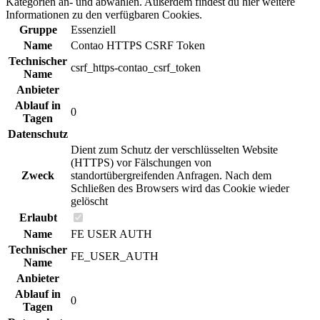
Kategorien an- und abwählen. Außerdem findest du hier weitere
Informationen zu den verfügbaren Cookies.
Gruppe
Essenziell
Name
Contao HTTPS CSRF Token
Technischer
csrf_https-contao_csrf_token
Name
Anbieter
Ablauf in
0
Tagen
Datenschutz
Dient zum Schutz der verschlüsselten Website
(HTTPS) vor Fälschungen von
Zweck
standortübergreifenden Anfragen. Nach dem
Schließen des Browsers wird das Cookie wieder
gelöscht
Erlaubt
Name
FE USER AUTH
Technischer
FE_USER_AUTH
Name
Anbieter
Ablauf in
0
Tagen