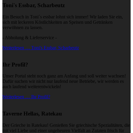
Toni's Essbar, Scharbeutz
Ein Besuch in Toni´s essbar lohnt sich immer! Wir laden Sie ein,
sich mit leckeren Köstlichkeiten an Speisen und Getränken
verwöhnen zu lassen.
- Abholung & Lieferservice -
Weiterlesen … Toni's Essbar, Scharbeutz
Ihr Profil?
Unser Portal steht noch ganz am Anfang und soll weiter wachsen!
Dafür suchen wir nicht nur laufend neue Betriebe, wir werden es
auch laufend weiterentwickeln!
Weiterlesen … Ihr Profil?
Taverne Hellas, Ratekau
Der Grieche in Ratekau! Genießen Sie griechische Spezialitäten, die
mit viel Liebe und einer ungeheuren Vielfalt an Zutaten frisch für