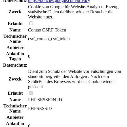
Datenschutz
https://policies.google.com/privacy
Cookie von Google für Website-Analysen. Erzeugt
Zweck
statistische Daten darüber, wie der Besucher die
Website nutzt.
Erlaubt
Name
Contao CSRF Token
Technischer
csrf_contao_csrf_token
Name
Anbieter
Ablauf in
0
Tagen
Datenschutz
Dient zum Schutz der Website vor Fälschungen von
standortübergreifenden Anfragen . Nach dem
Zweck
Schließen des Browsers wird das Cookie wieder
gelöscht
Erlaubt
Name
PHP SESSION ID
Technischer
PHPSESSID
Name
Anbieter
Ablauf in
0