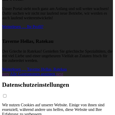
Unser Portal steht noch ganz am Anfang und soll weiter wachsen!
Dafür suchen wir nicht nur laufend neue Betriebe, wir werden es
auch laufend weiterentwickeln!
Weiterlesen … Ihr Profil?
Taverne Hellas, Ratekau
Der Grieche in Ratekau! Genießen Sie griechische Spezialitäten, die
mit viel Liebe und einer ungeheuren Vielfalt an Zutaten frisch für
Sie zubereitet werden.
Weiterlesen … Taverne Hellas, Ratekau
prev
Alle Gastronomen anzeigen
next
Datenschutzeinstellungen
Wir nutzen Cookies auf unserer Website. Einige von ihnen sind
essenziell, während andere uns helfen, diese Website und Ihre
Erfahrung zu verbessern.