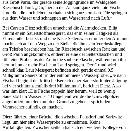
aus Groß Parin, der gerade seine Joggingrunde im Waldgebiet
Riesebusch läuft: „Du, hier an der Au sind ganz viele tote Fische.
Und die, die noch leben, verhalten sich ganz komisch. Die springen
aus dem Wasser und schnappen am Wasserrand nach Luft.“
Bei Carsten Dietz schrillen umgehend die Alarmglocken. Eilig
nimmt er ein Sauertstoffmessgerät, das er in seiner Tätigkeit als
Ehrenamtler besitzt, und eine Kiste Selterswasser unter den Arm und
macht sich auf den Weg zu der Stelle, die ihm sein Vereinskollege
am Telefon beschrieben hat. Im Riesebusch zwischen Ratekau und
Groß Parin angekommen, entleert er eine der Seltersflaschen und
füllt eine Probe aus der Au in die saubere Flasche, während um ihn
herum immer mehr Fische an Land springen. Der Grund wird
schnell klar. Laut Messgerät befinden sich gerade einmal 0,5
Milligramm Sauerstoff in der entnommenen Wasserprobe. „Je nach
Fischart beginnt der kritische Bereich einer Sauerstoffuntersättigung
bei vier schlimmstenfalls drei Milligramm“, berichtet Dietz. Also
war ihm klar: „Die Fische zappeln hier herum, weil zu wenig
Sauerstoff im Wasser ist.“ Umgehend wurde die Umweltpolizei
angefordert, um dem auf den Grund zu gehen – sprich den
Verursacher aufindig zu machen.
Dietz fährt zu einer Brücke, die zwischen Pansdorf und Sarkwitz
liegt, um hier eine Wasserprobe zu entnehmen. Keine
Auffälligkeiten. Zwischenzeitlich hat sich ein weiterer Kollege von