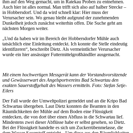
ihm auf den Weg gemacht, um in Ratekau Proben zu entnehmen.
Auch hier ist alles normal. Man trifft sich also auf halber Strecke –
in Hobbersdorf. Und da wird schnell klar: Hier muss der
Verursacher sein. Wo genau bleibt aufgrund der zunehmenden
Dunkelheit jedoch zunächst weiterhin offen. Die Suche geht am
nächsten Morgen weiter.
„Und da haben wir im Bereich der Hobbersdorfer Mühle auch
tatsächlich eine Einleitung entdeckt. Ich konnte die Stelle eindeutig
identifizeren“, beschreibt Dietz. Als vermeintlicher Verursacher
wurde ein hier ansässiger Futtermittelgroßhändller ausgemacht.
Mit einem hochwertigen Messgerät kann der Vorstandsvorsitzende
und Gewässerwart des Angelsportvereins Bad Schwartau den
exakten Sauerstoffgehalt des Wassers ermitteln. Foto: Stefan Setje-
Eilers
Der Fall wurde der Umweltpolizei gemeldet und an die Kripo Bad
Schwartau übergeben. Laut Dietz konnten die Beamten in den
Räumlichkeiten der Mühle auf dem Boden eine Flüssigkeit
entdecken, die von dort über einen Abfluss in die Schwartau lief.
Mindestens zwei dieser Abflüsse habe er selbst gesehen, so Dietz.
Bei der Flüssigkeit handelte es sich um Zuckerrübenmelasse, die
dem Wasser Sauerstoff entzieht. „Um diese aus den Räumlichkeiten