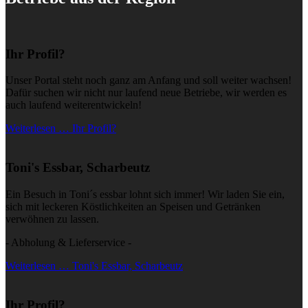
Ihr Profil?
Unser Portal steht noch ganz am Anfang und soll weiter wachsen!
Dafür suchen wir nicht nur laufend neue Betriebe, wir werden es
auch laufend weiterentwickeln!
Weiterlesen … Ihr Profil?
Toni's Essbar, Scharbeutz
Ein Besuch in Toni´s essbar lohnt sich immer! Wir laden Sie ein,
sich mit leckeren Köstlichkeiten an Speisen und Getränken
verwöhnen zu lassen.
- Abholung & Lieferservice -
Weiterlesen … Toni's Essbar, Scharbeutz
Ihr Profil?