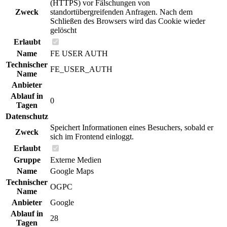
(HTTPS) vor Fälschungen von
Zweck
standortübergreifenden Anfragen. Nach dem
Schließen des Browsers wird das Cookie wieder
gelöscht
Erlaubt
Name
FE USER AUTH
Technischer
FE_USER_AUTH
Name
Anbieter
Ablauf in
0
Tagen
Datenschutz
Speichert Informationen eines Besuchers, sobald er
Zweck
sich im Frontend einloggt.
Erlaubt
Gruppe
Externe Medien
Name
Google Maps
Technischer
OGPC
Name
Anbieter
Google
Ablauf in
28
Tagen