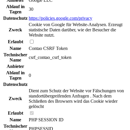
Anbieter
Google LLC
Ablauf in
30
Tagen
Datenschutz
https://policies.google.com/privacy
Cookie von Google für Website-Analysen. Erzeugt
Zweck
statistische Daten darüber, wie der Besucher die
Website nutzt.
Erlaubt
Name
Contao CSRF Token
Technischer
csrf_contao_csrf_token
Name
Anbieter
Ablauf in
0
Tagen
Datenschutz
Dient zum Schutz der Website vor Fälschungen von
standortübergreifenden Anfragen . Nach dem
Zweck
Schließen des Browsers wird das Cookie wieder
gelöscht
Erlaubt
Name
PHP SESSION ID
Technischer
PHPSESSID