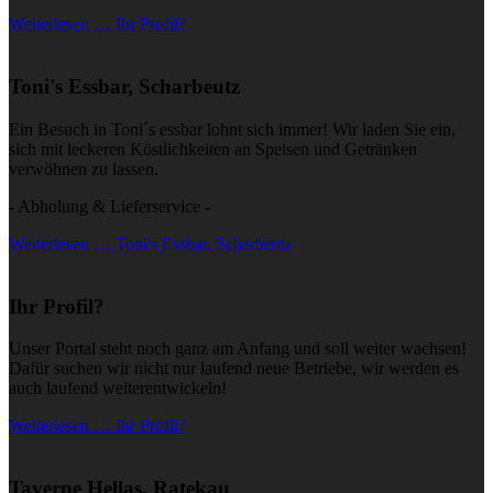
Weiterlesen … Ihr Profil?
Toni's Essbar, Scharbeutz
Ein Besuch in Toni´s essbar lohnt sich immer! Wir laden Sie ein,
sich mit leckeren Köstlichkeiten an Speisen und Getränken
verwöhnen zu lassen.
- Abholung & Lieferservice -
Weiterlesen … Toni's Essbar, Scharbeutz
Ihr Profil?
Unser Portal steht noch ganz am Anfang und soll weiter wachsen!
Dafür suchen wir nicht nur laufend neue Betriebe, wir werden es
auch laufend weiterentwickeln!
Weiterlesen … Ihr Profil?
Taverne Hellas, Ratekau