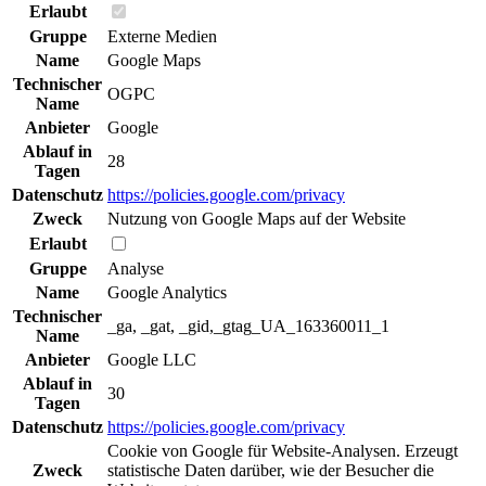
Erlaubt
Gruppe
Externe Medien
Name
Google Maps
Technischer
OGPC
Name
Anbieter
Google
Ablauf in
28
Tagen
Datenschutz
https://policies.google.com/privacy
Zweck
Nutzung von Google Maps auf der Website
Erlaubt
Gruppe
Analyse
Name
Google Analytics
Technischer
_ga, _gat, _gid,_gtag_UA_163360011_1
Name
Anbieter
Google LLC
Ablauf in
30
Tagen
Datenschutz
https://policies.google.com/privacy
Cookie von Google für Website-Analysen. Erzeugt
Zweck
statistische Daten darüber, wie der Besucher die