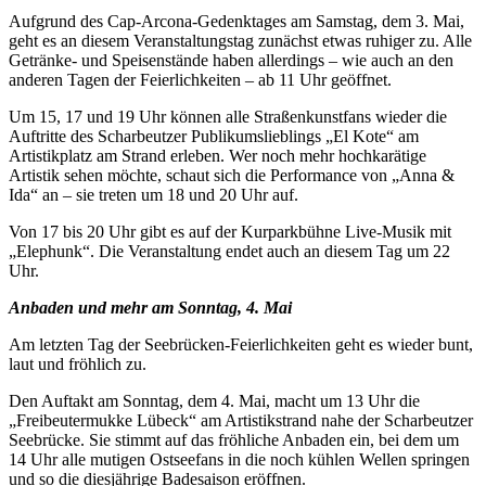
Aufgrund des Cap-Arcona-Gedenktages am Samstag, dem 3. Mai,
geht es an diesem Veranstaltungstag zunächst etwas ruhiger zu. Alle
Getränke- und Speisenstände haben allerdings – wie auch an den
anderen Tagen der Feierlichkeiten – ab 11 Uhr geöffnet.
Um 15, 17 und 19 Uhr können alle Straßenkunstfans wieder die
Auftritte des Scharbeutzer Publikumslieblings „El Kote“ am
Artistikplatz am Strand erleben. Wer noch mehr hochkarätige
Artistik sehen möchte, schaut sich die Performance von „Anna &
Ida“ an – sie treten um 18 und 20 Uhr auf.
Von 17 bis 20 Uhr gibt es auf der Kurparkbühne Live-Musik mit
„Elephunk“. Die Veranstaltung endet auch an diesem Tag um 22
Uhr.
Anbaden und mehr am Sonntag, 4. Mai
Am letzten Tag der Seebrücken-Feierlichkeiten geht es wieder bunt,
laut und fröhlich zu.
Den Auftakt am Sonntag, dem 4. Mai, macht um 13 Uhr die
„Freibeutermukke Lübeck“ am Artistikstrand nahe der Scharbeutzer
Seebrücke. Sie stimmt auf das fröhliche Anbaden ein, bei dem um
14 Uhr alle mutigen Ostseefans in die noch kühlen Wellen springen
und so die diesjährige Badesaison eröffnen.