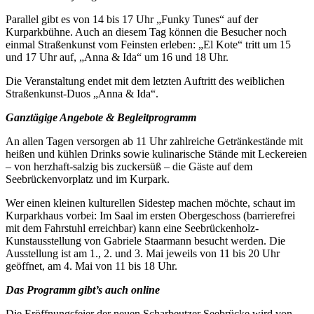
Parallel gibt es von 14 bis 17 Uhr „Funky Tunes“ auf der
Kurparkbühne. Auch an diesem Tag können die Besucher noch
einmal Straßenkunst vom Feinsten erleben: „El Kote“ tritt um 15
und 17 Uhr auf, „Anna & Ida“ um 16 und 18 Uhr.
Die Veranstaltung endet mit dem letzten Auftritt des weiblichen
Straßenkunst-Duos „Anna & Ida“.
Ganztägige Angebote & Begleitprogramm
An allen Tagen versorgen ab 11 Uhr zahlreiche Getränkestände mit
heißen und kühlen Drinks sowie kulinarische Stände mit Leckereien
– von herzhaft-salzig bis zuckersüß – die Gäste auf dem
Seebrückenvorplatz und im Kurpark.
Wer einen kleinen kulturellen Side­step machen möchte, schaut im
Kurparkhaus vorbei: Im Saal im ersten Obergeschoss (barrierefrei
mit dem Fahrstuhl erreichbar) kann eine Seebrückenholz-
Kunstausstellung von Gabriele Staarmann besucht werden. Die
Ausstellung ist am 1., 2. und 3. Mai jeweils von 11 bis 20 Uhr
geöffnet, am 4. Mai von 11 bis 18 Uhr.
Das Programm gibt’s auch online
Die Eröffnungsfeier der neuen Scharbeutzer Seebrücke wird von