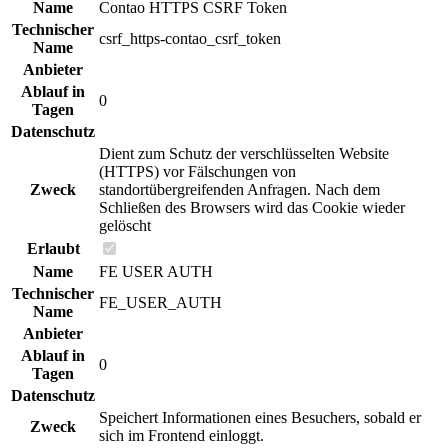
Name
Contao HTTPS CSRF Token
Technischer
csrf_https-contao_csrf_token
Name
Anbieter
Ablauf in
0
Tagen
Datenschutz
Dient zum Schutz der verschlüsselten Website
(HTTPS) vor Fälschungen von
Zweck
standortübergreifenden Anfragen. Nach dem
Schließen des Browsers wird das Cookie wieder
gelöscht
Erlaubt
Name
FE USER AUTH
Technischer
FE_USER_AUTH
Name
Anbieter
Ablauf in
0
Tagen
Datenschutz
Speichert Informationen eines Besuchers, sobald er
Zweck
sich im Frontend einloggt.