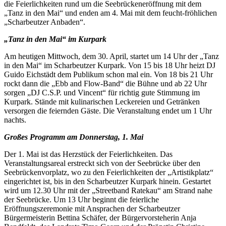
die Feierlichkeiten rund um die Seebrückeneröffnung mit dem
„Tanz in den Mai“ und enden am 4. Mai mit dem feucht-fröhlichen
„Scharbeutzer Anbaden“.
„Tanz in den Mai“ im Kurpark
Am heutigen Mittwoch, dem 30. April, startet um 14 Uhr der „Tanz
in den Mai“ im Scharbeutzer Kurpark. Von 15 bis 18 Uhr heizt DJ
Guido Eichstädt dem Publikum schon mal ein. Von 18 bis 21 Uhr
rockt dann die „Ebb and Flow-Band“ die Bühne und ab 22 Uhr
sorgen „DJ C.S.P. und Vincent“ für richtig gute Stimmung im
Kurpark. Stände mit kulinarischen Leckereien und Getränken
versorgen die feiernden Gäste. Die Veranstaltung endet um 1 Uhr
nachts.
Großes Programm am Donnerstag, 1. Mai
Der 1. Mai ist das Herzstück der Feierlichkeiten. Das
Veranstaltungsareal erstreckt sich von der Seebrücke über den
Seebrückenvorplatz, wo zu den Feierlichkeiten der „Artistikplatz“
eingerichtet ist, bis in den Scharbeutzer Kurpark hinein. Gestartet
wird um 12.30 Uhr mit der „Streetband Ratekau“ am Strand nahe
der Seebrücke. Um 13 Uhr beginnt die feierliche
Eröffnungszeremonie mit Ansprachen der Scharbeutzer
Bürgermeisterin Bettina Schäfer, der Bürgervorsteherin Anja