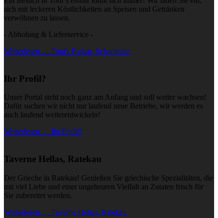
Ein Besuch in Toni´s essbar lohnt sich immer! Wir laden Sie ein,
sich mit leckeren Köstlichkeiten an Speisen und Getränken
verwöhnen zu lassen.
- Abholung & Lieferservice -
Weiterlesen … Toni's Essbar, Scharbeutz
Ihr Profil?
Unser Portal steht noch ganz am Anfang und soll weiter wachsen!
Dafür suchen wir nicht nur laufend neue Betriebe, wir werden es
auch laufend weiterentwickeln!
Weiterlesen … Ihr Profil?
Taverne Hellas, Ratekau
Der Grieche in Ratekau! Genießen Sie griechische Spezialitäten, die
mit viel Liebe und einer ungeheuren Vielfalt an Zutaten frisch für
Sie zubereitet werden.
Weiterlesen … Taverne Hellas, Ratekau