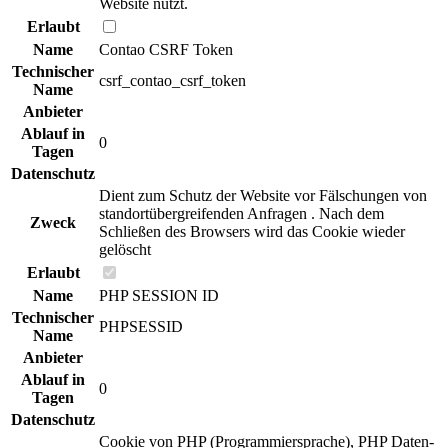
Website nutzt.
Erlaubt
Name
Contao CSRF Token
Technischer
csrf_contao_csrf_token
Name
Anbieter
Ablauf in
0
Tagen
Datenschutz
Dient zum Schutz der Website vor Fälschungen von
standortübergreifenden Anfragen . Nach dem
Zweck
Schließen des Browsers wird das Cookie wieder
gelöscht
Erlaubt
Name
PHP SESSION ID
Technischer
PHPSESSID
Name
Anbieter
Ablauf in
0
Tagen
Datenschutz
Cookie von PHP (Programmiersprache), PHP Daten-