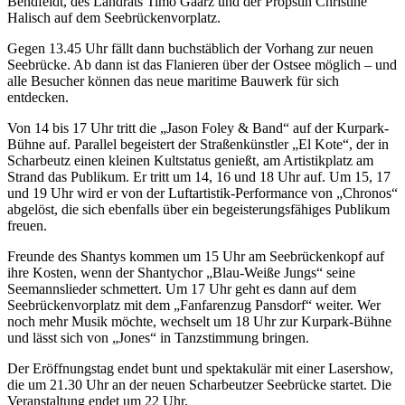
Bendfeldt, des Landrats Timo Gaarz und der Pröpstin Christine
Halisch auf dem Seebrückenvorplatz.
Gegen 13.45 Uhr fällt dann buchstäblich der Vorhang zur neuen
Seebrücke. Ab dann ist das Flanieren über der Ostsee möglich – und
alle Besucher können das neue maritime Bauwerk für sich
entdecken.
Von 14 bis 17 Uhr tritt die „Jason Foley & Band“ auf der Kurpark-
Bühne auf. Parallel begeistert der Straßenkünstler „El Kote“, der in
Scharbeutz einen kleinen Kultstatus genießt, am Artistikplatz am
Strand das Publikum. Er tritt um 14, 16 und 18 Uhr auf. Um 15, 17
und 19 Uhr wird er von der Luftartistik-Performance von „Chronos“
abgelöst, die sich ebenfalls über ein begeisterungsfähiges Publikum
freuen.
Freunde des Shantys kommen um 15 Uhr am Seebrückenkopf auf
ihre Kosten, wenn der Shantychor „Blau-Weiße Jungs“ seine
Seemannslieder schmettert. Um 17 Uhr geht es dann auf dem
Seebrückenvorplatz mit dem „Fanfarenzug Pansdorf“ weiter. Wer
noch mehr Musik möchte, wechselt um 18 Uhr zur Kurpark-Bühne
und lässt sich von „Jones“ in Tanzstimmung bringen.
Der Eröffnungstag endet bunt und spektakulär mit einer Lasershow,
die um 21.30 Uhr an der neuen Scharbeutzer Seebrücke startet. Die
Veranstaltung endet um 22 Uhr.