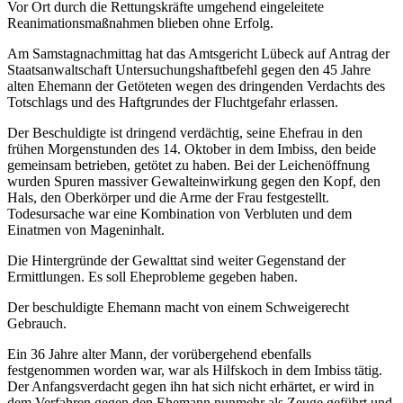
Vor Ort durch die Rettungskräfte umgehend eingeleitete
Reanimationsmaßnahmen blieben ohne Erfolg.
Am Samstagnachmittag hat das Amtsgericht Lübeck auf Antrag der
Staatsanwaltschaft Untersuchungshaftbefehl gegen den 45 Jahre
alten Ehemann der Getöteten wegen des dringenden Verdachts des
Totschlags und des Haftgrundes der Fluchtgefahr erlassen.
Der Beschuldigte ist dringend verdächtig, seine Ehefrau in den
frühen Morgenstunden des 14. Oktober in dem Imbiss, den beide
gemeinsam betrieben, getötet zu haben. Bei der Leichenöffnung
wurden Spuren massiver Gewalteinwirkung gegen den Kopf, den
Hals, den Oberkörper und die Arme der Frau festgestellt.
Todesursache war eine Kombination von Verbluten und dem
Einatmen von Mageninhalt.
Die Hintergründe der Gewalttat sind weiter Gegenstand der
Ermittlungen. Es soll Eheprobleme gegeben haben.
Der beschuldigte Ehemann macht von einem Schweigerecht
Gebrauch.
Ein 36 Jahre alter Mann, der vorübergehend ebenfalls
festgenommen worden war, war als Hilfskoch in dem Imbiss tätig.
Der Anfangsverdacht gegen ihn hat sich nicht erhärtet, er wird in
dem Verfahren gegen den Ehemann nunmehr als Zeuge geführt und