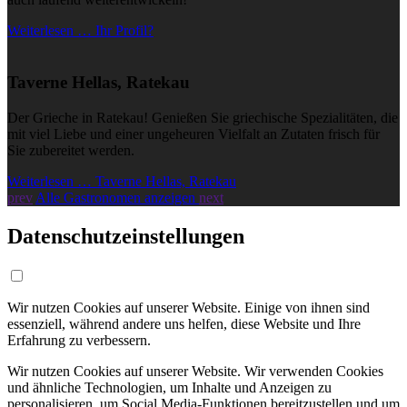
Weiterlesen … Ihr Profil?
Taverne Hellas, Ratekau
Der Grieche in Ratekau! Genießen Sie griechische Spezialitäten, die
mit viel Liebe und einer ungeheuren Vielfalt an Zutaten frisch für
Sie zubereitet werden.
Weiterlesen … Taverne Hellas, Ratekau
prev
Alle Gastronomen anzeigen
next
Datenschutzeinstellungen
Wir nutzen Cookies auf unserer Website. Einige von ihnen sind
essenziell, während andere uns helfen, diese Website und Ihre
Erfahrung zu verbessern.
Wir nutzen Cookies auf unserer Website. Wir verwenden Cookies
und ähnliche Technologien, um Inhalte und Anzeigen zu
personalisieren, um Social Media-Funktionen bereitzustellen und um