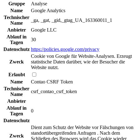
Gruppe
Analyse
Name
Google Analytics
Technischer
_ga, _gat, _gid,_gtag_UA_163360011_1
Name
Anbieter
Google LLC
Ablauf in
30
Tagen
Datenschutz
https://policies.google.com/privacy
Cookie von Google für Website-Analysen. Erzeugt
Zweck
statistische Daten darüber, wie der Besucher die
Website nutzt.
Erlaubt
Name
Contao CSRF Token
Technischer
csrf_contao_csrf_token
Name
Anbieter
Ablauf in
0
Tagen
Datenschutz
Dient zum Schutz der Website vor Fälschungen von
standortübergreifenden Anfragen . Nach dem
Zweck
Schließen des Browsers wird das Cookie wieder