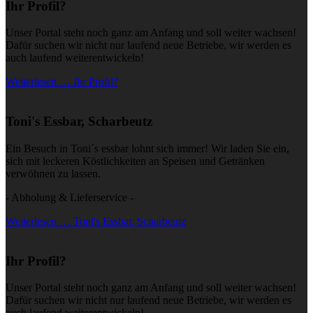
Ihr Profil?
Unser Portal steht noch ganz am Anfang und soll weiter wachsen!
Dafür suchen wir nicht nur laufend neue Betriebe, wir werden es
auch laufend weiterentwickeln!
Weiterlesen … Ihr Profil?
Toni's Essbar, Scharbeutz
Ein Besuch in Toni´s essbar lohnt sich immer! Wir laden Sie ein,
sich mit leckeren Köstlichkeiten an Speisen und Getränken
verwöhnen zu lassen.
- Abholung & Lieferservice -
Weiterlesen … Toni's Essbar, Scharbeutz
Ihr Profil?
Unser Portal steht noch ganz am Anfang und soll weiter wachsen!
Dafür suchen wir nicht nur laufend neue Betriebe, wir werden es
auch laufend weiterentwickeln!