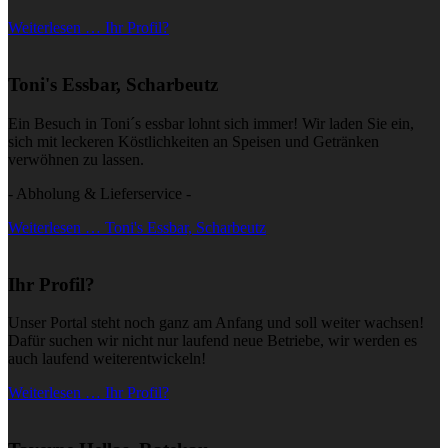
Weiterlesen … Ihr Profil?
Toni's Essbar, Scharbeutz
Ein Besuch in Toni´s essbar lohnt sich immer! Wir laden Sie ein,
sich mit leckeren Köstlichkeiten an Speisen und Getränken
verwöhnen zu lassen.
- Abholung & Lieferservice -
Weiterlesen … Toni's Essbar, Scharbeutz
Ihr Profil?
Unser Portal steht noch ganz am Anfang und soll weiter wachsen!
Dafür suchen wir nicht nur laufend neue Betriebe, wir werden es
auch laufend weiterentwickeln!
Weiterlesen … Ihr Profil?