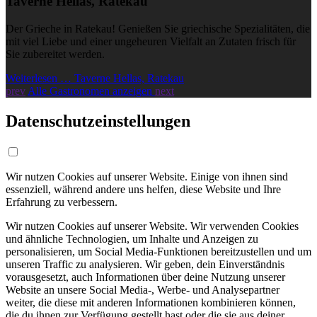
Taverne Hellas, Ratekau
Der Grieche in Ratekau! Genießen Sie griechische Spezialitäten, die
mit viel Liebe und einer ungeheuren Vielfalt an Zutaten frisch für
Sie zubereitet werden.
Weiterlesen … Taverne Hellas, Ratekau
prev
Alle Gastronomen anzeigen
next
Datenschutzeinstellungen
Wir nutzen Cookies auf unserer Website. Einige von ihnen sind
essenziell, während andere uns helfen, diese Website und Ihre
Erfahrung zu verbessern.
Wir nutzen Cookies auf unserer Website. Wir verwenden Cookies
und ähnliche Technologien, um Inhalte und Anzeigen zu
personalisieren, um Social Media-Funktionen bereitzustellen und um
unseren Traffic zu analysieren. Wir geben, dein Einverständnis
vorausgesetzt, auch Informationen über deine Nutzung unserer
Website an unsere Social Media-, Werbe- und Analysepartner
weiter, die diese mit anderen Informationen kombinieren können,
die du ihnen zur Verfügung gestellt hast oder die sie aus deiner