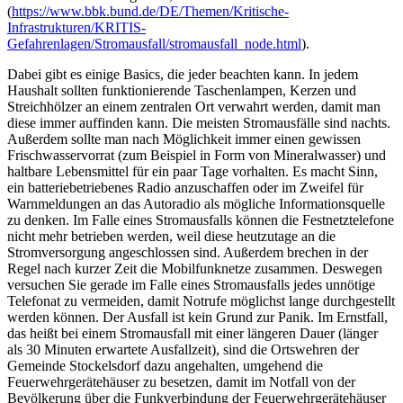
(
https://www.bbk.bund.de/DE/Themen/Kritische-
Infrastrukturen/KRITIS-
Gefahrenlagen/Stromausfall/stromausfall_node.html
).
Dabei gibt es einige Basics, die jeder beachten kann. In jedem
Haushalt sollten funktionierende Taschenlampen, Kerzen und
Streichhölzer an einem zentralen Ort verwahrt werden, damit man
diese immer auffinden kann. Die meisten Stromausfälle sind nachts.
Außerdem sollte man nach Möglichkeit immer einen gewissen
Frischwasservorrat (zum Beispiel in Form von Mineralwasser) und
haltbare Lebensmittel für ein paar Tage vorhalten. Es macht Sinn,
ein batteriebetriebenes Radio anzuschaffen oder im Zweifel für
Warnmeldungen an das Autoradio als mögliche Informationsquelle
zu denken. Im Falle eines Stromausfalls können die Festnetztelefone
nicht mehr betrieben werden, weil diese heutzutage an die
Stromversorgung angeschlossen sind. Außerdem brechen in der
Regel nach kurzer Zeit die Mobilfunknetze zusammen. Deswegen
versuchen Sie gerade im Falle eines Stromausfalls jedes unnötige
Telefonat zu vermeiden, damit Notrufe möglichst lange durchgestellt
werden können. Der Ausfall ist kein Grund zur Panik. Im Ernstfall,
das heißt bei einem Stromausfall mit einer längeren Dauer (länger
als 30 Minuten erwartete Ausfallzeit), sind die Ortswehren der
Gemeinde Stockelsdorf dazu angehalten, umgehend die
Feuerwehrgerätehäuser zu besetzen, damit im Notfall von der
Bevölkerung über die Funkverbindung der Feuerwehrgerätehäuser