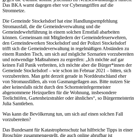
Das BKA warnt dagegen eher vor Cyberangriffen auf die
Stromnetze.
Die Gemeinde Stockelsdorf hat eine Handlungsempfehlung
Stromausfall, die die Gemeindeverwaltung und die
Gemeindewehrführung in einem solchen Ernstfall abarbeiten
können. Gemeinsam mit Mitgliedern der Gemeindefeuerwehren,
den Gemeindewerken Stockelsdorf und der Polizei Stockelsdorf
trifft sich die Gemeindeverwaltung in regelmäßigen Abständen zu
einem Runden Tisch, um sich auf mögliche Szenarien vorzubereiten
und notwendige Maßnahmen zu ergreifen: „Ich möchte auf gar
keinen Fall Panik verbreiten, ich möchte aber die Bürger*innen der
Gemeinde Stockelsdorf – wie schon im Februar 2021 – bitten, sich
vorzubereiten. Man geht derzeit gerade in Norddeutschland eher
von Stromausfällen, als von Gasmangellagen aus. Bitte nutzen Sie
aber keinesfalls nicht durch den Schornsteinfegermeister
abgenommene Heizquellen für die Wohnung, insbesondere
Teelichtöfen, Gartenheizstrahler oder ähnliches“, so Bürgermeisterin
Julia Samtleben.
Was kann die Bevölkerung tun, um sich auf einen solchen Fall
vorzubereiten?
Das Bundesamt für Katastrophenschutz hat hilfreiche Tipps in einer
Broschüre zusammengestellt, die auch online abrufbar ist