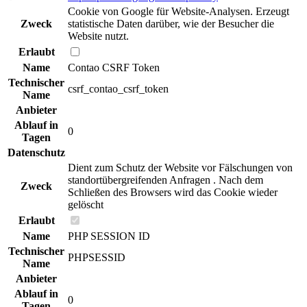
Cookie von Google für Website-Analysen. Erzeugt
Zweck
statistische Daten darüber, wie der Besucher die
Website nutzt.
Erlaubt
Name
Contao CSRF Token
Technischer
csrf_contao_csrf_token
Name
Anbieter
Ablauf in
0
Tagen
Datenschutz
Dient zum Schutz der Website vor Fälschungen von
standortübergreifenden Anfragen . Nach dem
Zweck
Schließen des Browsers wird das Cookie wieder
gelöscht
Erlaubt
Name
PHP SESSION ID
Technischer
PHPSESSID
Name
Anbieter
Ablauf in
0
Tagen