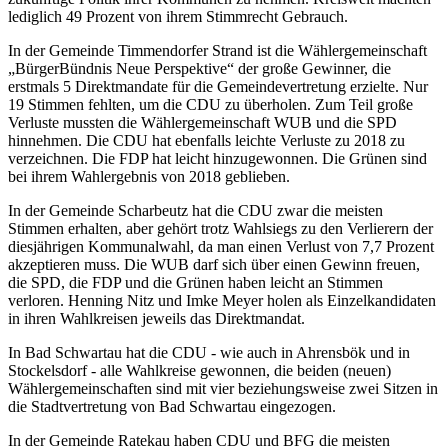
lediglich 49 Prozent von ihrem Stimmrecht Gebrauch.
In der Gemeinde Timmendorfer Strand ist die Wählergemeinschaft
„BürgerBündnis Neue Perspektive“ der große Gewinner, die
erstmals 5 Direktmandate für die Gemeindevertretung erzielte. Nur
19 Stimmen fehlten, um die CDU zu überholen. Zum Teil große
Verluste mussten die Wählergemeinschaft WUB und die SPD
hinnehmen. Die CDU hat ebenfalls leichte Verluste zu 2018 zu
verzeichnen. Die FDP hat leicht hinzugewonnen. Die Grünen sind
bei ihrem Wahlergebnis von 2018 geblieben.
In der Gemeinde Scharbeutz hat die CDU zwar die meisten
Stimmen erhalten, aber gehört trotz Wahlsiegs zu den Verlierern der
diesjährigen Kommunalwahl, da man einen Verlust von 7,7 Prozent
akzeptieren muss. Die WUB darf sich über einen Gewinn freuen,
die SPD, die FDP und die Grünen haben leicht an Stimmen
verloren. Henning Nitz und Imke Meyer holen als Einzelkandidaten
in ihren Wahlkreisen jeweils das Direktmandat.
In Bad Schwartau hat die CDU - wie auch in Ahrensbök und in
Stockelsdorf - alle Wahlkreise gewonnen, die beiden (neuen)
Wählergemeinschaften sind mit vier beziehungsweise zwei Sitzen in
die Stadtvertretung von Bad Schwartau eingezogen.
In der Gemeinde Ratekau haben CDU und BFG die meisten