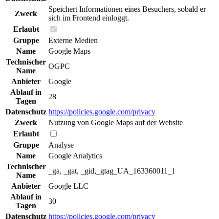
Speichert Informationen eines Besuchers, sobald er
Zweck
sich im Frontend einloggt.
Erlaubt
Gruppe
Externe Medien
Name
Google Maps
Technischer
OGPC
Name
Anbieter
Google
Ablauf in
28
Tagen
Datenschutz
https://policies.google.com/privacy
Zweck
Nutzung von Google Maps auf der Website
Erlaubt
Gruppe
Analyse
Name
Google Analytics
Technischer
_ga, _gat, _gid,_gtag_UA_163360011_1
Name
Anbieter
Google LLC
Ablauf in
30
Tagen
Datenschutz
https://policies.google.com/privacy