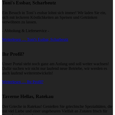
Toni's Essbar, Scharbeutz
Ein Besuch in Toni´s essbar lohnt sich immer! Wir laden Sie ein,
sich mit leckeren Köstlichkeiten an Speisen und Getränken
verwöhnen zu lassen.
- Abholung & Lieferservice -
Weiterlesen … Toni's Essbar, Scharbeutz
Ihr Profil?
Unser Portal steht noch ganz am Anfang und soll weiter wachsen!
Dafür suchen wir nicht nur laufend neue Betriebe, wir werden es
auch laufend weiterentwickeln!
Weiterlesen … Ihr Profil?
Taverne Hellas, Ratekau
Der Grieche in Ratekau! Genießen Sie griechische Spezialitäten, die
mit viel Liebe und einer ungeheuren Vielfalt an Zutaten frisch für