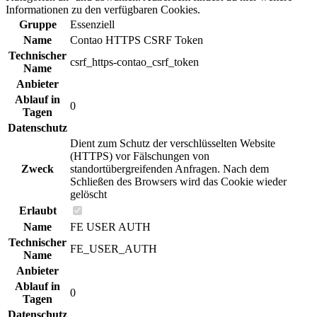
Informationen zu den verfügbaren Cookies.
Gruppe
Essenziell
Name
Contao HTTPS CSRF Token
Technischer
csrf_https-contao_csrf_token
Name
Anbieter
Ablauf in
0
Tagen
Datenschutz
Dient zum Schutz der verschlüsselten Website
(HTTPS) vor Fälschungen von
Zweck
standortübergreifenden Anfragen. Nach dem
Schließen des Browsers wird das Cookie wieder
gelöscht
Erlaubt
Name
FE USER AUTH
Technischer
FE_USER_AUTH
Name
Anbieter
Ablauf in
0
Tagen
Datenschutz