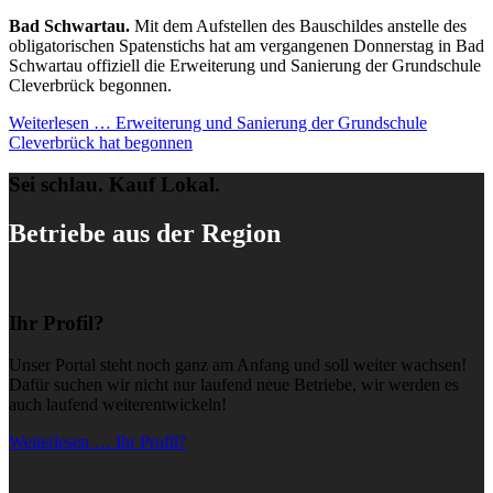
Bad Schwartau.
Mit dem Aufstellen des Bauschildes anstelle des
obligatorischen Spatenstichs hat am vergangenen Donnerstag in Bad
Schwartau offiziell die Erweiterung und Sanierung der Grundschule
Cleverbrück begonnen.
Weiterlesen …
Erweiterung und Sanierung der Grundschule
Cleverbrück hat begonnen
Sei schlau. Kauf Lokal.
Betriebe aus der Region
Ihr Profil?
Unser Portal steht noch ganz am Anfang und soll weiter wachsen!
Dafür suchen wir nicht nur laufend neue Betriebe, wir werden es
auch laufend weiterentwickeln!
Weiterlesen … Ihr Profil?