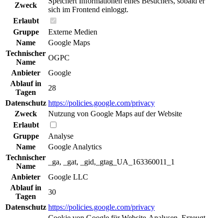
Speichert Informationen eines Besuchers, sobald er
Zweck
sich im Frontend einloggt.
Erlaubt
Gruppe
Externe Medien
Name
Google Maps
Technischer
OGPC
Name
Anbieter
Google
Ablauf in
28
Tagen
Datenschutz
https://policies.google.com/privacy
Zweck
Nutzung von Google Maps auf der Website
Erlaubt
Gruppe
Analyse
Name
Google Analytics
Technischer
_ga, _gat, _gid,_gtag_UA_163360011_1
Name
Anbieter
Google LLC
Ablauf in
30
Tagen
Datenschutz
https://policies.google.com/privacy
Cookie von Google für Website-Analysen. Erzeugt