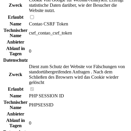
Zweck
statistische Daten darüber, wie der Besucher die
Website nutzt.
Erlaubt
Name
Contao CSRF Token
Technischer
csrf_contao_csrf_token
Name
Anbieter
Ablauf in
0
Tagen
Datenschutz
Dient zum Schutz der Website vor Fälschungen von
standortübergreifenden Anfragen . Nach dem
Zweck
Schließen des Browsers wird das Cookie wieder
gelöscht
Erlaubt
Name
PHP SESSION ID
Technischer
PHPSESSID
Name
Anbieter
Ablauf in
0
Tagen