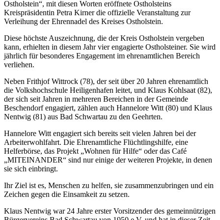
Ostholstein“, mit diesen Worten eröffnete Ostholsteins
Kreispräsidentin Petra Kirner die offizielle Veranstaltung zur
Verleihung der Ehrennadel des Kreises Ostholstein.
Diese höchste Auszeichnung, die der Kreis Ostholstein vergeben
kann, erhielten in diesem Jahr vier engagierte Ostholsteiner. Sie wird
jährlich für besonderes Engagement im ehrenamtlichen Bereich
verliehen.
Neben Frithjof Wittrock (78), der seit über 20 Jahren ehrenamtlich
die Volkshochschule Heiligenhafen leitet, und Klaus Kohlsaat (82),
der sich
seit Jahren in mehreren Bereichen in der Gemeinde
Beschendorf engagiert, zählen auch Hannelore Witt (80) und Klaus
Nentwig (81) aus Bad Schwartau zu den Geehrten.
Hannelore Witt engagiert sich bereits seit vielen Jahren bei der
Arbeiterwohlfahrt. Die Ehrenamtliche Flüchtlingshilfe, eine
Helferbörse, das Projekt „Wohnen für Hilfe“ oder das Café
„MITEINANDER“ sind nur einige der weiteren Projekte, in denen
sie sich einbringt.
Ihr Ziel ist es, Menschen zu helfen, sie zusammenzubringen und ein
Zeichen gegen die Einsamkeit zu setzen.
Klaus Nentwig war 24 Jahre erster Vorsitzender des gemeinnützigen
Bürgervereins Bad Schwartau von 1950 e.V. und hat in dieser Zeit