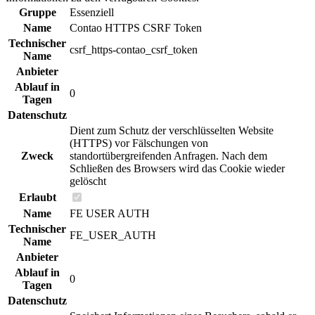
Gruppe
Essenziell
Name
Contao HTTPS CSRF Token
Technischer
csrf_https-contao_csrf_token
Name
Anbieter
Ablauf in
0
Tagen
Datenschutz
Dient zum Schutz der verschlüsselten Website
(HTTPS) vor Fälschungen von
Zweck
standortübergreifenden Anfragen. Nach dem
Schließen des Browsers wird das Cookie wieder
gelöscht
Erlaubt
Name
FE USER AUTH
Technischer
FE_USER_AUTH
Name
Anbieter
Ablauf in
0
Tagen
Datenschutz