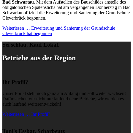
Bad Schwartau.
Mit dem Aufstellen des Bauschildes anstelle des
obligatorischen Spatenstichs hat am vergangenen Donnerstag in Bad
Schwartau offiziell die Erweiterung und Sanierung der Grundschule
Cleverbrück begonnen.
Weiterlesen …
Erweiterung und Sanierung der Grundschule
Cleverbrück hat begonnen
Sei schlau. Kauf Lokal.
Betriebe aus der Region
Ihr Profil?
Unser Portal steht noch ganz am Anfang und soll weiter wachsen!
Dafür suchen wir nicht nur laufend neue Betriebe, wir werden es
auch laufend weiterentwickeln!
Weiterlesen … Ihr Profil?
Toni's Essbar, Scharbeutz