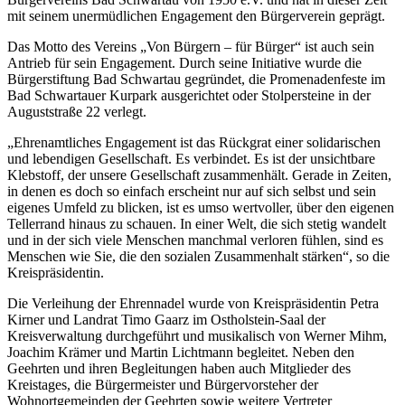
mit seinem unermüdlichen Engagement den Bürgerverein geprägt.
Das Motto des Vereins „Von Bürgern – für Bürger“ ist auch sein
Antrieb für sein Engagement. Durch seine Initiative wurde die
Bürgerstiftung Bad Schwartau gegründet, die Promenadenfeste im
Bad Schwartauer Kurpark ausgerichtet oder Stolpersteine in der
Auguststraße 22 verlegt.
„Ehrenamtliches Engagement ist das Rückgrat einer solidarischen
und lebendigen Gesellschaft. Es verbindet. Es ist der unsichtbare
Klebstoff, der unsere Gesellschaft zusammenhält. Gerade in Zeiten,
in denen es doch so einfach erscheint nur auf sich selbst und sein
eigenes Umfeld zu blicken, ist es umso wertvoller, über den eigenen
Tellerrand hinaus zu schauen. In einer Welt, die sich stetig wandelt
und in der sich viele Menschen manchmal verloren fühlen, sind es
Menschen wie Sie, die den sozialen Zusammenhalt stärken“, so die
Kreispräsidentin.
Die Verleihung der Ehrennadel wurde von Kreispräsidentin Petra
Kirner und Landrat Timo Gaarz im Ostholstein-Saal der
Kreisverwaltung durchgeführt und musikalisch von Werner Mihm,
Joachim Krämer und Martin Lichtmann begleitet. Neben den
Geehrten und ihren Begleitungen haben auch Mitglieder des
Kreistages, die Bürgermeister und Bürgervorsteher der
Wohnortgemeinden der Geehrten sowie weitere Vertreter