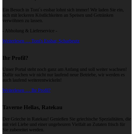
Ein Besuch in Toni´s essbar lohnt sich immer! Wir laden Sie ein,
sich mit leckeren Köstlichkeiten an Speisen und Getränken
verwöhnen zu lassen.
- Abholung & Lieferservice -
Weiterlesen … Toni's Essbar, Scharbeutz
Ihr Profil?
Unser Portal steht noch ganz am Anfang und soll weiter wachsen!
Dafür suchen wir nicht nur laufend neue Betriebe, wir werden es
auch laufend weiterentwickeln!
Weiterlesen … Ihr Profil?
Taverne Hellas, Ratekau
Der Grieche in Ratekau! Genießen Sie griechische Spezialitäten, die
mit viel Liebe und einer ungeheuren Vielfalt an Zutaten frisch für
Sie zubereitet werden.