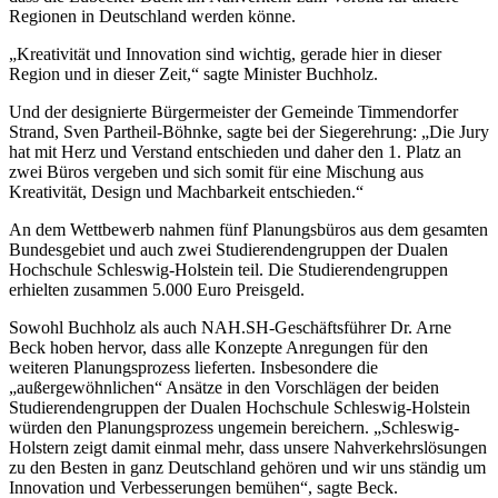
Regionen in Deutschland werden könne.
„Kreativität und Innovation sind wichtig, gerade hier in dieser
Region und in dieser Zeit,“ sagte Minister Buchholz.
Und der designierte Bürgermeister der Gemeinde Timmendorfer
Strand, Sven Partheil-Böhnke, sagte bei der Siegerehrung: „Die Jury
hat mit Herz und Verstand entschieden und daher den 1. Platz an
zwei Büros vergeben und sich somit für eine Mischung aus
Kreativität, Design und Machbarkeit entschieden.“
An dem Wettbewerb nahmen fünf Planungsbüros aus dem gesamten
Bundesgebiet und auch zwei Studierendengruppen der Dualen
Hochschule Schleswig-Holstein teil. Die Studierendengruppen
erhielten zusammen 5.000 Euro Preisgeld.
Sowohl Buchholz als auch NAH.SH-Geschäftsführer Dr. Arne
Beck hoben hervor, dass alle Konzepte Anregungen für den
weiteren Planungsprozess lieferten. Insbesondere die
„außergewöhnlichen“ Ansätze in den Vorschlägen der beiden
Studierendengruppen der Dualen Hochschule Schleswig-Holstein
würden den Planungsprozess ungemein bereichern. „Schleswig-
Holstern zeigt damit einmal mehr, dass unsere Nahverkehrslösungen
zu den Besten in ganz Deutschland gehören und wir uns ständig um
Innovation und Verbesserungen bemühen“, sagte Beck.