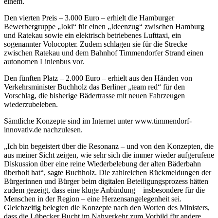
einem.
Den vierten Preis – 3.000 Euro – erhielt die Hamburger
Bewerbergruppe „Ioki“ für einen „Ideenzug“ zwischen Hamburg
und Ratekau sowie ein elektrisch betriebenes Lufttaxi, ein
sogenannter Volocopter. Zudem schlagen sie für die Strecke
zwischen Ratekau und dem Bahnhof Timmendorfer Strand einen
autonomen Linienbus vor.
Den fünften Platz – 2.000 Euro – erhielt aus den Händen von
Verkehrsminister Buchholz das Berliner „team red“ für den
Vorschlag, die bisherige Bädertrasse mit neuen Fahrzeugen
wiederzubeleben.
Sämtliche Konzepte sind im Internet unter www.timmendorf-
innovativ.de nachzulesen.
„Ich bin begeistert über die Resonanz – und von den Konzepten, die
aus meiner Sicht zeigen, wie sehr sich die immer wieder aufgerufene
Diskussion über eine reine Wiederbelebung der alten Bäderbahn
überholt hat“, sagte Buchholz. Die zahlreichen Rückmeldungen der
Bürgerinnen und Bürger beim digitalen Beteiligungsprozess hätten
zudem gezeigt, dass eine kluge Anbindung – insbesondere für die
Menschen in der Region – eine Herzensangelegenheit sei.
Gleichzeitig belegten die Konzepte nach den Worten des Ministers,
dass die Lübecker Bucht im Nahverkehr zum Vorbild für andere