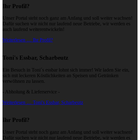
Ihr Profil?
Unser Portal steht noch ganz am Anfang und soll weiter wachsen!
Dafür suchen wir nicht nur laufend neue Betriebe, wir werden es
auch laufend weiterentwickeln!
Weiterlesen … Ihr Profil?
Toni's Essbar, Scharbeutz
Ein Besuch in Toni´s essbar lohnt sich immer! Wir laden Sie ein,
sich mit leckeren Köstlichkeiten an Speisen und Getränken
verwöhnen zu lassen.
- Abholung & Lieferservice -
Weiterlesen … Toni's Essbar, Scharbeutz
Ihr Profil?
Unser Portal steht noch ganz am Anfang und soll weiter wachsen!
Dafür suchen wir nicht nur laufend neue Betriebe, wir werden es