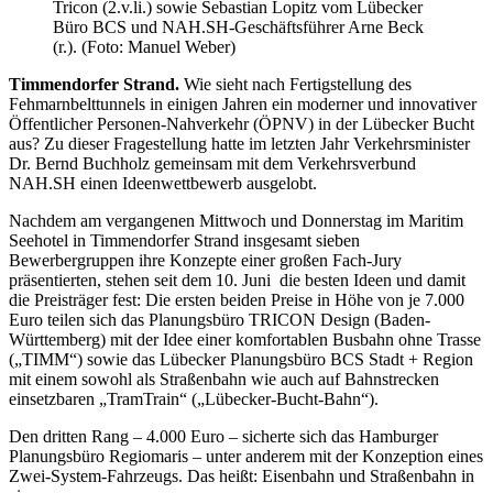
Tricon (2.v.li.) sowie Sebastian Lopitz vom Lübecker
Büro BCS und NAH.SH-Geschäftsführer Arne Beck
(r.). (Foto: Manuel Weber)
Timmendorfer Strand.
Wie sieht nach Fertigstellung des
Fehmarnbelttunnels in einigen Jahren ein moderner und innovativer
Öffentlicher Personen-Nahverkehr (ÖPNV) in der Lübecker Bucht
aus? Zu dieser Fragestellung hatte im letzten Jahr Verkehrsminister
Dr. Bernd Buchholz gemeinsam mit dem Verkehrsverbund
NAH.SH einen Ideenwettbewerb ausgelobt.
Nachdem am vergangenen Mittwoch und Donnerstag im Maritim
Seehotel in Timmendorfer Strand insgesamt sieben
Bewerbergruppen ihre Konzepte einer großen Fach-Jury
präsentierten, stehen seit dem 10. Juni die besten Ideen und damit
die Preisträger fest: Die ersten beiden Preise in Höhe von je 7.000
Euro teilen sich das Planungsbüro TRICON Design (Baden-
Württemberg) mit der Idee einer komfortablen Busbahn ohne Trasse
(„TIMM“) sowie das Lübecker Planungsbüro BCS Stadt + Region
mit einem sowohl als Straßenbahn wie auch auf Bahnstrecken
einsetzbaren „TramTrain“ („Lübecker-Bucht-Bahn“).
Den dritten Rang – 4.000 Euro – sicherte sich das Hamburger
Planungsbüro Regiomaris – unter anderem mit der Konzeption eines
Zwei-System-Fahrzeugs. Das heißt: Eisenbahn und Straßenbahn in