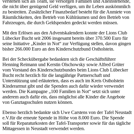
verstehen sich als Team, sie versorgen Familien und Alleinstehende,
die nicht über genügend Geld verfügen, um ihr Leben auskömmlich
zu bestreiten. Zusätzlicher Finanzbedarf besteht für die Anmiete von
Räumlichkeiten, den Betrieb von Kühlräumen und den Betrieb von
Fahrzeugen, die durch Geldspenden gedeckt werden müssen.
Mit den Erlösen aus den Adventskalendern konnte der Lions Club
Lübecker Bucht seit 2006 insgesamt bereits über 370.500 Euro für
seine Initiative „Kinder in Not“ zur Verfügung stellen, davon gingen
bisher 266.000 Euro an den Kinderschutzbund Ostholstein.
Bei der Scheckübergabe bedankten sich die Geschäftsführer
Henning Reimann und Kerstin Olschowsky sowie Alfred Grüter
vom Vorstand des Kinderschutzbundes beim Lions Club Lübecker
Bucht recht herzlich für die langjährige Partnerschaft und
Unterstützung und erläuterten, dass es auch im Kreis Ostholstein
Kinderarmut gibt und die Spenden auch dafür wieder verwendet
werden. Die Kampagne „100 Familien in Not“ setzt sich unter
anderem auch dafür ein, dass möglichst alle Kinder die Angebote
von Ganztagsschulen nutzen können.
Ebenso herzlich bedankte sich Uwe Carstens von der Tafel Neustadt
e.V.für die erneute Spende in Höhe von 8.000 Euro. Die Spende
soll für Reparaturkosten der Tafel-Transporter sowie für das tägliche
Mittagessen in Neustadt verwendet werden.