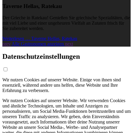
Taverne Hellas, Ratekau
Der Grieche in Ratekau! Genießen Sie griechische Spezialitäten, die
mit viel Liebe und einer ungeheuren Vielfalt an Zutaten frisch für
Sie zubereitet werden.
Weiterlesen … Taverne Hellas, Ratekau
prev
Alle Gastronomen anzeigen
next
Datenschutzeinstellungen
Wir nutzen Cookies auf unserer Website. Einige von ihnen sind
essenziell, während andere uns helfen, diese Website und Ihre
Erfahrung zu verbessern.
Wir nutzen Cookies auf unserer Website. Wir verwenden Cookies
und ähnliche Technologien, um Inhalte und Anzeigen zu
personalisieren, um Social Media-Funktionen bereitzustellen und um
unseren Traffic zu analysieren. Wir geben, dein Einverständnis
vorausgesetzt, auch Informationen über deine Nutzung unserer
Website an unsere Social Media-, Werbe- und Analysepartner
weiter, die diese mit anderen Informationen kombinieren können,