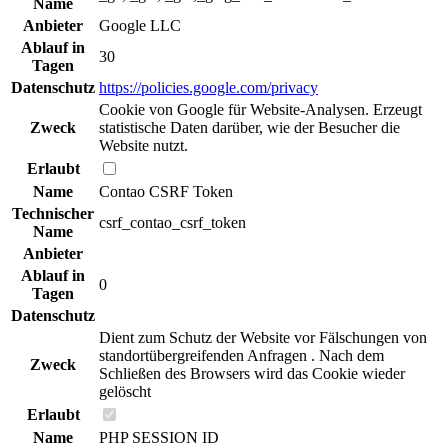
Name
Anbieter
Google LLC
Ablauf in
30
Tagen
Datenschutz
https://policies.google.com/privacy
Cookie von Google für Website-Analysen. Erzeugt
Zweck
statistische Daten darüber, wie der Besucher die
Website nutzt.
Erlaubt
Name
Contao CSRF Token
Technischer
csrf_contao_csrf_token
Name
Anbieter
Ablauf in
0
Tagen
Datenschutz
Dient zum Schutz der Website vor Fälschungen von
standortübergreifenden Anfragen . Nach dem
Zweck
Schließen des Browsers wird das Cookie wieder
gelöscht
Erlaubt
Name
PHP SESSION ID