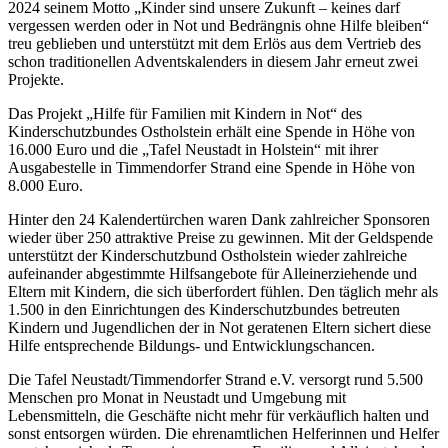
2024 seinem Motto „Kinder sind unsere Zukunft – keines darf
vergessen werden oder in Not und Bedrängnis ohne Hilfe bleiben“
treu geblieben und unterstützt mit dem Erlös aus dem Vertrieb des
schon traditionellen Adventskalenders in diesem Jahr erneut zwei
Projekte.
Das Projekt „Hilfe für Familien mit Kindern in Not“ des
Kinderschutzbundes Ostholstein erhält eine Spende in Höhe von
16.000 Euro und die „Tafel Neustadt in Holstein“ mit ihrer
Ausgabestelle in Timmendorfer Strand eine Spende in Höhe von
8.000 Euro.
Hinter den 24 Kalendertürchen waren Dank zahlreicher Sponsoren
wieder über 250 attraktive Preise zu gewinnen. Mit der Geldspende
unterstützt der Kinderschutzbund Ostholstein wieder zahlreiche
aufeinander abgestimmte Hilfsangebote für Alleinerziehende und
Eltern mit Kindern, die sich überfordert fühlen. Den täglich mehr als
1.500 in den Einrichtungen des Kinderschutzbundes betreuten
Kindern und Jugendlichen der in Not geratenen Eltern sichert diese
Hilfe entsprechende Bildungs- und Entwicklungschancen.
Die Tafel Neustadt/Timmendorfer Strand e.V. versorgt rund 5.500
Menschen pro Monat in Neustadt und Umgebung mit
Lebensmitteln, die Geschäfte nicht mehr für verkäuflich halten und
sonst entsorgen würden. Die ehrenamtlichen Helferinnen und Helfer