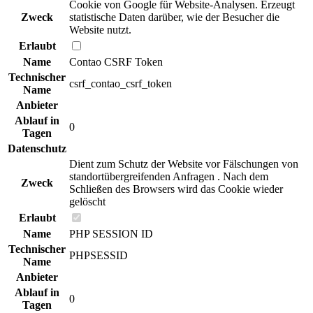
Cookie von Google für Website-Analysen. Erzeugt
Zweck
statistische Daten darüber, wie der Besucher die
Website nutzt.
Erlaubt
Name
Contao CSRF Token
Technischer
csrf_contao_csrf_token
Name
Anbieter
Ablauf in
0
Tagen
Datenschutz
Dient zum Schutz der Website vor Fälschungen von
standortübergreifenden Anfragen . Nach dem
Zweck
Schließen des Browsers wird das Cookie wieder
gelöscht
Erlaubt
Name
PHP SESSION ID
Technischer
PHPSESSID
Name
Anbieter
Ablauf in
0
Tagen