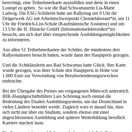
berechtigt, eine Teilnehmerkarte auszufüllen und diese in einen
Lostopf zu geben. So wie die Bad Schwartauerin Lia-Marie
Ladwig. Die ESG-Schülerin hatte am Rallyetag um 9 Uhr die
Drägerwerk AG mit Arbeitstschwerpunkt Chemielaborant*in, um 11
Uhr die Friedrich-List-Schule (Kaufmännische Assistenz) und um
13 Uhr die H. Hünicke GmbH (Informationselektroniker*in)
besucht, um sich dort über entsprechende Ausbildungsmöglichkeiten
zu informieren.
Aus allen 51 Teilnehmerkarten der Schüler, die mindestens drei
Rallyestationen besucht hatten, wurde dann der Hauptpreis gezogen.
Und die Achtklässlerin aus Bad Schwartau hatte Glück. Ihre Karte
wurde gezogen, was ihrer Schule den Hauptpreis in Höhe von
1.000 Euro zur Verwendung von Berufsorientierungszwecken
einbrachte.
Bei der Übergabe des Preises am vergangenen Mittwoch unterstrich
IHK-Hauptgeschäftsführer Lars Schöning noch einmal die
Bedeutung des Dualen Ausbildungsystems, um das Deutschland in
vielen Ländern beneidet werde. Zugleich wies er darauf hin, dass
sich nicht nur über ein Studium, sondern ebenso mit einer
abgeschlossenen Ausbildung und späterer Weiterbildung beruflich
Karriere machen lasse.