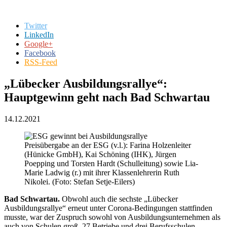
Twitter
LinkedIn
Google+
Facebook
RSS-Feed
„Lübecker Ausbildungsrallye“:
Hauptgewinn geht nach Bad Schwartau
14.12.2021
Preisübergabe an der ESG (v.l.): Farina Holzenleiter
(Hünicke GmbH), Kai Schöning (IHK), Jürgen
Poepping und Torsten Hardt (Schulleitung) sowie Lia-
Marie Ladwig (r.) mit ihrer Klassenlehrerin Ruth
Nikolei. (Foto: Stefan Setje-Eilers)
Bad Schwartau.
Obwohl auch die sechste „Lübecker
Ausbildungsrallye“ erneut unter Corona-Bedingungen stattfinden
musste, war der Zuspruch sowohl von Ausbildungsunternehmen als
auch von Schulen groß. 27 Betriebe und drei Berufsschulen