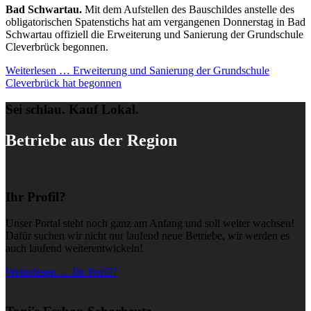
Bad Schwartau.
Mit dem Aufstellen des Bauschildes anstelle des
obligatorischen Spatenstichs hat am vergangenen Donnerstag in Bad
Schwartau offiziell die Erweiterung und Sanierung der Grundschule
Cleverbrück begonnen.
Weiterlesen …
Erweiterung und Sanierung der Grundschule
Cleverbrück hat begonnen
Sei schlau. Kauf Lokal.
Betriebe aus der Region
Ihr Profil?
Unser Portal steht noch ganz am Anfang und soll weiter wachsen!
Dafür suchen wir nicht nur laufend neue Betriebe, wir werden es
auch laufend weiterentwickeln!
Weiterlesen … Ihr Profil?