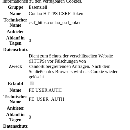
Informationen zu den verfügbaren Cookies.
Gruppe
Essenziell
Name
Contao HTTPS CSRF Token
Technischer
csrf_https-contao_csrf_token
Name
Anbieter
Ablauf in
0
Tagen
Datenschutz
Dient zum Schutz der verschlüsselten Website
(HTTPS) vor Fälschungen von
Zweck
standortübergreifenden Anfragen. Nach dem
Schließen des Browsers wird das Cookie wieder
gelöscht
Erlaubt
Name
FE USER AUTH
Technischer
FE_USER_AUTH
Name
Anbieter
Ablauf in
0
Tagen
Datenschutz