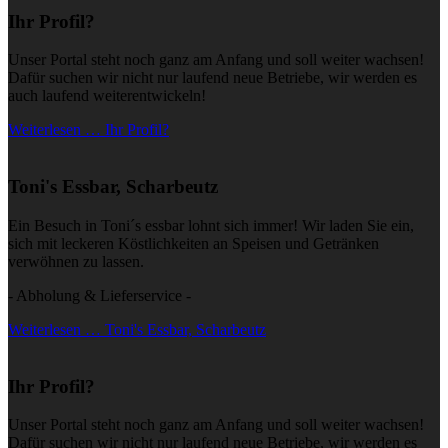
Ihr Profil?
Unser Portal steht noch ganz am Anfang und soll weiter wachsen!
Dafür suchen wir nicht nur laufend neue Betriebe, wir werden es
auch laufend weiterentwickeln!
Weiterlesen … Ihr Profil?
Toni's Essbar, Scharbeutz
Ein Besuch in Toni´s essbar lohnt sich immer! Wir laden Sie ein,
sich mit leckeren Köstlichkeiten an Speisen und Getränken
verwöhnen zu lassen.
- Abholung & Lieferservice -
Weiterlesen … Toni's Essbar, Scharbeutz
Ihr Profil?
Unser Portal steht noch ganz am Anfang und soll weiter wachsen!
Dafür suchen wir nicht nur laufend neue Betriebe, wir werden es