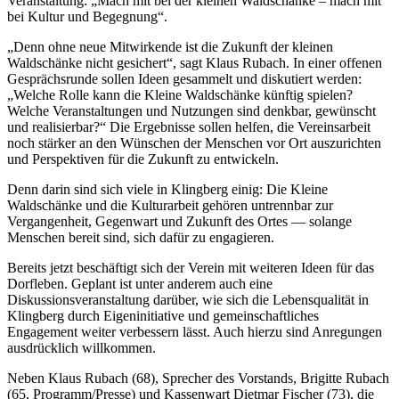
Veranstaltung: „Mach mit bei der kleinen Waldschänke – mach mit
bei Kultur und Begegnung“.
„Denn ohne neue Mitwirkende ist die Zukunft der kleinen
Waldschänke nicht gesichert“, sagt Klaus Rubach. In einer offenen
Gesprächsrunde sollen Ideen gesammelt und diskutiert werden:
„Welche Rolle kann die Kleine Waldschänke künftig spielen?
Welche Veranstaltungen und Nutzungen sind denkbar, gewünscht
und realisierbar?“ Die Ergebnisse sollen helfen, die Vereinsarbeit
noch stärker an den Wünschen der Menschen vor Ort auszurichten
und Perspektiven für die Zukunft zu entwickeln.
Denn darin sind sich viele in Klingberg einig: Die Kleine
Waldschänke und die Kulturarbeit gehören untrennbar zur
Vergangenheit, Gegenwart und Zukunft des Ortes — solange
Menschen bereit sind, sich dafür zu engagieren.
Bereits jetzt beschäftigt sich der Verein mit weiteren Ideen für das
Dorfleben. Geplant ist unter anderem auch eine
Diskussionsveranstaltung darüber, wie sich die Lebensqualität in
Klingberg durch Eigeninitiative und gemeinschaftliches
Engagement weiter verbessern lässt. Auch hierzu sind Anregungen
ausdrücklich willkommen.
Neben Klaus Rubach (68), Sprecher des Vorstands,
Brigitte Rubach
(65, Programm/Presse) und Kassenwart Dietmar Fischer (73), die