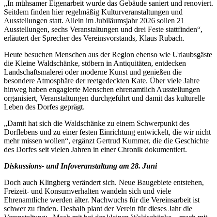
„In mühsamer Eigenarbeit wurde das Gebäude saniert und renoviert.
Seitdem finden hier regelmäßig Kulturveranstaltungen und
Ausstellungen statt. Allein im Jubiläumsjahr 2026 sollen 21
Ausstellungen, sechs Veranstaltungen und drei Feste stattfinden“,
erläutert der Sprecher des Vereinsvorstands, Klaus Rubach.
Heute besuchen Menschen aus der Region ebenso wie Urlaubsgäste
die Kleine Waldschänke, stöbern in Antiquitäten, entdecken
Landschaftsmalerei oder moderne Kunst und genießen die
besondere Atmos­phäre der reetgedeckten Kate. Über viele Jahre
hinweg haben engagierte Menschen ehrenamtlich Ausstellungen
organisiert, Veranstaltungen durchgeführt und damit das kulturelle
Leben des Dorfes geprägt.
„Damit hat sich die Waldschänke zu einem Schwerpunkt des
Dorflebens und zu einer festen Einrichtung entwickelt, die wir nicht
mehr missen wollen“, ergänzt Gertrud Kummer, die die Geschichte
des Dorfes seit vielen Jahren in einer Chronik dokumentiert.
Diskussions- und Infoveranstaltung am 28. Juni
Doch auch Klingberg verändert sich. Neue Baugebiete entstehen,
Freizeit- und Konsumverhalten wandeln sich und viele
Ehrenamtliche werden älter. Nachwuchs für die Vereinsarbeit ist
schwer zu finden. Deshalb plant der Verein für dieses Jahr die