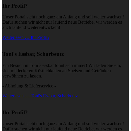
Ihr Profil?
Unser Portal steht noch ganz am Anfang und soll weiter wachsen!
Dafür suchen wir nicht nur laufend neue Betriebe, wir werden es
auch laufend weiterentwickeln!
Weiterlesen … Ihr Profil?
Toni's Essbar, Scharbeutz
Ein Besuch in Toni´s essbar lohnt sich immer! Wir laden Sie ein,
sich mit leckeren Köstlichkeiten an Speisen und Getränken
verwöhnen zu lassen.
- Abholung & Lieferservice -
Weiterlesen … Toni's Essbar, Scharbeutz
Ihr Profil?
Unser Portal steht noch ganz am Anfang und soll weiter wachsen!
Dafür suchen wir nicht nur laufend neue Betriebe, wir werden es