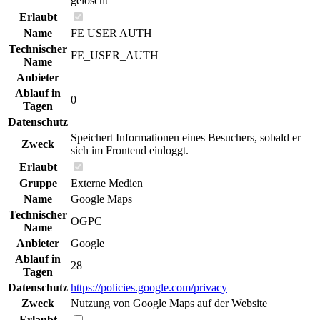
gelöscht
Erlaubt
Name
FE USER AUTH
Technischer
FE_USER_AUTH
Name
Anbieter
Ablauf in
0
Tagen
Datenschutz
Speichert Informationen eines Besuchers, sobald er
Zweck
sich im Frontend einloggt.
Erlaubt
Gruppe
Externe Medien
Name
Google Maps
Technischer
OGPC
Name
Anbieter
Google
Ablauf in
28
Tagen
Datenschutz
https://policies.google.com/privacy
Zweck
Nutzung von Google Maps auf der Website
Erlaubt