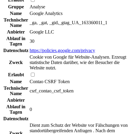
Gruppe
Analyse
Name
Google Analytics
Technischer
_ga, _gat, _gid,_gtag_UA_163360011_1
Name
Anbieter
Google LLC
Ablauf in
30
Tagen
Datenschutz
https://policies.google.com/privacy
Cookie von Google für Website-Analysen. Erzeugt
Zweck
statistische Daten darüber, wie der Besucher die
Website nutzt.
Erlaubt
Name
Contao CSRF Token
Technischer
csrf_contao_csrf_token
Name
Anbieter
Ablauf in
0
Tagen
Datenschutz
Dient zum Schutz der Website vor Fälschungen von
standortübergreifenden Anfragen . Nach dem
Zweck