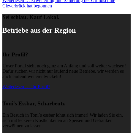
Weiterlesen …
Erweiterung und Sanierung der Grundschule
Cleverbrück hat begonnen
Sei schlau. Kauf Lokal.
Betriebe aus der Region
Ihr Profil?
Unser Portal steht noch ganz am Anfang und soll weiter wachsen!
Dafür suchen wir nicht nur laufend neue Betriebe, wir werden es
auch laufend weiterentwickeln!
Weiterlesen … Ihr Profil?
Toni's Essbar, Scharbeutz
Ein Besuch in Toni´s essbar lohnt sich immer! Wir laden Sie ein,
sich mit leckeren Köstlichkeiten an Speisen und Getränken
verwöhnen zu lassen.