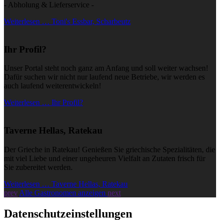
- Abholung & Lieferservice -
Weiterlesen … Toni's Essbar, Scharbeutz
Ihr Profil?
Unser Portal steht noch ganz am Anfang und soll weiter wachsen!
Dafür suchen wir nicht nur laufend neue Betriebe, wir werden es
auch laufend weiterentwickeln!
Weiterlesen … Ihr Profil?
Taverne Hellas, Ratekau
Der Grieche in Ratekau! Genießen Sie griechische Spezialitäten, die
mit viel Liebe und einer ungeheuren Vielfalt an Zutaten frisch für
Sie zubereitet werden.
Weiterlesen … Taverne Hellas, Ratekau
prev
Alle Gastronomen anzeigen
next
Datenschutzeinstellungen