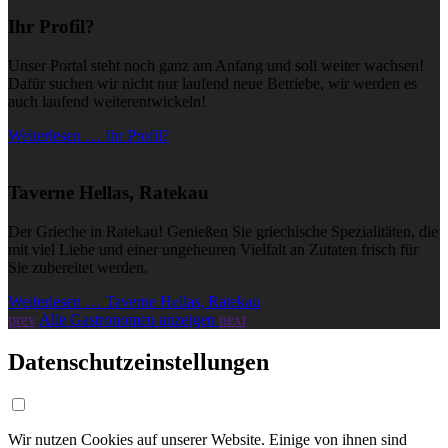
Ihr Profil?
Unser Portal steht noch ganz am Anfang und soll weiter wachsen!
Dafür suchen wir nicht nur laufend neue Betriebe, wir werden es
auch laufend weiterentwickeln!
Weiterlesen … Ihr Profil?
Taverne Hellas, Ratekau
Der Grieche in Ratekau! Genießen Sie griechische Spezialitäten, die
mit viel Liebe und einer ungeheuren Vielfalt an Zutaten frisch für
Sie zubereitet werden.
Weiterlesen … Taverne Hellas, Ratekau
prev
Alle Gastronomen anzeigen
next
Datenschutzeinstellungen
Wir nutzen Cookies auf unserer Website. Einige von ihnen sind