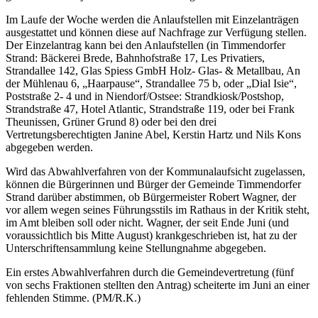
Im Laufe der Woche werden die Anlaufstellen mit Einzelanträgen
ausgestattet und können diese auf Nachfrage zur Verfügung stellen.
Der Einzelantrag kann bei den Anlaufstellen (in Timmendorfer
Strand: Bäckerei Brede, Bahnhofstraße 17, Les Privatiers,
Strandallee 142, Glas Spiess GmbH Holz- Glas- & Metallbau, An
der Mühlenau 6, „Haarpause“, Strandallee 75 b, oder „Dial Isie“,
Poststraße 2- 4 und in Niendorf/Ostsee: Strandkiosk/Postshop,
Strandstraße 47, Hotel Atlantic, Strandstraße 119, oder bei Frank
Theunissen, Grüner Grund 8) oder bei den drei
Vertretungsberechtigten Janine Abel, Kerstin Hartz und Nils Kons
abgegeben werden.
Wird das Abwahlverfahren von der Kommunalaufsicht zugelassen,
können die Bürgerinnen und Bürger der Gemeinde Timmendorfer
Strand darüber abstimmen, ob Bürgermeister Robert Wagner, der
vor allem wegen seines Führungsstils im Rathaus in der Kritik steht,
im Amt bleiben soll oder nicht. Wagner, der seit Ende Juni (und
voraussichtlich bis Mitte August) krankgeschrieben ist, hat zu der
Unterschriftensammlung keine Stellungnahme abgegeben.
Ein erstes Abwahlverfahren durch die Gemeindevertretung (fünf
von sechs Fraktionen stellten den Antrag) scheiterte im Juni an einer
fehlenden Stimme. (PM/R.K.)