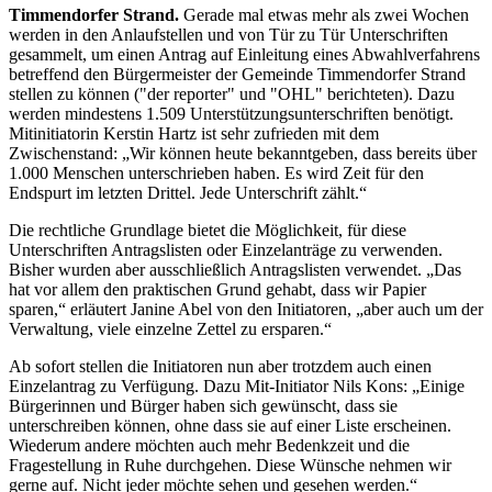
Timmendorfer Strand.
Gerade mal etwas mehr als zwei Wochen
werden in den Anlaufstellen und von Tür zu Tür Unterschriften
gesammelt, um einen Antrag auf Einleitung eines Abwahlverfahrens
betreffend den Bürgermeister der Gemeinde Timmendorfer Strand
stellen zu können ("der reporter" und "OHL" berichteten). Dazu
werden mindestens 1.509 Unterstützungsunterschriften benötigt.
Mitinitiatorin Kerstin Hartz ist sehr zufrieden mit dem
Zwischenstand: „Wir können heute bekanntgeben, dass bereits über
1.000 Menschen unterschrieben haben. Es wird Zeit für den
Endspurt im letzten Drittel. Jede Unterschrift zählt.“
Die rechtliche Grundlage bietet die Möglichkeit, für diese
Unterschriften Antragslisten oder Einzelanträge zu verwenden.
Bisher wurden aber ausschließlich Antragslisten verwendet. „Das
hat vor allem den praktischen Grund gehabt, dass wir Papier
sparen,“ erläutert Janine Abel von den Initiatoren, „aber auch um der
Verwaltung, viele einzelne Zettel zu ersparen.“
Ab sofort stellen die Initiatoren nun aber trotzdem auch einen
Einzelantrag zu Verfügung. Dazu Mit-Initiator Nils Kons: „Einige
Bürgerinnen und Bürger haben sich gewünscht, dass sie
unterschreiben können, ohne dass sie auf einer Liste erscheinen.
Wiederum andere möchten auch mehr Bedenkzeit und die
Fragestellung in Ruhe durchgehen. Diese Wünsche nehmen wir
gerne auf. Nicht jeder möchte sehen und gesehen werden.“