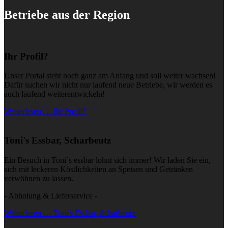
Betriebe aus der Region
Ihr Profil?
Unser Portal steht noch ganz am Anfang und soll weiter wachsen!
Dafür suchen wir nicht nur laufend neue Betriebe, wir werden es
auch laufend weiterentwickeln!
Weiterlesen … Ihr Profil?
Toni's Essbar, Scharbeutz
Ein Besuch in Toni´s essbar lohnt sich immer! Wir laden Sie ein,
sich mit leckeren Köstlichkeiten an Speisen und Getränken
verwöhnen zu lassen.
- Abholung & Lieferservice -
Weiterlesen … Toni's Essbar, Scharbeutz