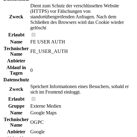
Dient zum Schutz der verschlüsselten Website
(HTTPS) vor Fälschungen von
Zweck
standortübergreifenden Anfragen. Nach dem
Schließen des Browsers wird das Cookie wieder
gelöscht
Erlaubt
Name
FE USER AUTH
Technischer
FE_USER_AUTH
Name
Anbieter
Ablauf in
0
Tagen
Datenschutz
Speichert Informationen eines Besuchers, sobald er
Zweck
sich im Frontend einloggt.
Erlaubt
Gruppe
Externe Medien
Name
Google Maps
Technischer
OGPC
Name
Anbieter
Google