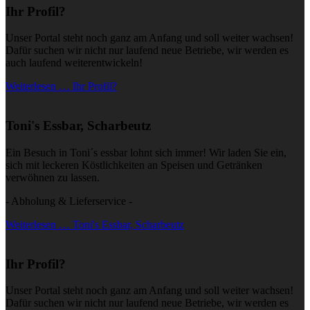
Ihr Profil?
Unser Portal steht noch ganz am Anfang und soll weiter wachsen!
Dafür suchen wir nicht nur laufend neue Betriebe, wir werden es
auch laufend weiterentwickeln!
Weiterlesen … Ihr Profil?
Toni's Essbar, Scharbeutz
Ein Besuch in Toni´s essbar lohnt sich immer! Wir laden Sie ein,
sich mit leckeren Köstlichkeiten an Speisen und Getränken
verwöhnen zu lassen.
- Abholung & Lieferservice -
Weiterlesen … Toni's Essbar, Scharbeutz
Ihr Profil?
Unser Portal steht noch ganz am Anfang und soll weiter wachsen!
Dafür suchen wir nicht nur laufend neue Betriebe, wir werden es