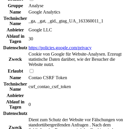
Gruppe
Analyse
Name
Google Analytics
Technischer
_ga, _gat, _gid,_gtag_UA_163360011_1
Name
Anbieter
Google LLC
Ablauf in
30
Tagen
Datenschutz
https://policies.google.com/privacy
Cookie von Google für Website-Analysen. Erzeugt
Zweck
statistische Daten darüber, wie der Besucher die
Website nutzt.
Erlaubt
Name
Contao CSRF Token
Technischer
csrf_contao_csrf_token
Name
Anbieter
Ablauf in
0
Tagen
Datenschutz
Dient zum Schutz der Website vor Fälschungen von
standortübergreifenden Anfragen . Nach dem
Zweck