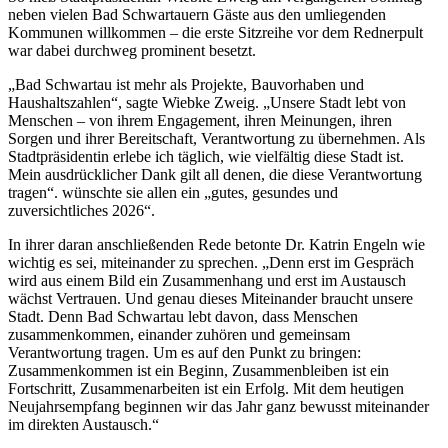
neben vielen Bad Schwartauern Gäste aus den umliegenden
Kommunen willkommen – die erste Sitzreihe vor dem Rednerpult
war dabei durchweg prominent besetzt.
„Bad Schwartau ist mehr als Projekte, Bauvorhaben und
Haushaltszahlen“, sagte Wiebke Zweig. „Unsere Stadt lebt von
Menschen – von ihrem Engagement, ihren Meinungen, ihren
Sorgen und ihrer Bereitschaft, Verantwortung zu übernehmen. Als
Stadtpräsidentin erlebe ich täglich, wie vielfältig diese Stadt ist.
Mein ausdrücklicher Dank gilt all denen, die diese Verantwortung
tragen“. wünschte sie allen ein „gutes, gesundes und
zuversichtliches 2026“.
In ihrer daran anschließenden Rede betonte Dr. Katrin Engeln wie
wichtig es sei, miteinander zu sprechen. „Denn erst im Gespräch
wird aus einem Bild ein Zusammenhang und erst im Austausch
wächst Vertrauen. Und genau dieses Miteinander braucht unsere
Stadt. Denn Bad Schwartau lebt davon, dass Menschen
zusammenkommen, einander zuhören und gemeinsam
Verantwortung tragen. Um es auf den Punkt zu bringen:
Zusammenkommen ist ein Beginn, Zusammenbleiben ist ein
Fortschritt, Zusammenarbeiten ist ein Erfolg. Mit dem heutigen
Neujahrsempfang beginnen wir das Jahr ganz bewusst miteinander
im direkten Austausch.“