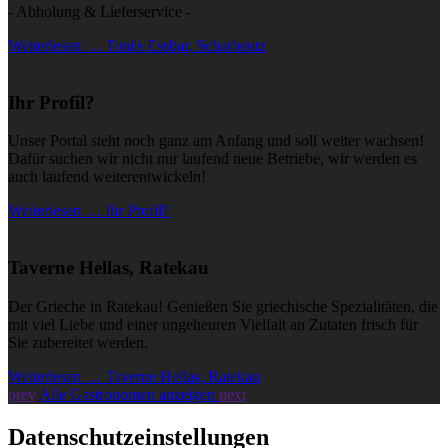
- Abholung & Lieferservice -
Weiterlesen … Toni's Essbar, Scharbeutz
Ihr Profil?
Unser Portal steht noch ganz am Anfang und soll weiter wachsen!
Dafür suchen wir nicht nur laufend neue Betriebe, wir werden es
auch laufend weiterentwickeln!
Weiterlesen … Ihr Profil?
Taverne Hellas, Ratekau
Der Grieche in Ratekau! Genießen Sie griechische Spezialitäten, die
mit viel Liebe und einer ungeheuren Vielfalt an Zutaten frisch für
Sie zubereitet werden.
Weiterlesen … Taverne Hellas, Ratekau
prev
Alle Gastronomen anzeigen
next
Datenschutzeinstellungen