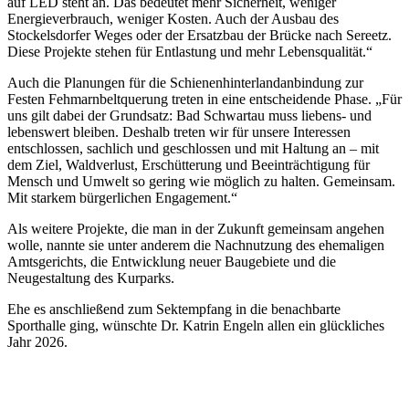
auf LED steht an. Das bedeutet mehr Sicherheit, weniger
Energieverbrauch, weniger Kosten. Auch der Ausbau des
Stockelsdorfer Weges oder der Ersatzbau der Brücke nach Sereetz.
Diese Projekte stehen für Entlastung und mehr Lebensqualität.“
Auch die Planungen für die Schienenhinterlandanbindung zur
Festen Fehmarnbeltquerung treten in eine entscheidende Phase. „Für
uns gilt dabei der Grundsatz: Bad Schwartau muss liebens- und
lebenswert bleiben. Deshalb treten wir für unsere Interessen
entschlossen, sachlich und geschlossen und mit Haltung an – mit
dem Ziel, Waldverlust, Erschütterung und Beeinträchtigung für
Mensch und Umwelt so gering wie möglich zu halten. Gemeinsam.
Mit starkem bürgerlichen Engagement.“
Als weitere Projekte, die man in der Zukunft gemeinsam angehen
wolle, nannte sie unter anderem die Nachnutzung des ehemaligen
Amtsgerichts, die Entwicklung neuer Baugebiete und die
Neugestaltung des Kurparks.
Ehe es anschließend zum Sektempfang in die benachbarte
Sporthalle ging, wünschte Dr. Katrin Engeln allen ein glückliches
Jahr 2026.