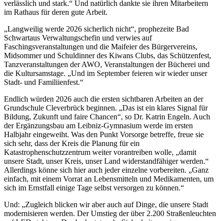
verlässlich und stark.“ Und natürlich dankte sie ihren Mitarbeitern
im Rathaus für deren gute Arbeit.
„Langweilig werde 2026 sicherlich nicht“, prophezeite Bad
Schwartaus Verwaltungschefin und verwies auf
Faschingsveranstaltungen und die Maifeier des Bürgervereins,
Midsommer und Schuldinner des Kiwans Clubs, das Schützenfest,
Tanzveranstaltungen der AWO, Veranstaltungen der Bücherei und
die Kultursamstage. „Und im September feieren wir wieder unser
Stadt- und Familiienfest.“
Endlich würden 2026 auch die ersten sichtbaren Arbeiten an der
Grundschule Cleverbrück beginnen. „Das ist ein klares Signal für
Bildung, Zukunft und faire Chancen“, so Dr. Katrin Engeln. Auch
der Ergänzungsbau am Leibniz-Gymnasium werde im ersten
Halbjahr eingeweiht. Was den Punkt Vorsorge betreffe, freue sie
sich sehr, dass der Kreis die Planung für ein
Katastrophenschutzzentrum weiter vorantreiben wolle, „damit
unsere Stadt, unser Kreis, unser Land widerstandfähiger werden.“
Allerdings könne sich hier auch jeder einzelne vorbereiten. „Ganz
einfach, mit einem Vorrat an Lebensmitteln und Medikamenten, um
sich im Ernstfall einige Tage selbst versorgen zu können.“
Und: „Zugleich blicken wir aber auch auf Dinge, die unsere Stadt
modernisieren werden. Der Umstieg der über 2.200 Straßenleuchten