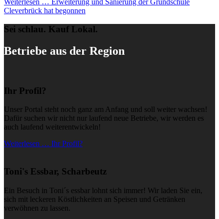
Weiterlesen …
Erweiterung und Sanierung der Grundschule
Cleverbrück hat begonnen
Sei schlau. Kauf Lokal.
Betriebe aus der Region
Ihr Profil?
Unser Portal steht noch ganz am Anfang und soll weiter wachsen!
Dafür suchen wir nicht nur laufend neue Betriebe, wir werden es
auch laufend weiterentwickeln!
Weiterlesen … Ihr Profil?
Toni's Essbar, Scharbeutz
Ein Besuch in Toni´s essbar lohnt sich immer! Wir laden Sie ein,
sich mit leckeren Köstlichkeiten an Speisen und Getränken
verwöhnen zu lassen.