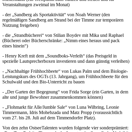
Veranstaltungen zweimal im Monat)
- der „Sandberg als Sportaktivität“ von Noah Werner (den
regelmäßigen Sandberg am Strand bei der Timme zur temporären
Nutzung freigeben)
- die „Strandbücherei“ von Stilian Boydev mit Mika und Raphael
(Bücherei oder Bücherschränke: „Nimm eines heraus und pack
eines hinein“)
- Henry Kreft mit dem „Soundboks-Verleih“ (das Preisgeld in
spezielle Lautsprecherboxen investieren und dann günstig verleihen)
- „Nachhaltige Frühhochbeete“ von Lukas Palm und dem Biologie-
Leistungskurs des OGTs (13. Jahrgang), um Frühhochbeete für den
Schulwald und den Bio-Unterricht zu bauen
- „Der Garten der Begegnung“ von Frida Sorge (ein Garten, in dem
alte und junge Bewohner zusammenkommen können)
- „Flohmarkt für Alle/Jumble Sale“ von Luna Wilbring, Leonie
Timmermann, Idris Mohebzada und Matz Propp (voraussichtlich
vom 27. bis 28. Juli auf dem Timmendorfer Platz).
Von den zehn OstseeTalenten wurden folgende vier sonderprämiert: