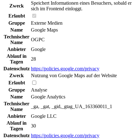
Speichert Informationen eines Besuchers, sobald er
Zweck
sich im Frontend einloggt.
Erlaubt
Gruppe
Externe Medien
Name
Google Maps
Technischer
OGPC
Name
Anbieter
Google
Ablauf in
28
Tagen
Datenschutz
https://policies.google.com/privacy
Zweck
Nutzung von Google Maps auf der Website
Erlaubt
Gruppe
Analyse
Name
Google Analytics
Technischer
_ga, _gat, _gid,_gtag_UA_163360011_1
Name
Anbieter
Google LLC
Ablauf in
30
Tagen
Datenschutz
https://policies.google.com/privacy