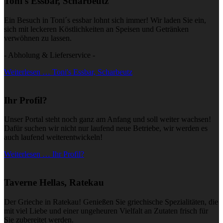
Toni's Essbar, Scharbeutz
Ein Besuch in Toni´s essbar lohnt sich immer! Wir laden Sie ein,
sich mit leckeren Köstlichkeiten an Speisen und Getränken
verwöhnen zu lassen.
- Abholung & Lieferservice -
Weiterlesen … Toni's Essbar, Scharbeutz
Ihr Profil?
Unser Portal steht noch ganz am Anfang und soll weiter wachsen!
Dafür suchen wir nicht nur laufend neue Betriebe, wir werden es
auch laufend weiterentwickeln!
Weiterlesen … Ihr Profil?
Taverne Hellas, Ratekau
Der Grieche in Ratekau! Genießen Sie griechische Spezialitäten, die
mit viel Liebe und einer ungeheuren Vielfalt an Zutaten frisch für
Sie zubereitet werden.