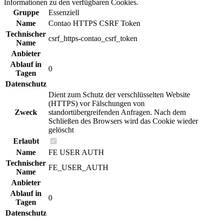
Informationen zu den verfügbaren Cookies.
Gruppe
Essenziell
Name
Contao HTTPS CSRF Token
Technischer
csrf_https-contao_csrf_token
Name
Anbieter
Ablauf in
0
Tagen
Datenschutz
Dient zum Schutz der verschlüsselten Website
(HTTPS) vor Fälschungen von
Zweck
standortübergreifenden Anfragen. Nach dem
Schließen des Browsers wird das Cookie wieder
gelöscht
Erlaubt
Name
FE USER AUTH
Technischer
FE_USER_AUTH
Name
Anbieter
Ablauf in
0
Tagen
Datenschutz