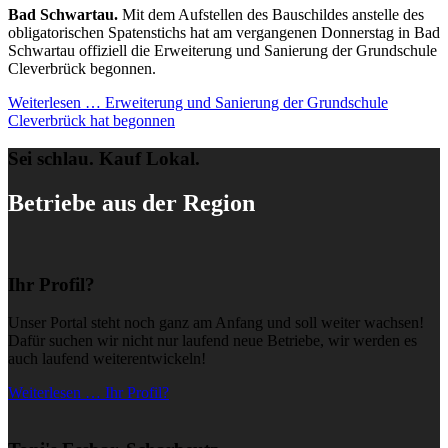
Bad Schwartau.
Mit dem Aufstellen des Bauschildes anstelle des
obligatorischen Spatenstichs hat am vergangenen Donnerstag in Bad
Schwartau offiziell die Erweiterung und Sanierung der Grundschule
Cleverbrück begonnen.
Weiterlesen …
Erweiterung und Sanierung der Grundschule
Cleverbrück hat begonnen
Sei schlau. Kauf Lokal.
Betriebe aus der Region
Ihr Profil?
Unser Portal steht noch ganz am Anfang und soll weiter wachsen!
Dafür suchen wir nicht nur laufend neue Betriebe, wir werden es
auch laufend weiterentwickeln!
Weiterlesen … Ihr Profil?