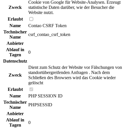
Cookie von Google für Website-Analysen. Erzeugt
Zweck
statistische Daten darüber, wie der Besucher die
Website nutzt.
Erlaubt
Name
Contao CSRF Token
Technischer
csrf_contao_csrf_token
Name
Anbieter
Ablauf in
0
Tagen
Datenschutz
Dient zum Schutz der Website vor Fälschungen von
standortübergreifenden Anfragen . Nach dem
Zweck
Schließen des Browsers wird das Cookie wieder
gelöscht
Erlaubt
Name
PHP SESSION ID
Technischer
PHPSESSID
Name
Anbieter
Ablauf in
0
Tagen