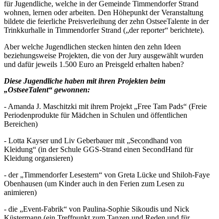
für Jugendliche, welche in der Gemeinde Timmendorfer Strand
wohnen, lernen oder arbeiten. Den Höhepunkt der Veranstaltung
bildete die feierliche Preisverleihung der zehn OstseeTalente in der
Trinkkurhalle in Timmendorfer Strand („der reporter“ berichtete).
Aber welche Jugendlichen stecken hinten den zehn Ideen
beziehungsweise Projekten, die von der Jury ausgewählt wurden
und dafür jeweils 1.500 Euro an Preisgeld erhalten haben?
Diese Jugendliche haben mit ihren Projekten beim
„OstseeTalent“ gewonnen:
- Amanda J. Maschitzki mit ihrem Projekt „Free Tam Pads“ (Freie
Periodenprodukte für Mädchen in Schulen und öffentlichen
Bereichen)
- Lotta Kayser und Liv Geberbauer mit „Secondhand von
Kleidung“ (in der Schule GGS-Strand einen SecondHand für
Kleidung organsieren)
- der „Timmendorfer Lesestern“ von Greta Lücke und Shiloh-Faye
Obenhausen (um Kinder auch in den Ferien zum Lesen zu
animieren)
- die „Event-Fabrik“ von Paulina-Sophie Sikoudis und Nick
Küstermann (ein Treffpunkt zum Tanzen und Reden und für