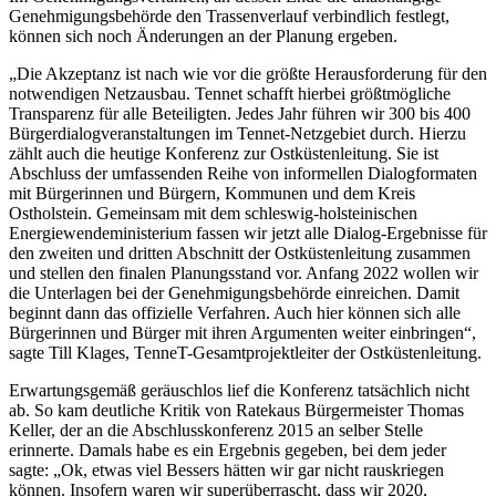
Genehmigungsbehörde den Trassenverlauf verbindlich festlegt,
können sich noch Änderungen an der Planung ergeben.
„Die Akzeptanz ist nach wie vor die größte Herausforderung für den
notwendigen Netzausbau. Tennet schafft hierbei größtmögliche
Transparenz für alle Beteiligten. Jedes Jahr führen wir 300 bis 400
Bürgerdialogveranstaltungen im Tennet-Netzgebiet durch. Hierzu
zählt auch die heutige Konferenz zur Ostküstenleitung. Sie ist
Abschluss der umfassenden Reihe von informellen Dialogformaten
mit Bürgerinnen und Bürgern, Kommunen und dem Kreis
Ostholstein. Gemeinsam mit dem schleswig-holsteinischen
Energiewendeministerium fassen wir jetzt alle Dialog-Ergebnisse für
den zweiten und dritten Abschnitt der Ostküstenleitung zusammen
und stellen den finalen Planungsstand vor. Anfang 2022 wollen wir
die Unterlagen bei der Genehmigungsbehörde einreichen. Damit
beginnt dann das offizielle Verfahren. Auch hier können sich alle
Bürgerinnen und Bürger mit ihren Argumenten weiter einbringen“,
sagte Till Klages, TenneT-Gesamtprojektleiter der Ostküstenleitung.
Erwartungsgemäß geräuschlos lief die Konferenz tatsächlich nicht
ab. So kam deutliche Kritik von Ratekaus Bürgermeister Thomas
Keller, der an die Abschlusskonferenz 2015 an selber Stelle
erinnerte. Damals habe es ein Ergebnis gegeben, bei dem jeder
sagte: „Ok, etwas viel Bessers hätten wir gar nicht rauskriegen
können. Insofern waren wir superüberrascht, dass wir 2020,