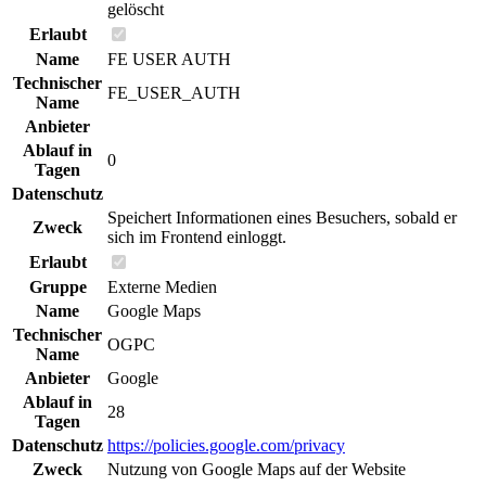
gelöscht
Erlaubt
Name
FE USER AUTH
Technischer
FE_USER_AUTH
Name
Anbieter
Ablauf in
0
Tagen
Datenschutz
Speichert Informationen eines Besuchers, sobald er
Zweck
sich im Frontend einloggt.
Erlaubt
Gruppe
Externe Medien
Name
Google Maps
Technischer
OGPC
Name
Anbieter
Google
Ablauf in
28
Tagen
Datenschutz
https://policies.google.com/privacy
Zweck
Nutzung von Google Maps auf der Website