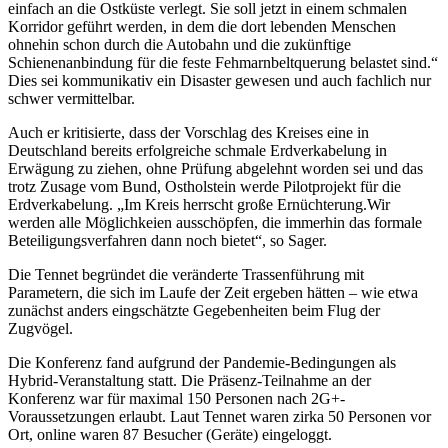
einfach an die Ostküste verlegt. Sie soll jetzt in einem schmalen
Korridor geführt werden, in dem die dort lebenden Menschen
ohnehin schon durch die Autobahn und die zukünftige
Schienenanbindung für die feste Fehmarnbeltquerung belastet sind.“
Dies sei kommunikativ ein Disaster gewesen und auch fachlich nur
schwer vermittelbar.
Auch er kritisierte, dass der Vorschlag des Kreises eine in
Deutschland bereits erfolgreiche schmale Erdverkabelung in
Erwägung zu ziehen, ohne Prüfung abgelehnt worden sei und das
trotz Zusage vom Bund, Ostholstein werde Pilotprojekt für die
Erdverkabelung. „Im Kreis herrscht große Ernüchterung.Wir
werden alle Möglichkeien ausschöpfen, die immerhin das formale
Beteiligungsverfahren dann noch bietet“, so Sager.
Die Tennet begründet die veränderte Trassenführung mit
Parametern, die sich im Laufe der Zeit ergeben hätten – wie etwa
zunächst anders eingschätzte Gegebenheiten beim Flug der
Zugvögel.
Die Konferenz fand aufgrund der Pandemie-Bedingungen als
Hybrid-Veranstaltung statt. Die Präsenz-Teilnahme an der
Konferenz war für maximal 150 Personen nach 2G+-
Voraussetzungen erlaubt. Laut Tennet waren zirka 50 Personen vor
Ort, online waren 87 Besucher (Geräte) eingeloggt.