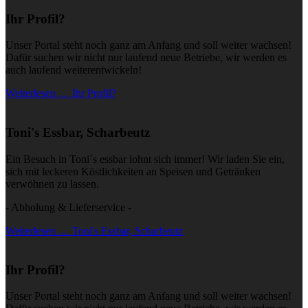
Ihr Profil?
Unser Portal steht noch ganz am Anfang und soll weiter wachsen!
Dafür suchen wir nicht nur laufend neue Betriebe, wir werden es
auch laufend weiterentwickeln!
Weiterlesen … Ihr Profil?
Toni's Essbar, Scharbeutz
Ein Besuch in Toni´s essbar lohnt sich immer! Wir laden Sie ein,
sich mit leckeren Köstlichkeiten an Speisen und Getränken
verwöhnen zu lassen.
- Abholung & Lieferservice -
Weiterlesen … Toni's Essbar, Scharbeutz
Ihr Profil?
Unser Portal steht noch ganz am Anfang und soll weiter wachsen!