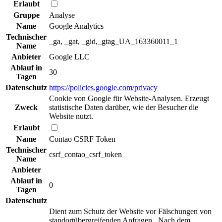
Erlaubt
Gruppe
Analyse
Name
Google Analytics
Technischer
_ga, _gat, _gid,_gtag_UA_163360011_1
Name
Anbieter
Google LLC
Ablauf in
30
Tagen
Datenschutz
https://policies.google.com/privacy
Cookie von Google für Website-Analysen. Erzeugt
Zweck
statistische Daten darüber, wie der Besucher die
Website nutzt.
Erlaubt
Name
Contao CSRF Token
Technischer
csrf_contao_csrf_token
Name
Anbieter
Ablauf in
0
Tagen
Datenschutz
Dient zum Schutz der Website vor Fälschungen von
standortübergreifenden Anfragen . Nach dem