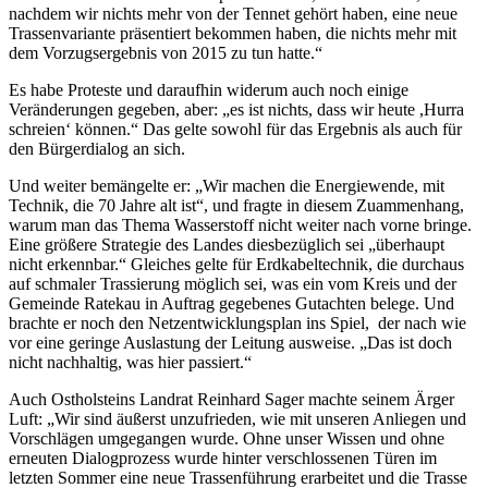
nachdem wir nichts mehr von der Tennet gehört haben, eine neue
Trassenvariante präsentiert bekommen haben, die nichts mehr mit
dem Vorzugsergebnis von 2015 zu tun hatte.“
Es habe Proteste und daraufhin widerum auch noch einige
Veränderungen gegeben, aber: „es ist nichts, dass wir heute ,Hurra
schreien‘ können.“ Das gelte sowohl für das Ergebnis als auch für
den Bürgerdialog an sich.
Und weiter bemängelte er: „Wir machen die Energiewende, mit
Technik, die 70 Jahre alt ist“, und fragte in diesem Zuammenhang,
warum man das Thema Wasserstoff nicht weiter nach vorne bringe.
Eine größere Strategie des Landes diesbezüglich sei „überhaupt
nicht erkennbar.“ Gleiches gelte für Erdkabeltechnik, die durchaus
auf schmaler Trassierung möglich sei, was ein vom Kreis und der
Gemeinde Ratekau in Auftrag gegebenes Gutachten belege. Und
brachte er noch den Netzentwicklungsplan ins Spiel, der nach wie
vor eine geringe Auslastung der Leitung ausweise. „Das ist doch
nicht nachhaltig, was hier passiert.“
Auch Ostholsteins Landrat Reinhard Sager machte seinem Ärger
Luft: „Wir sind äußerst unzufrieden, wie mit unseren Anliegen und
Vorschlägen umgegangen wurde. Ohne unser Wissen und ohne
erneuten Dialogprozess wurde hinter verschlossenen Türen im
letzten Sommer eine neue Trassenführung erarbeitet und die Trasse