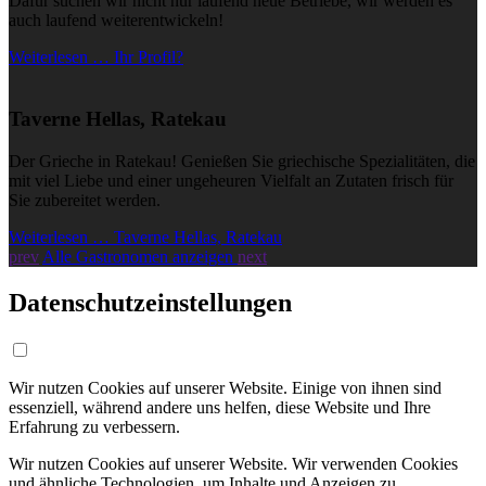
Dafür suchen wir nicht nur laufend neue Betriebe, wir werden es
auch laufend weiterentwickeln!
Weiterlesen … Ihr Profil?
Taverne Hellas, Ratekau
Der Grieche in Ratekau! Genießen Sie griechische Spezialitäten, die
mit viel Liebe und einer ungeheuren Vielfalt an Zutaten frisch für
Sie zubereitet werden.
Weiterlesen … Taverne Hellas, Ratekau
prev
Alle Gastronomen anzeigen
next
Datenschutzeinstellungen
Wir nutzen Cookies auf unserer Website. Einige von ihnen sind
essenziell, während andere uns helfen, diese Website und Ihre
Erfahrung zu verbessern.
Wir nutzen Cookies auf unserer Website. Wir verwenden Cookies
und ähnliche Technologien, um Inhalte und Anzeigen zu