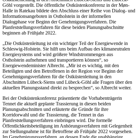
Göhl vorgestellt. Die öffentliche Ostküstenkonferenz in der Møn-
Halle in Ratekau bildete den Abschluss einer Reihe von Dialog- und
Informationsangeboten in Ostholstein in der informellen
Dialogphase vor Beginn der Genehmigungsverfahren. Die
Planfeststellungsverfahren für diese beiden Planungsabschnitte
beginnen ab Frühjahr 2022.
„Die Ostküstenleitung ist ein wichtiger Teil der Energiewende in
Schleswig-Holstein. Sie hilft uns beim Aufbau des klimaneutralen
Energiesystems und wird größere Windstrommengen aus
Ostholstein aufnehmen und transportieren können“, so
Energiewendeminister Albrecht. „Mir ist es wichtig, mit den
Beteiligten und den Betroffenen in der Region vor Beginn der
Genehmigungsverfahren für die Ostküstenleitung in den
Abschnitten Lübeck-Siems und Lübeck-Göhl alle Fragen über den
aktuellen Planungsstand direkt zu besprechen“, so Albrecht weiter.
Bei der Ostküstenkonferenz präsentierte die Vorhabenträgerin
Tennet die aktuell geplante Trassierung in diesen beiden
Planungsabschnitten und erläuterte die Gründe für ihre
Korridorwahl und die Trassierung, die Tennet in das
Planfeststellungsverfahren einbringen wird. Die formelle
Öffentlichkeitsbeteiligung im Anhörungsverfahren mit Gelegenheit
zur Stellungnahme ist für Betroffene ab Frühjahr 2022 vorgesehen.
Im Genehmigungsverfahren, an dessen Ende die unabhängige