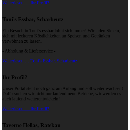
Weiterlesen … Ihr Profil?
Toni's Essbar, Scharbeutz
Ein Besuch in Toni´s essbar lohnt sich immer! Wir laden Sie ein,
sich mit leckeren Köstlichkeiten an Speisen und Getränken
verwöhnen zu lassen.
- Abholung & Lieferservice -
Weiterlesen … Toni's Essbar, Scharbeutz
Ihr Profil?
Unser Portal steht noch ganz am Anfang und soll weiter wachsen!
Dafür suchen wir nicht nur laufend neue Betriebe, wir werden es
auch laufend weiterentwickeln!
Weiterlesen … Ihr Profil?
Taverne Hellas, Ratekau