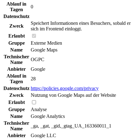
Ablauf in
0
Tagen
Datenschutz
Speichert Informationen eines Besuchers, sobald er
Zweck
sich im Frontend einloggt.
Erlaubt
Gruppe
Externe Medien
Name
Google Maps
Technischer
OGPC
Name
Anbieter
Google
Ablauf in
28
Tagen
Datenschutz
https://policies.google.com/privacy
Zweck
Nutzung von Google Maps auf der Website
Erlaubt
Gruppe
Analyse
Name
Google Analytics
Technischer
_ga, _gat, _gid,_gtag_UA_163360011_1
Name
Anbieter
Google LLC