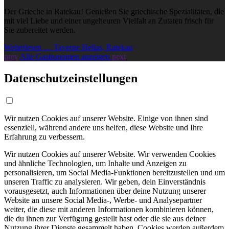
Der Grieche in Ratekau! Genießen Sie griechische Spezialitäten, die
mit viel Liebe und einer ungeheuren Vielfalt an Zutaten frisch für
Sie zubereitet werden.
Weiterlesen … Taverne Hellas, Ratekau
prev
Alle Gastronomen anzeigen
next
Datenschutzeinstellungen
Wir nutzen Cookies auf unserer Website. Einige von ihnen sind
essenziell, während andere uns helfen, diese Website und Ihre
Erfahrung zu verbessern.
Wir nutzen Cookies auf unserer Website. Wir verwenden Cookies
und ähnliche Technologien, um Inhalte und Anzeigen zu
personalisieren, um Social Media-Funktionen bereitzustellen und um
unseren Traffic zu analysieren. Wir geben, dein Einverständnis
vorausgesetzt, auch Informationen über deine Nutzung unserer
Website an unsere Social Media-, Werbe- und Analysepartner
weiter, die diese mit anderen Informationen kombinieren können,
die du ihnen zur Verfügung gestellt hast oder die sie aus deiner
Nutzung ihrer Dienste gesammelt haben. Cookies werden außerdem