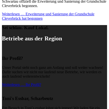
Schwartau offiziell die Erweiterung und Sanierung der Grundschule
Cleverbrück begonnen.
Weiterlesen …
Erweiterung und Sanierung der Grundschule
Cleverbrück hat begonnen
Sei schlau. Kauf Lokal.
Betriebe aus der Region
Ihr Profil?
Unser Portal steht noch ganz am Anfang und soll weiter wachsen!
Dafür suchen wir nicht nur laufend neue Betriebe, wir werden es
auch laufend weiterentwickeln!
Weiterlesen … Ihr Profil?
Toni's Essbar, Scharbeutz
Ein Besuch in Toni´s essbar lohnt sich immer! Wir laden Sie ein,