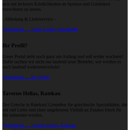
sich mit leckeren Köstlichkeiten an Speisen und Getränken
verwöhnen zu lassen.
- Abholung & Lieferservice -
Weiterlesen … Toni's Essbar, Scharbeutz
Ihr Profil?
Unser Portal steht noch ganz am Anfang und soll weiter wachsen!
Dafür suchen wir nicht nur laufend neue Betriebe, wir werden es
auch laufend weiterentwickeln!
Weiterlesen … Ihr Profil?
Taverne Hellas, Ratekau
Der Grieche in Ratekau! Genießen Sie griechische Spezialitäten, die
mit viel Liebe und einer ungeheuren Vielfalt an Zutaten frisch für
Sie zubereitet werden.
Weiterlesen … Taverne Hellas, Ratekau