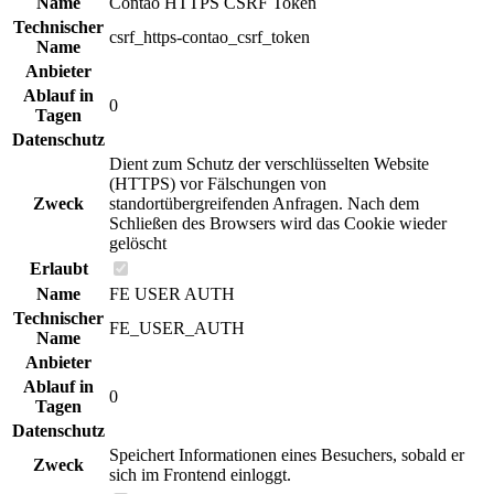
Name
Contao HTTPS CSRF Token
Technischer
csrf_https-contao_csrf_token
Name
Anbieter
Ablauf in
0
Tagen
Datenschutz
Dient zum Schutz der verschlüsselten Website
(HTTPS) vor Fälschungen von
Zweck
standortübergreifenden Anfragen. Nach dem
Schließen des Browsers wird das Cookie wieder
gelöscht
Erlaubt
Name
FE USER AUTH
Technischer
FE_USER_AUTH
Name
Anbieter
Ablauf in
0
Tagen
Datenschutz
Speichert Informationen eines Besuchers, sobald er
Zweck
sich im Frontend einloggt.