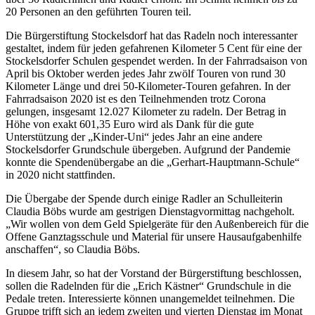
20 Personen an den geführten Touren teil.
Die Bürgerstiftung Stockelsdorf hat das Radeln noch interessanter
gestaltet, indem für jeden gefahrenen Kilometer 5 Cent für eine der
Stockelsdorfer Schulen gespendet werden. In der Fahrradsaison von
April bis Oktober werden jedes Jahr zwölf Touren von rund 30
Kilometer Länge und drei 50-Kilometer-Touren gefahren. In der
Fahrradsaison 2020 ist es den Teilnehmenden trotz Corona
gelungen, insgesamt 12.027 Kilometer zu radeln. Der Betrag in
Höhe von exakt 601,35 Euro wird als Dank für die gute
Unterstützung der „Kinder-Uni“ jedes Jahr an eine andere
Stockelsdorfer Grundschule übergeben. Aufgrund der Pandemie
konnte die Spendenübergabe an die „Gerhart-Hauptmann-Schule“
in 2020 nicht stattfinden.
Die Übergabe der Spende durch einige Radler an Schulleiterin
Claudia Böbs wurde am gestrigen Dienstagvormittag nachgeholt.
„Wir wollen von dem Geld Spielgeräte für den Außenbereich für die
Offene Ganztagsschule und Material für unsere Hausaufgabenhilfe
anschaffen“, so Claudia Böbs.
In diesem Jahr, so hat der Vorstand der Bürgerstiftung beschlossen,
sollen die Radelnden für die „Erich Kästner“ Grundschule in die
Pedale treten. Interessierte können unangemeldet teilnehmen. Die
Gruppe trifft sich an jedem zweiten und vierten Dienstag im Monat