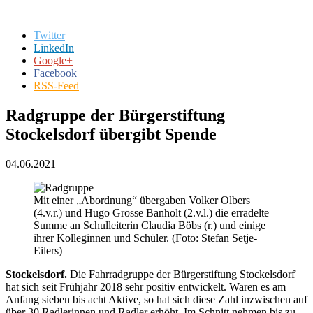
Twitter
LinkedIn
Google+
Facebook
RSS-Feed
Radgruppe der Bürgerstiftung
Stockelsdorf übergibt Spende
04.06.2021
Mit einer „Abordnung“ übergaben Volker Olbers
(4.v.r.) und Hugo Grosse Banholt (2.v.l.) die erradelte
Summe an Schulleiterin Claudia Böbs (r.) und einige
ihrer Kolleginnen und Schüler. (Foto: Stefan Setje-
Eilers)
Stockelsdorf.
Die Fahrradgruppe der Bürgerstiftung Stockelsdorf
hat sich seit Frühjahr 2018 sehr positiv entwickelt. Waren es am
Anfang sieben bis acht Aktive, so hat sich diese Zahl inzwischen auf
über 30 Radlerinnen und Radler erhöht. Im Schnitt nehmen bis zu