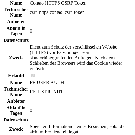
Name
Contao HTTPS CSRF Token
Technischer
csrf_https-contao_csrf_token
Name
Anbieter
Ablauf in
0
Tagen
Datenschutz
Dient zum Schutz der verschlüsselten Website
(HTTPS) vor Fälschungen von
Zweck
standortübergreifenden Anfragen. Nach dem
Schließen des Browsers wird das Cookie wieder
gelöscht
Erlaubt
Name
FE USER AUTH
Technischer
FE_USER_AUTH
Name
Anbieter
Ablauf in
0
Tagen
Datenschutz
Speichert Informationen eines Besuchers, sobald er
Zweck
sich im Frontend einloggt.