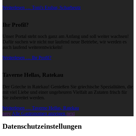
Weiterlesen … Toni's Essbar, Scharbeutz
Ihr Profil?
Unser Portal steht noch ganz am Anfang und soll weiter wachsen!
Dafür suchen wir nicht nur laufend neue Betriebe, wir werden es
auch laufend weiterentwickeln!
Weiterlesen … Ihr Profil?
Taverne Hellas, Ratekau
Der Grieche in Ratekau! Genießen Sie griechische Spezialitäten, die
mit viel Liebe und einer ungeheuren Vielfalt an Zutaten frisch für
Sie zubereitet werden.
Weiterlesen … Taverne Hellas, Ratekau
prev
Alle Gastronomen anzeigen
next
Datenschutzeinstellungen