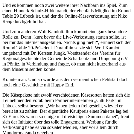
Und es kommen noch zwei weitere ihrer Nachbarn ins Spiel. Zum
einen Hinnerk Schulz-Hildebrandt, der ebenfalls Mitglied im Round
Table 29 Lübeck ist, und der die Online-Käseverkostung mit Niko
Raap durchgeführt hat.
Und zum anderen Wolf Kamlott. Ihm kommt eine ganz besondere
Rolle zu. Denn „kurz bevor die Live-Verkostung starten sollte, ist
bei mir das Internet ausgefallen. Nichts ging mehr“, erinnert sich der
Round Table 29-Präsident. Daraufhin setzte sich Wolf Kamlott
umgehend mit Dr. Kersten Jungk, Vorsitzender des Vereins für
Regionalgeschichte der Gemeinde Scharbeutz und Umgebung e.V.
in Pönitz, in Verbindung und fragte, ob man nicht kurzerhand aus
dem Museum senden könne.
Konnte man. Und so wurde aus dem vermeintlichen Fehlstart doch
noch eine Geschichte mit Happy End.
Die Käsepakete mit zwölf verschiedenen Käsesorten hatten sich die
Teilnehmenden vorab beim Partnerunternehmen „Citti-Park“ in
Lübeck selbst besorgt. „Wir haben jedem frei gestellt, wieviel er
bereit ist zu zahlen. Der eigentliche Kaufpreis eines Paketes lag bei
35 Euro. Es waren so einige mit dreistelligen Summen dabei“, freut
sich der Initiator über das tolle Engagement. Werbung für die
Verkostung habe es via sozialer Medien, aber vor allem durch
Mundpropaganda gegeben.