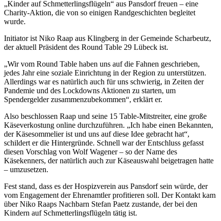
„Kinder auf Schmetterlingsflügeln“ aus Pansdorf freuen – eine
Charity-Aktion, die von so einigen Randgeschichten begleitet
wurde.
Initiator ist Niko Raap aus Klingberg in der Gemeinde Scharbeutz,
der aktuell Präsident des Round Table 29 Lübeck ist.
„Wir vom Round Table haben uns auf die Fahnen geschrieben,
jedes Jahr eine soziale Einrichtung in der Region zu unterstützen.
Allerdings war es natürlich auch für uns schwierig, in Zeiten der
Pandemie und des Lockdowns Aktionen zu starten, um
Spendergelder zusammenzubekommen“, erklärt er.
Also beschlossen Raap und seine 15 Table-Mitstreiter, eine große
Käseverkostung online durchzuführen. „Ich habe einen Bekannten,
der Käsesommelier ist und uns auf diese Idee gebracht hat“,
schildert er die Hintergründe. Schnell war der Entschluss gefasst
diesen Vorschlag von Wolf Wagener – so der Name des
Käsekenners, der natürlich auch zur Käseauswahl beigetragen hatte
– umzusetzen.
Fest stand, dass es der Hospizverein aus Pansdorf sein würde, der
vom Engagement der Ehrenamtler profitieren soll. Der Kontakt kam
über Niko Raaps Nachbarn Stefan Paetz zustande, der bei den
Kindern auf Schmetterlingsflügeln tätig ist.