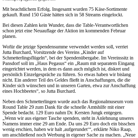
Mit beachtlichem Erfolg. Insgesamt wurden 75 Käse-Sortimente
gekauft. Rund 150 Gäste hätten sich in 58 Streams eingelockt.
Bei diesen Zahlen kein Wunder, dass die Table-Verantwortlichen
schon jetzt eine Neuauflage der Aktion im kommenden Februar
planen.
Wofür die jetzige Spendensumme verwendet werden soll, verriet
Jutta Burchard, Vorsitzende des Vereins „Kinder auf
Schmetterlingsflügeln“, bei der Spendenübergabe. Im Vereinssitz in
Pansdorf soll im „Haus Pegasus“ ein „Raum mit separatem Eingang
eingerichtet werden, in dem es dann auch möglich ist, diskret und
persönlich Einzelgespräche zu führen. So etwas haben wir bislang
nicht. Ein anderer Teil des Geldes fließt in Anschaffungen, die die
Kinder sich wünschen und in unseren Garten, etwa zur Anschaffung
eines Hochbeetes“, so Jutta Burchard.
Neben den Schmetterlingen wurde auch das Regionalmuseum vom
Round Table 29 zum Dank für die schnelle Amtshilfe mit einer
Spende bedacht. 129 Euro nahm Dr. Kersten Jungk entgegen.
„Wenn wir aus eigener Tasche spenden, steht in Anlehnung unseres
Namens immer eine 29 am Ende. Da uns 29 Euro doch ein bisschen
wenig erschien, haben wir halt ,aufgerundet‘“, erklärte Niko Raap,
um anschließend noch Werbung in eigener Sache zu machen. „Neue