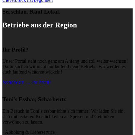
Cleverbrück hat begonnen
Sei schlau. Kauf Lokal.
Betriebe aus der Region
Ihr Profil?
Unser Portal steht noch ganz am Anfang und soll weiter wachsen!
Dafür suchen wir nicht nur laufend neue Betriebe, wir werden es
auch laufend weiterentwickeln!
Weiterlesen … Ihr Profil?
Toni's Essbar, Scharbeutz
Ein Besuch in Toni´s essbar lohnt sich immer! Wir laden Sie ein,
sich mit leckeren Köstlichkeiten an Speisen und Getränken
verwöhnen zu lassen.
- Abholung & Lieferservice -