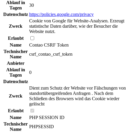
Ablauf in
30
Tagen
Datenschutz
https://policies.google.com/privacy
Cookie von Google für Website-Analysen. Erzeugt
Zweck
statistische Daten darüber, wie der Besucher die
Website nutzt.
Erlaubt
Name
Contao CSRF Token
Technischer
csrf_contao_csrf_token
Name
Anbieter
Ablauf in
0
Tagen
Datenschutz
Dient zum Schutz der Website vor Fälschungen von
standortübergreifenden Anfragen . Nach dem
Zweck
Schließen des Browsers wird das Cookie wieder
gelöscht
Erlaubt
Name
PHP SESSION ID
Technischer
PHPSESSID
Name