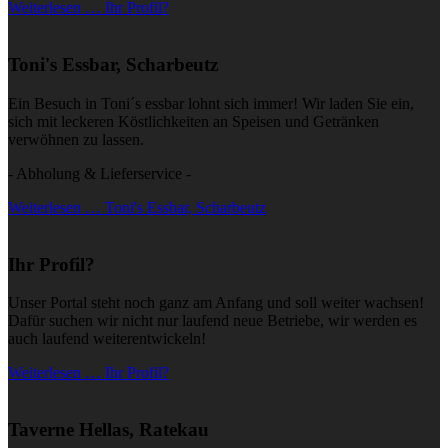
Weiterlesen … Ihr Profil?
Toni's Essbar, Scharbeutz
Ein Besuch in Toni´s essbar lohnt sich immer! Wir laden Sie ein,
sich mit leckeren Köstlichkeiten an Speisen und Getränken
verwöhnen zu lassen.
- Abholung & Lieferservice -
Weiterlesen … Toni's Essbar, Scharbeutz
Ihr Profil?
Unser Portal steht noch ganz am Anfang und soll weiter wachsen!
Dafür suchen wir nicht nur laufend neue Betriebe, wir werden es
auch laufend weiterentwickeln!
Weiterlesen … Ihr Profil?
Taverne Hellas, Ratekau