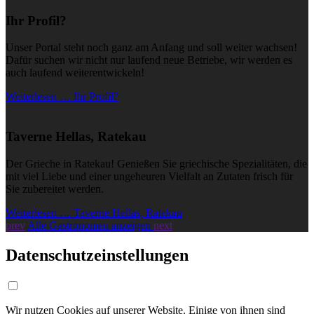
Ihr Profil?
Unser Portal steht noch ganz am Anfang und soll weiter wachsen!
Dafür suchen wir nicht nur laufend neue Betriebe, wir werden es
auch laufend weiterentwickeln!
Weiterlesen … Ihr Profil?
Taverne Hellas, Ratekau
Der Grieche in Ratekau! Genießen Sie griechische Spezialitäten, die
mit viel Liebe und einer ungeheuren Vielfalt an Zutaten frisch für
Sie zubereitet werden.
Weiterlesen … Taverne Hellas, Ratekau
prev
Alle Gastronomen anzeigen
next
Datenschutzeinstellungen
Wir nutzen Cookies auf unserer Website. Einige von ihnen sind