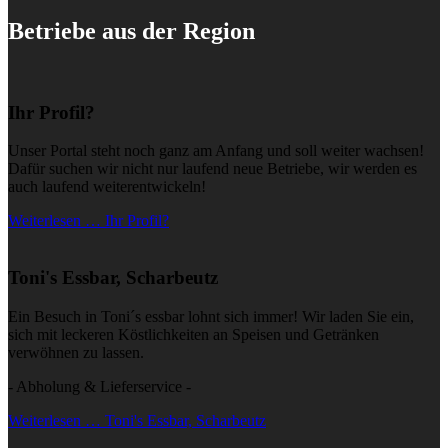
Betriebe aus der Region
Ihr Profil?
Unser Portal steht noch ganz am Anfang und soll weiter wachsen!
Dafür suchen wir nicht nur laufend neue Betriebe, wir werden es
auch laufend weiterentwickeln!
Weiterlesen … Ihr Profil?
Toni's Essbar, Scharbeutz
Ein Besuch in Toni´s essbar lohnt sich immer! Wir laden Sie ein,
sich mit leckeren Köstlichkeiten an Speisen und Getränken
verwöhnen zu lassen.
- Abholung & Lieferservice -
Weiterlesen … Toni's Essbar, Scharbeutz