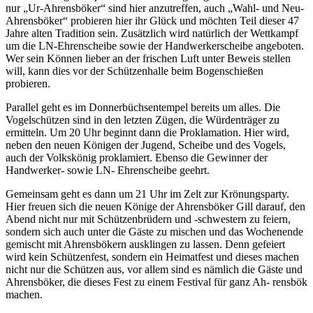
nur „Ur-Ahrensböker“ sind hier anzutreffen, auch „Wahl- und Neu-
Ahrensböker“ probieren hier ihr Glück und möchten Teil dieser 47
Jahre alten Tradition sein. Zusätzlich wird natürlich der Wettkampf
um die LN-Ehrenscheibe sowie der Handwerkerscheibe angeboten.
Wer sein Können lieber an der frischen Luft unter Beweis stellen
will, kann dies vor der Schützenhalle beim Bogenschießen
probieren.
Parallel geht es im Donnerbüchsentempel bereits um alles. Die
Vogelschützen sind in den letzten Zügen, die Würdenträger zu
ermitteln. Um 20 Uhr beginnt dann die Proklamation. Hier wird,
neben den neuen Königen der Jugend, Scheibe und des Vogels,
auch der Volkskönig proklamiert. Ebenso die Gewinner der
Handwerker- sowie LN- Ehrenscheibe geehrt.
Gemeinsam geht es dann um 21 Uhr im Zelt zur Krönungsparty.
Hier freuen sich die neuen Könige der Ahrensböker Gill darauf, den
Abend nicht nur mit Schützenbrüdern und -schwestern zu feiern,
sondern sich auch unter die Gäste zu mischen und das Wochenende
gemischt mit Ahrensbökern ausklingen zu lassen. Denn gefeiert
wird kein Schützenfest, sondern ein Heimatfest und dieses machen
nicht nur die Schützen aus, vor allem sind es nämlich die Gäste und
Ahrensböker, die dieses Fest zu einem Festival für ganz Ah- rensbök
machen.