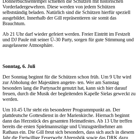
Donnerbüch­s­en­tempel schießen die Schützen mit historischen
Vorderladergewehren. Diese werden von jedem Schützen
selbstständig beladen. Natürlich sind die Schützen hierfür speziell
ausgebildet. Innerhalb der Gill repräsentieren sie somit das
Brauchtum.
Ab 21 Uhr darf wieder gefeiert werden. Freier Eintritt im Festzelt
und DJ Paule mit seiner Ü-30 Party, sorgen für gute Stimmung und
ausgelassene Atmosphäre.
Sonntag, 6. Juli
Der Sonntag beginnt für die Schützen schon früh. Um 9 Uhr wird
zur Abholung der Majestäten angetre- ten. Wer am Samstag
besonders lang die Partynacht genutzt hat, kann sich hier darauf
freuen, durch die Musik der begleitenden Kapelle Sielas geweckt zu
werden.
Um 10.45 Uhr steht ein besonderer Programmpunkt an. Der
plattdeutsche Gottesdienst in der Marienkirche. Hiernach beginnt
dann das Herzstück des gesamten Heimatfestes. Ab 13 Uhr treffen
bereits die ersten Spielmannszüge und Umzugs­teilnehmer am
Rathaus ein. Die Gill freut sich besonders, dass sich auch in diesem
Jahr die Freiwillige Feuerwehr Ahrensbök sowie das DRK dazu