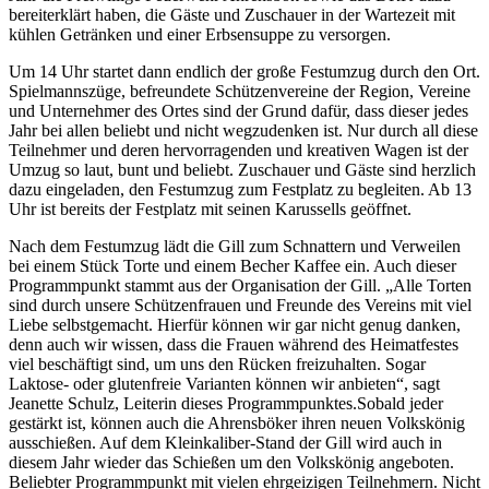
bereiterklärt haben, die Gäste und Zuschauer in der Wartezeit mit
kühlen Getränken und einer Erbsensuppe zu versorgen.
Um 14 Uhr startet dann endlich der große Festumzug durch den Ort.
Spielmannszüge, befreundete Schützenvereine der Region, Vereine
und Unternehmer des Ortes sind der Grund dafür, dass dieser jedes
Jahr bei allen beliebt und nicht wegzudenken ist. Nur durch all diese
Teilnehmer und deren hervorragenden und kreativen Wagen ist der
Umzug so laut, bunt und beliebt. Zuschauer und Gäste sind herzlich
dazu eingeladen, den Festumzug zum Festplatz zu begleiten. Ab 13
Uhr ist bereits der Festplatz mit seinen Karussells geöffnet.
Nach dem Festumzug lädt die Gill zum Schnattern und Verweilen
bei einem Stück Torte und einem Becher Kaffee ein. Auch dieser
Programmpunkt stammt aus der Organisation der Gill. „Alle Torten
sind durch unsere Schützenfrauen und Freunde des Vereins mit viel
Liebe selbstgemacht. Hierfür können wir gar nicht genug danken,
denn auch wir wissen, dass die Frauen während des Heimatfestes
viel beschäftigt sind, um uns den Rücken freizuhalten. Sogar
Laktose- oder glutenfreie Varianten können wir anbieten“, sagt
Jeanette Schulz, Leiterin dieses Programmpunktes.Sobald jeder
gestärkt ist, können auch die Ahrensböker ihren neuen Volkskönig
ausschießen. Auf dem Kleinkaliber-Stand der Gill wird auch in
diesem Jahr wieder das Schießen um den Volkskönig angeboten.
Beliebter Programmpunkt mit vielen ehrgeizigen Teilnehmern. Nicht