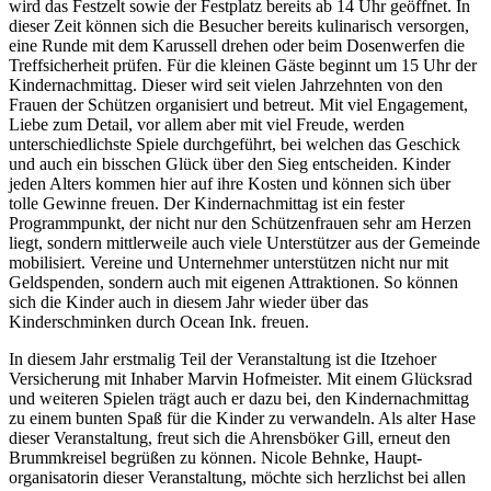
wird das Festzelt sowie der Festplatz bereits ab 14 Uhr geöffnet. In
dieser Zeit können sich die Besucher bereits kulinarisch versorgen,
eine Runde mit dem Karussell drehen oder beim Dosenwerfen die
Treffsicherheit prüfen. Für die kleinen Gäste beginnt um 15 Uhr der
Kindernachmittag. Dieser wird seit vielen Jahrzehnten von den
Frauen der Schützen organisiert und betreut. Mit viel Engagement,
Liebe zum Detail, vor allem aber mit viel Freude, werden
unterschiedlichste Spiele durchgeführt, bei welchen das Geschick
und auch ein bisschen Glück über den Sieg entscheiden. Kinder
jeden Alters kommen hier auf ihre Kosten und können sich über
tolle Gewinne freuen. Der Kindernachmittag ist ein fester
Programmpunkt, der nicht nur den Schützenfrauen sehr am Herzen
liegt, sondern mittlerweile auch viele Unterstützer aus der Gemeinde
mobilisiert. Vereine und Unternehmer unterstützen nicht nur mit
Geldspenden, sondern auch mit eigenen Attraktionen. So können
sich die Kinder auch in diesem Jahr wieder über das
Kinderschminken durch Ocean Ink. freuen.
In diesem Jahr erstmalig Teil der Veranstaltung ist die Itzehoer
Versicherung mit Inhaber Marvin Hofmeister. Mit einem Glücksrad
und weiteren Spielen trägt auch er dazu bei, den Kindernachmittag
zu einem bunten Spaß für die Kinder zu verwandeln. Als alter Hase
dieser Veranstaltung, freut sich die Ahrensböker Gill, erneut den
Brummkreisel begrüßen zu können. Nicole Behnke, Haupt­
organisatorin dieser Veranstaltung, möchte sich herzlichst bei allen