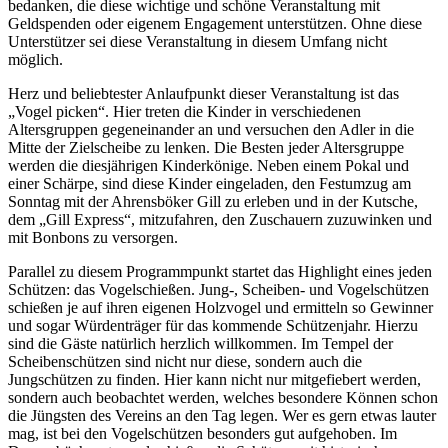
bedanken, die diese wichtige und schöne Veranstaltung mit
Geldspenden oder eigenem Engagement unterstützen. Ohne diese
Unterstützer sei diese Veranstaltung in diesem Umfang nicht
möglich.
Herz und beliebtester Anlaufpunkt dieser Veranstaltung ist das
„Vogel picken“. Hier treten die Kinder in verschiedenen
Altersgruppen gegeneinander an und versuchen den Adler in die
Mitte der Zielscheibe zu lenken. Die Besten jeder Altersgruppe
werden die diesjährigen Kinderkönige. Neben einem Pokal und
einer Schärpe, sind diese Kinder eingeladen, den Festumzug am
Sonntag mit der Ahrensböker Gill zu erleben und in der Kutsche,
dem „Gill Express“, mitzufahren, den Zuschauern zuzuwinken und
mit Bonbons zu versorgen.
Parallel zu diesem Programmpunkt startet das Highlight eines jeden
Schützen: das Vogelschießen. Jung-, Scheiben- und Vogelschützen
schießen je auf ihren eigenen Holzvogel und ermitteln so Gewinner
und sogar Würdenträger für das kommende Schützenjahr. Hierzu
sind die Gäste natürlich herzlich willkommen. Im Tempel der
Scheibenschützen sind nicht nur diese, sondern auch die
Jungschützen zu finden. Hier kann nicht nur mitgefiebert werden,
sondern auch beobachtet werden, welches besondere Können schon
die Jüngsten des Vereins an den Tag legen. Wer es gern etwas lauter
mag, ist bei den Vogelschützen besonders gut aufgehoben. Im