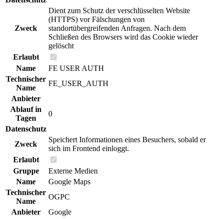
Dient zum Schutz der verschlüsselten Website
(HTTPS) vor Fälschungen von
Zweck
standortübergreifenden Anfragen. Nach dem
Schließen des Browsers wird das Cookie wieder
gelöscht
Erlaubt
Name
FE USER AUTH
Technischer
FE_USER_AUTH
Name
Anbieter
Ablauf in
0
Tagen
Datenschutz
Speichert Informationen eines Besuchers, sobald er
Zweck
sich im Frontend einloggt.
Erlaubt
Gruppe
Externe Medien
Name
Google Maps
Technischer
OGPC
Name
Anbieter
Google