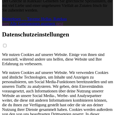
Der Grieche in Ratekau! Genießen Sie griechische Spezialitäten, die
mit viel Liebe und einer ungeheuren Vielfalt an Zutaten frisch für
Sie zubereitet werden.
Weiterlesen … Taverne Hellas, Ratekau
prev
Alle Gastronomen anzeigen
next
Datenschutzeinstellungen
Wir nutzen Cookies auf unserer Website. Einige von ihnen sind
essenziell, während andere uns helfen, diese Website und Ihre
Erfahrung zu verbessern.
Wir nutzen Cookies auf unserer Website. Wir verwenden Cookies
und ähnliche Technologien, um Inhalte und Anzeigen zu
personalisieren, um Social Media-Funktionen bereitzustellen und um
unseren Traffic zu analysieren. Wir geben, dein Einverständnis
vorausgesetzt, auch Informationen über deine Nutzung unserer
Website an unsere Social Media-, Werbe- und Analysepartner
weiter, die diese mit anderen Informationen kombinieren können,
die du ihnen zur Verfügung gestellt hast oder die sie aus deiner
Nutzung ihrer Dienste gesammelt haben. Cookies werden außerdem
von den von uns beauftragten Drittparteien gesetzt. In dieser