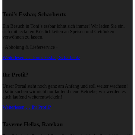
Toni's Essbar, Scharbeutz
Ein Besuch in Toni´s essbar lohnt sich immer! Wir laden Sie ein,
sich mit leckeren Köstlichkeiten an Speisen und Getränken
verwöhnen zu lassen.
- Abholung & Lieferservice -
Weiterlesen … Toni's Essbar, Scharbeutz
Ihr Profil?
Unser Portal steht noch ganz am Anfang und soll weiter wachsen!
Dafür suchen wir nicht nur laufend neue Betriebe, wir werden es
auch laufend weiterentwickeln!
Weiterlesen … Ihr Profil?
Taverne Hellas, Ratekau