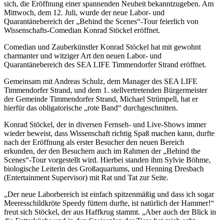
sich, die Eröffnung einer spannenden Neuheit bekanntzugeben. Am
Mittwoch, dem 12. Juli, wurde der neue Labor- und
Quarantänebereich der „Behind the Scenes“-Tour feierlich von
Wissenschafts-Comedian Konrad Stöckel eröffnet.
Comedian und Zauberkünstler Konrad Stöckel hat mit gewohnt
charmanter und witziger Art den neuen Labor- und
Quarantänebereich des SEA LIFE Timmendorfer Strand eröffnet.
Gemeinsam mit Andreas Schulz, dem Manager des SEA LIFE
Timmendorfer Strand, und dem 1. stellvertretenden Bürgermeister
der Gemeinde Timmendorfer Strand, Michael Strümpell, hat er
hierfür das obligatorische „rote Band“ durchgeschnitten.
Konrad Stöckel, der in diversen Fernseh- und Live-Shows immer
wieder beweist, dass Wissenschaft richtig Spaß machen kann, durfte
nach der Eröffnung als erster Besucher den neuen Bereich
erkunden, der den Besuchern auch im Rahmen der „Behind the
Scenes“-Tour vorgestellt wird. Hierbei standen ihm Sylvie Böhme,
biologische Leiterin des Großaquariums, und Henning Dresbach
(Entertainment Supervisor) mit Rat und Tat zur Seite.
„Der neue Laborbereich ist einfach spitzenmäßig und dass ich sogar
Meeresschildkröte Speedy füttern durfte, ist natürlich der Hammer!“
freut sich Stöckel, der aus Haffkrug stammt. „Aber auch der Blick in