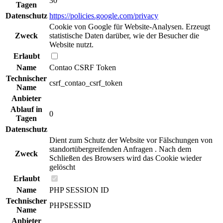
30
Tagen
Datenschutz
https://policies.google.com/privacy
Cookie von Google für Website-Analysen. Erzeugt
Zweck
statistische Daten darüber, wie der Besucher die
Website nutzt.
Erlaubt
Name
Contao CSRF Token
Technischer
csrf_contao_csrf_token
Name
Anbieter
Ablauf in
0
Tagen
Datenschutz
Dient zum Schutz der Website vor Fälschungen von
standortübergreifenden Anfragen . Nach dem
Zweck
Schließen des Browsers wird das Cookie wieder
gelöscht
Erlaubt
Name
PHP SESSION ID
Technischer
PHPSESSID
Name
Anbieter