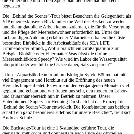
die Futterküche und in den Speiseplan der Tiere hat mich echt
begeistert.“
Die „Behind the Scenes“-Tour bietet Besuchern die Gelegenheit, als
VIP einen exklusiven Blick hinter die Welt der Becken zu werfen
und die unglaubliche Arbeit kennenzulernen, die für die Versorgung
und die Pflege der Meeresbewohner erforderlich ist. Unter der
fachkundigen Anleitung erfahrener Mitarbeiter erhalten die Gäste
besondere Einblicke in die Arbeitsabläufe des SEA LIFE
Timmendorfer Strand. „Wofür braucht ein Großaquarium zum
Beispiel Biobälle oder Filtermatte? Was frisst die Grüne
Meeresschildkröte Speedy? Wie wird im Labor die Wasserqualität
überprüft oder wie hilft die Ostsee dabei, Salz zu sparen?“
„Unser Aquaristik-Team rund um Biologin Sylvie Böhme hat mit
viel Engagement und Herzblut auf die Eröffnung des neuen
Bereichs hingearbeitet. Es wurde in den vergangenen Monaten viel
geplant und gebaut und wir freuen uns sehr, den modernen Labor-
und Quarantänebereich nun in Betrieb zu nehmen. Unser
Entertainment Supervisor Henning Dresbach hat das Konzept der
,Behind the Scenes‘-Tour entwickelt. Die Kombination aus beidem
schafft ein ganz besonderes Erlebnis für unsere Besucher“, freut sich
Andreas Schulz.
Die Backstage-Tour ist eine 1,5-stündige geführte Tour, die
dienstags, mittwochs und donnerstags nach Ende der offiziellen