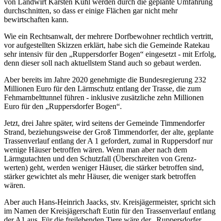
von Landwirt Karsten Kühl werden durch die geplante Umfahrung
durchschnitten, so dass er einige Flächen gar nicht mehr
bewirtschaften kann.
Wie ein Rechtsanwalt, der mehrere Dorfbewohner rechtlich vertritt,
vor aufgestellten Skizzen erklärt, habe sich die Gemeinde Ratekau
sehr intensiv für den „Ruppersdorfer Bogen“ eingesetzt - mit Erfolg,
denn dieser soll nach aktuellstem Stand auch so gebaut werden.
Aber bereits im Jahre 2020 genehmigte die Bundesregierung 232
Millionen Euro für den Lärmschutz entlang der Trasse, die zum
Fehmarnbelttunnel führen - inklusive zusätzliche zehn Millionen
Euro für den „Ruppersdorfer Bogen“.
Jetzt, drei Jahre später, wird seitens der Gemeinde Timmendorfer
Strand, beziehungsweise der Groß Timmendorfer, der alte, geplante
Trassenverlauf entlang der A 1 gefordert, zumal in Ruppersdorf nur
wenige Häuser betroffen wären. Wenn man aber nach dem
Lärmgutachten und den Schutzfall (Überschreiten von Grenz­
werten) geht, werden weniger Häuser, die stärker betroffen sind,
stärker gewichtet als mehr Häuser, die weniger stark betroffen
wären.
Aber auch Hans-Heinrich Jaacks, stv. Kreisjägermeister, spricht sich
im Namen der Kreisjägerschaft Eutin für den Trassenverlauf entlang
der A1 aus. Für die freilebenden Tiere wäre der „Ruppersdorfer