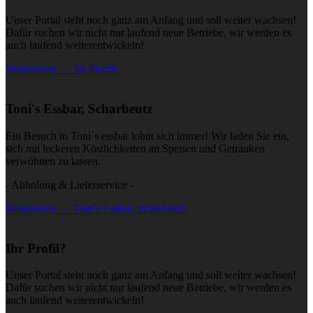
Unser Portal steht noch ganz am Anfang und soll weiter wachsen!
Dafür suchen wir nicht nur laufend neue Betriebe, wir werden es
auch laufend weiterentwickeln!
Weiterlesen … Ihr Profil?
Toni's Essbar, Scharbeutz
Ein Besuch in Toni´s essbar lohnt sich immer! Wir laden Sie ein,
sich mit leckeren Köstlichkeiten an Speisen und Getränken
verwöhnen zu lassen.
- Abholung & Lieferservice -
Weiterlesen … Toni's Essbar, Scharbeutz
Ihr Profil?
Unser Portal steht noch ganz am Anfang und soll weiter wachsen!
Dafür suchen wir nicht nur laufend neue Betriebe, wir werden es
auch laufend weiterentwickeln!