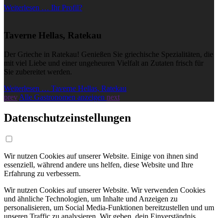
Weiterlesen … Ihr Profil?
Taverne Hellas, Ratekau
Der Grieche in Ratekau! Genießen Sie griechische Spezialitäten, die
mit viel Liebe und einer ungeheuren Vielfalt an Zutaten frisch für
Sie zubereitet werden.
Weiterlesen … Taverne Hellas, Ratekau
prev
Alle Gastronomen anzeigen
next
Datenschutzeinstellungen
Wir nutzen Cookies auf unserer Website. Einige von ihnen sind
essenziell, während andere uns helfen, diese Website und Ihre
Erfahrung zu verbessern.
Wir nutzen Cookies auf unserer Website. Wir verwenden Cookies
und ähnliche Technologien, um Inhalte und Anzeigen zu
personalisieren, um Social Media-Funktionen bereitzustellen und um
unseren Traffic zu analysieren. Wir geben, dein Einverständnis