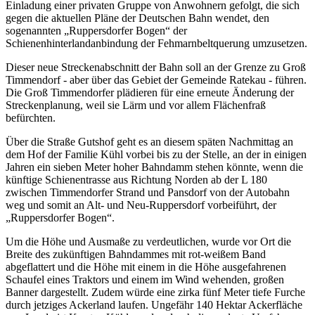
Einladung einer privaten Gruppe von Anwohnern gefolgt, die sich
gegen die aktuellen Pläne der Deutschen Bahn wendet, den
sogenannten „Ruppersdorfer Bogen“ der
Schienenhinterlandanbindung der Fehmarnbeltquerung umzusetzen.
Dieser neue Streckenabschnitt der Bahn soll an der Grenze zu Groß
Timmendorf - aber über das Gebiet der Gemeinde Ratekau - führen.
Die Groß Timmendorfer plädieren für eine erneute Änderung der
Streckenplanung, weil sie Lärm und vor allem Flächenfraß
befürchten.
Über die Straße Gutshof geht es an diesem späten Nachmittag an
dem Hof der Familie Kühl vorbei bis zu der Stelle, an der in einigen
Jahren ein sieben Meter hoher Bahndamm stehen könnte, wenn die
künftige Schienentrasse aus Richtung Norden ab der L 180
zwischen Timmendorfer Strand und Pansdorf von der Autobahn
weg und somit an Alt- und Neu-Ruppersdorf vorbeiführt, der
„Ruppersdorfer Bogen“.
Um die Höhe und Ausmaße zu verdeutlichen, wurde vor Ort die
Breite des zukünftigen Bahndammes mit rot-weißem Band
abgeflattert und die Höhe mit einem in die Höhe ausgefahrenen
Schaufel eines Traktors und einem im Wind wehenden, großen
Banner dargestellt. Zudem würde eine zirka fünf Meter tiefe Furche
durch jetziges Ackerland laufen. Ungefähr 140 Hektar Ackerfläche