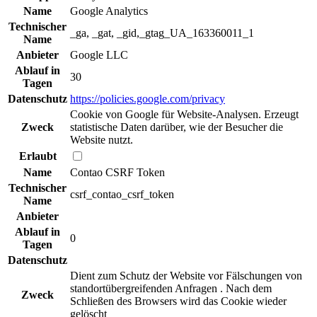
Name
Google Analytics
Technischer
_ga, _gat, _gid,_gtag_UA_163360011_1
Name
Anbieter
Google LLC
Ablauf in
30
Tagen
Datenschutz
https://policies.google.com/privacy
Cookie von Google für Website-Analysen. Erzeugt
Zweck
statistische Daten darüber, wie der Besucher die
Website nutzt.
Erlaubt
Name
Contao CSRF Token
Technischer
csrf_contao_csrf_token
Name
Anbieter
Ablauf in
0
Tagen
Datenschutz
Dient zum Schutz der Website vor Fälschungen von
standortübergreifenden Anfragen . Nach dem
Zweck
Schließen des Browsers wird das Cookie wieder
gelöscht