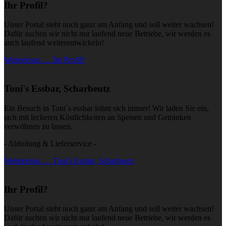
Ihr Profil?
Unser Portal steht noch ganz am Anfang und soll weiter wachsen!
Dafür suchen wir nicht nur laufend neue Betriebe, wir werden es
auch laufend weiterentwickeln!
Weiterlesen … Ihr Profil?
Toni's Essbar, Scharbeutz
Ein Besuch in Toni´s essbar lohnt sich immer! Wir laden Sie ein,
sich mit leckeren Köstlichkeiten an Speisen und Getränken
verwöhnen zu lassen.
- Abholung & Lieferservice -
Weiterlesen … Toni's Essbar, Scharbeutz
Ihr Profil?
Unser Portal steht noch ganz am Anfang und soll weiter wachsen!
Dafür suchen wir nicht nur laufend neue Betriebe, wir werden es