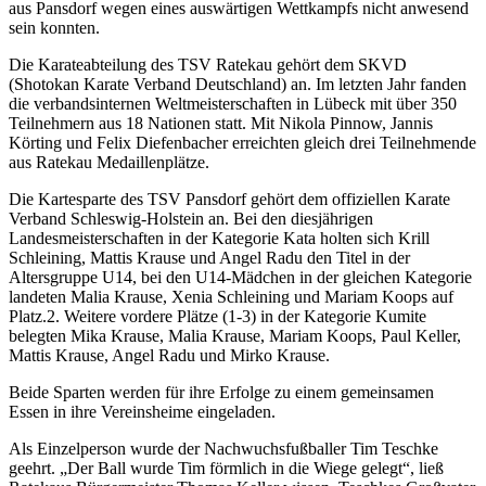
aus Pansdorf wegen eines auswärtigen Wettkampfs nicht anwesend
sein konnten.
Die Karateabteilung des TSV Ratekau gehört dem SKVD
(Shotokan Karate Verband Deutschland) an. Im letzten Jahr fanden
die verbands­internen Weltmeisterschaften in Lübeck mit über 350
Teilnehmern aus 18 Nationen statt. Mit Nikola Pinnow, Jannis
Körting und Felix Diefenbacher erreichten gleich drei Teilnehmende
aus Ratekau Medaillenplätze.
Die Kartesparte des TSV Pansdorf gehört dem offiziellen Karate
Verband Schleswig-Holstein an. Bei den diesjährigen
Landesmeisterschaften in der Kategorie Kata holten sich Krill
Schleining, Mattis Krause und Angel Radu den Titel in der
Altersgruppe U14, bei den U14-Mädchen in der gleichen Kategorie
landeten Malia Krause, Xenia Schleining und Mariam Koops auf
Platz.2. Weitere vordere Plätze (1-3) in der Kategorie Kumite
belegten Mika Krause, Malia Krause, Mariam Koops, Paul Keller,
Mattis Krause, Angel Radu und Mirko Krause.
Beide Sparten werden für ihre Erfolge zu einem gemeinsamen
Essen in ihre Vereinsheime eingeladen.
Als Einzelperson wurde der Nachwuchsfußballer Tim Teschke
geehrt. „Der Ball wurde Tim förmlich in die Wiege gelegt“, ließ