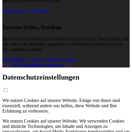
auch laufend weiterentwickeln!
Weiterlesen … Ihr Profil?
Taverne Hellas, Ratekau
Der Grieche in Ratekau! Genießen Sie griechische Spezialitäten, die
mit viel Liebe und einer ungeheuren Vielfalt an Zutaten frisch für
Sie zubereitet werden.
Weiterlesen … Taverne Hellas, Ratekau
prev
Alle Gastronomen anzeigen
next
Datenschutzeinstellungen
Wir nutzen Cookies auf unserer Website. Einige von ihnen sind
essenziell, während andere uns helfen, diese Website und Ihre
Erfahrung zu verbessern.
Wir nutzen Cookies auf unserer Website. Wir verwenden Cookies
und ähnliche Technologien, um Inhalte und Anzeigen zu
personalisieren, um Social Media-Funktionen bereitzustellen und um