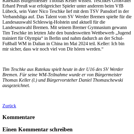
Ratekaus Bürgermeister Thomas Keller wissen. Teschkes Großvater
Erhard Preuß war erfolgreicher Spieler unter anderem beim VfB
Lübeck, sein Vater Nico Teschke lief mit dem TSV Pansdorf in der
Verbandsliga auf. Das Talent vom SV Werder Bremen spielte für die
Landesauswahl Schleswig-Holstein und aktuell für die
Landesauswahl Bremen. Mit seinem Bremer Gymnasium gewann
Tim Teschke im letzten Jahr den bundesweiten Wettbewerb „Jugend
trainiert für Olympia“ in Berlin und nahm dadurch an der Schul-
Fußball WM in Dalian in China im Mai 2024 teil. Keller: Ich bin
mir sicher, dass wir noch viel von Dir hören werden.“
Tim Teschke aus Ratekau spielt heute in der U16 des SV Werder
Bremen. Für seine WM-Teilnahme wurde er von Bürgermeister
Thomas Keller (l.) und Bürgervorsteher Daniel Thomaschewski
ausgezeichnet.
Zurück
Kommentare
Einen Kommentar schreiben