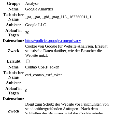
Gruppe
Analyse
Name
Google Analytics
Technischer
_ga, _gat, _gid,_gtag_UA_163360011_1
Name
Anbieter
Google LLC
Ablauf in
30
Tagen
Datenschutz
https://policies.google.com/privacy
Cookie von Google für Website-Analysen. Erzeugt
Zweck
statistische Daten darüber, wie der Besucher die
Website nutzt.
Erlaubt
Name
Contao CSRF Token
Technischer
csrf_contao_csrf_token
Name
Anbieter
Ablauf in
0
Tagen
Datenschutz
Dient zum Schutz der Website vor Fälschungen von
standortübergreifenden Anfragen . Nach dem
Zweck
Schließen des Browsers wird das Cookie wieder