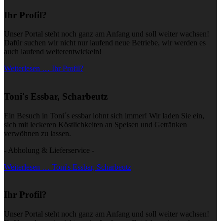
Ihr Profil?
Unser Portal steht noch ganz am Anfang und soll weiter wachsen!
Dafür suchen wir nicht nur laufend neue Betriebe, wir werden es
auch laufend weiterentwickeln!
Weiterlesen … Ihr Profil?
Toni's Essbar, Scharbeutz
Ein Besuch in Toni´s essbar lohnt sich immer! Wir laden Sie ein,
sich mit leckeren Köstlichkeiten an Speisen und Getränken
verwöhnen zu lassen.
- Abholung & Lieferservice -
Weiterlesen … Toni's Essbar, Scharbeutz
Ihr Profil?
Unser Portal steht noch ganz am Anfang und soll weiter wachsen!