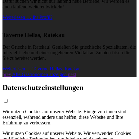
Dafür suchen wir nicht nur laufend neue Betriebe, wir werden es
auch laufend weiterentwickeln!
Weiterlesen … Ihr Profil?
Taverne Hellas, Ratekau
Der Grieche in Ratekau! Genießen Sie griechische Spezialitäten, die
mit viel Liebe und einer ungeheuren Vielfalt an Zutaten frisch für
Sie zubereitet werden.
Weiterlesen … Taverne Hellas, Ratekau
prev
Alle Gastronomen anzeigen
next
Datenschutzeinstellungen
Wir nutzen Cookies auf unserer Website. Einige von ihnen sind
essenziell, während andere uns helfen, diese Website und Ihre
Erfahrung zu verbessern.
Wir nutzen Cookies auf unserer Website. Wir verwenden Cookies
und ähnliche Technologien, um Inhalte und Anzeigen zu