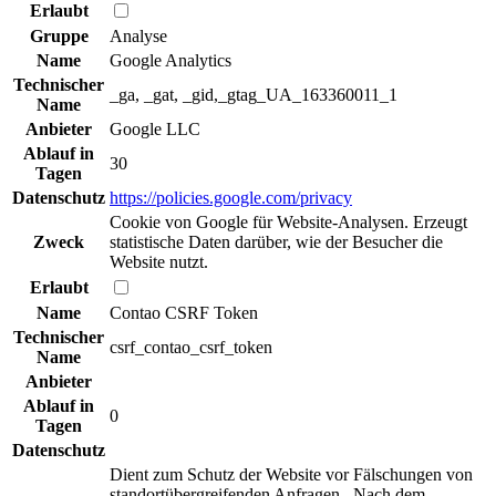
Erlaubt
Gruppe
Analyse
Name
Google Analytics
Technischer
_ga, _gat, _gid,_gtag_UA_163360011_1
Name
Anbieter
Google LLC
Ablauf in
30
Tagen
Datenschutz
https://policies.google.com/privacy
Cookie von Google für Website-Analysen. Erzeugt
Zweck
statistische Daten darüber, wie der Besucher die
Website nutzt.
Erlaubt
Name
Contao CSRF Token
Technischer
csrf_contao_csrf_token
Name
Anbieter
Ablauf in
0
Tagen
Datenschutz
Dient zum Schutz der Website vor Fälschungen von
standortübergreifenden Anfragen . Nach dem