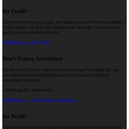
Ihr Profil?
Unser Portal steht noch ganz am Anfang und soll weiter wachsen!
Dafür suchen wir nicht nur laufend neue Betriebe, wir werden es
auch laufend weiterentwickeln!
Weiterlesen … Ihr Profil?
Toni's Essbar, Scharbeutz
Ein Besuch in Toni´s essbar lohnt sich immer! Wir laden Sie ein,
sich mit leckeren Köstlichkeiten an Speisen und Getränken
verwöhnen zu lassen.
- Abholung & Lieferservice -
Weiterlesen … Toni's Essbar, Scharbeutz
Ihr Profil?
Unser Portal steht noch ganz am Anfang und soll weiter wachsen!