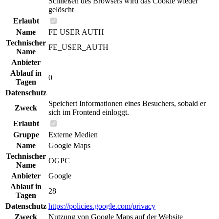
Schließen des Browsers wird das Cookie wieder
gelöscht
Erlaubt
Name
FE USER AUTH
Technischer
FE_USER_AUTH
Name
Anbieter
Ablauf in
0
Tagen
Datenschutz
Speichert Informationen eines Besuchers, sobald er
Zweck
sich im Frontend einloggt.
Erlaubt
Gruppe
Externe Medien
Name
Google Maps
Technischer
OGPC
Name
Anbieter
Google
Ablauf in
28
Tagen
Datenschutz
https://policies.google.com/privacy
Zweck
Nutzung von Google Maps auf der Website