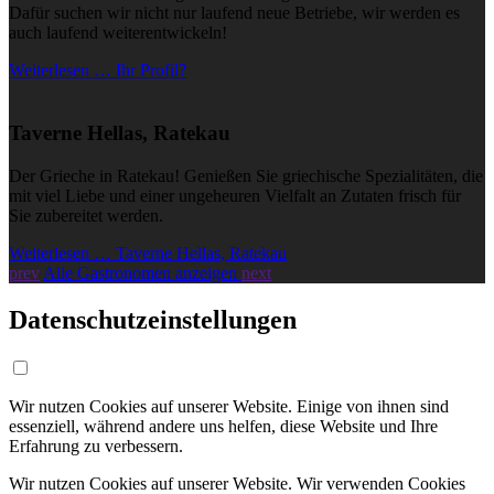
Dafür suchen wir nicht nur laufend neue Betriebe, wir werden es
auch laufend weiterentwickeln!
Weiterlesen … Ihr Profil?
Taverne Hellas, Ratekau
Der Grieche in Ratekau! Genießen Sie griechische Spezialitäten, die
mit viel Liebe und einer ungeheuren Vielfalt an Zutaten frisch für
Sie zubereitet werden.
Weiterlesen … Taverne Hellas, Ratekau
prev
Alle Gastronomen anzeigen
next
Datenschutzeinstellungen
Wir nutzen Cookies auf unserer Website. Einige von ihnen sind
essenziell, während andere uns helfen, diese Website und Ihre
Erfahrung zu verbessern.
Wir nutzen Cookies auf unserer Website. Wir verwenden Cookies