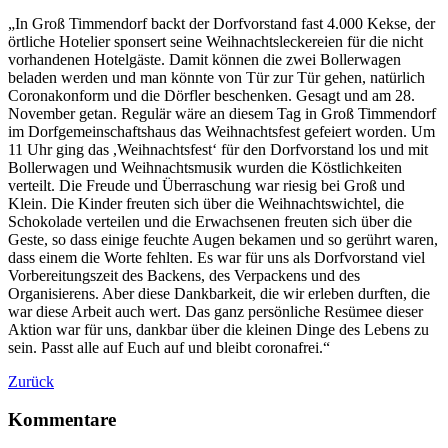
„In Groß Timmendorf backt der Dorfvorstand fast 4.000 Kekse, der
örtliche Hotelier sponsert seine Weihnachtsleckereien für die nicht
vorhandenen Hotelgäste. Damit können die zwei Bollerwagen
beladen werden und man könnte von Tür zur Tür gehen, natürlich
Corona­konform und die Dörfler beschenken. Gesagt und am 28.
November getan. Regulär wäre an diesem Tag in Groß Timmendorf
im Dorfgemeinschaftshaus das Weihnachtsfest gefeiert worden. Um
11 Uhr ging das ,Weihnachtsfest‘ für den Dorfvorstand los und mit
Bollerwagen und Weihnachtsmusik wurden die Köstlichkeiten
verteilt. Die Freude und Überraschung war riesig bei Groß und
Klein. Die Kinder freuten sich über die Weihnachtswichtel, die
Schokolade verteilen und die Erwachsenen freuten sich über die
Geste, so dass einige feuchte Augen bekamen und so gerührt waren,
dass einem die Worte fehlten. Es war für uns als Dorfvorstand viel
Vorbereitungszeit des Backens, des Verpackens und des
Organisierens. Aber diese Dankbarkeit, die wir erleben durften, die
war diese Arbeit auch wert. Das ganz persönliche Resümee dieser
Aktion war für uns, dankbar über die kleinen Dinge des Lebens zu
sein. Passt alle auf Euch auf und bleibt coronafrei.“
Zurück
Kommentare