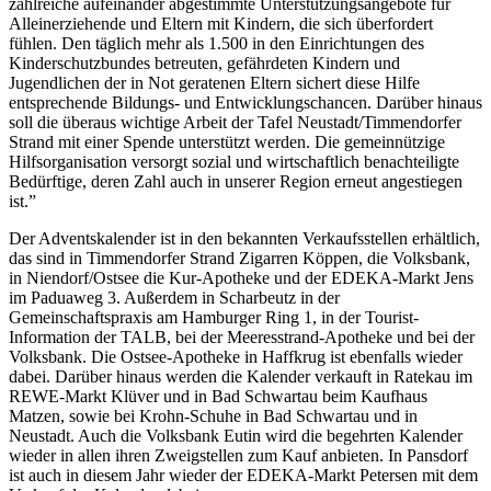
zahlreiche aufeinander abgestimmte Unterstützungsangebote für
Alleinerziehende und Eltern mit Kindern, die sich überfordert
fühlen. Den täglich mehr als 1.500 in den Einrichtungen des
Kinderschutzbundes betreuten, gefährdeten Kindern und
Jugendlichen der in Not geratenen Eltern sichert diese Hilfe
entsprechende Bildungs- und Entwicklungschancen. Darüber hinaus
soll die überaus wichtige Arbeit der Tafel Neustadt/Timmendorfer
Strand mit einer Spende unterstützt werden. Die gemeinnützige
Hilfsorganisation versorgt sozial und wirtschaftlich benachteiligte
Bedürftige, deren Zahl auch in unserer Region erneut angestiegen
ist.”
Der Adventskalender ist in den bekannten Verkaufsstellen erhältlich,
das sind in Timmendorfer Strand Zigarren Köppen, die Volksbank,
in Niendorf/Ostsee die Kur-Apotheke und der EDEKA-Markt Jens
im Padua­weg 3. Außerdem in Scharbeutz in der
Gemeinschaftspraxis am Hamburger Ring 1, in der Tourist-
Information der TALB, bei der Meeresstrand-Apotheke und bei der
Volksbank. Die Ostsee-Apotheke in Haffkrug ist ebenfalls wieder
dabei. Darüber hinaus werden die Kalender verkauft in Ratekau im
REWE-Markt Klüver und in Bad Schwartau beim Kaufhaus
Matzen, sowie bei Krohn-Schuhe in Bad Schwartau und in
Neustadt. Auch die Volksbank Eutin wird die begehrten Kalender
wieder in allen ihren Zweigstellen zum Kauf anbieten. In Pansdorf
ist auch in diesem Jahr wieder der EDEKA-Markt Petersen mit dem