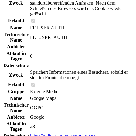
Zweck
standortübergreifenden Anfragen. Nach dem
Schließen des Browsers wird das Cookie wieder
gelöscht
Erlaubt
Name
FE USER AUTH
Technischer
FE_USER_AUTH
Name
Anbieter
Ablauf in
0
Tagen
Datenschutz
Speichert Informationen eines Besuchers, sobald er
Zweck
sich im Frontend einloggt.
Erlaubt
Gruppe
Externe Medien
Name
Google Maps
Technischer
OGPC
Name
Anbieter
Google
Ablauf in
28
Tagen
Datenschutz
https://policies.google.com/privacy