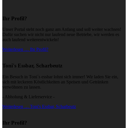
Ihr Profil?
Unser Portal steht noch ganz am Anfang und soll weiter wachsen!
Dafür suchen wir nicht nur laufend neue Betriebe, wir werden es
auch laufend weiterentwickeln!
Weiterlesen … Ihr Profil?
Toni's Essbar, Scharbeutz
Ein Besuch in Toni´s essbar lohnt sich immer! Wir laden Sie ein,
sich mit leckeren Köstlichkeiten an Speisen und Getränken
verwöhnen zu lassen.
- Abholung & Lieferservice -
Weiterlesen … Toni's Essbar, Scharbeutz
Ihr Profil?