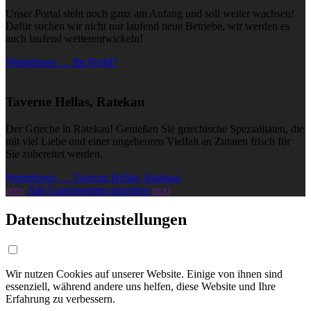
Unser Portal steht noch ganz am Anfang und soll weiter wachsen!
Dafür suchen wir nicht nur laufend neue Betriebe, wir werden es
auch laufend weiterentwickeln!
Weiterlesen … Ihr Profil?
Taverne Hellas, Ratekau
Der Grieche in Ratekau! Genießen Sie griechische Spezialitäten, die
mit viel Liebe und einer ungeheuren Vielfalt an Zutaten frisch für
Sie zubereitet werden.
Weiterlesen … Taverne Hellas, Ratekau
prev
Alle Gastronomen anzeigen
next
Datenschutzeinstellungen
Wir nutzen Cookies auf unserer Website. Einige von ihnen sind
essenziell, während andere uns helfen, diese Website und Ihre
Erfahrung zu verbessern.