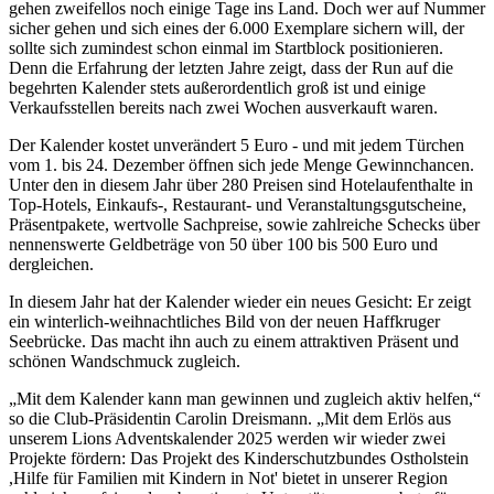
gehen zweifellos noch einige Tage ins Land. Doch wer auf Nummer
sicher gehen und sich eines der 6.000 Exemplare sichern will, der
sollte sich zumindest schon einmal im Startblock positionieren.
Denn die Erfahrung der letzten Jahre zeigt, dass der Run auf die
begehrten Kalender stets außerordentlich groß ist und einige
Verkaufsstellen bereits nach zwei Wochen ausverkauft waren.
Der Kalender kostet unverändert
5 Euro - und mit jedem Türchen
vom 1. bis 24. Dezember öffnen sich jede Menge Gewinnchancen.
Unter den in diesem Jahr über 280 Preisen sind Hotelaufenthalte in
Top-Hotels, Einkaufs-, Restaurant- und Veranstaltungsgutscheine,
Präsentpakete, wertvolle Sachpreise, sowie zahlreiche Schecks über
nennenswerte Geldbeträge von 50 über 100 bis 500 Euro und
dergleichen.
In diesem Jahr hat der Kalender wieder ein neues Gesicht: Er zeigt
ein winterlich-weihnachtliches Bild von der neuen Haffkruger
Seebrücke. Das macht ihn auch zu einem attraktiven Präsent und
schönen Wandschmuck zugleich.
„Mit dem Kalender kann man gewinnen und zugleich aktiv helfen,“
so die Club-Präsidentin Carolin Dreismann. „Mit dem Erlös aus
unserem Lions Adventskalender 2025 werden wir wieder zwei
Projekte fördern: Das Projekt des Kinderschutzbundes Ostholstein
,Hilfe für Familien mit Kindern in Not' bietet in unserer Region