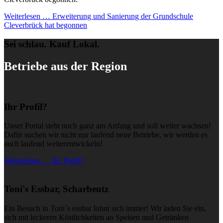
Weiterlesen …
Erweiterung und Sanierung der Grundschule
Cleverbrück hat begonnen
Sei schlau. Kauf Lokal.
Betriebe aus der Region
Ihr Profil?
Unser Portal steht noch ganz am Anfang und soll weiter wachsen!
Dafür suchen wir nicht nur laufend neue Betriebe, wir werden es
auch laufend weiterentwickeln!
Weiterlesen … Ihr Profil?
Toni's Essbar, Scharbeutz
Ein Besuch in Toni´s essbar lohnt sich immer! Wir laden Sie ein,
sich mit leckeren Köstlichkeiten an Speisen und Getränken