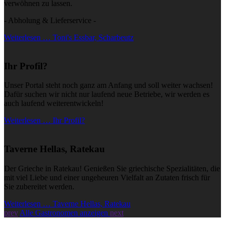
verwöhnen zu lassen.
- Abholung & Lieferservice -
Weiterlesen … Toni's Essbar, Scharbeutz
Ihr Profil?
Unser Portal steht noch ganz am Anfang und soll weiter wachsen!
Dafür suchen wir nicht nur laufend neue Betriebe, wir werden es
auch laufend weiterentwickeln!
Weiterlesen … Ihr Profil?
Taverne Hellas, Ratekau
Der Grieche in Ratekau! Genießen Sie griechische Spezialitäten, die
mit viel Liebe und einer ungeheuren Vielfalt an Zutaten frisch für
Sie zubereitet werden.
Weiterlesen … Taverne Hellas, Ratekau
prev
Alle Gastronomen anzeigen
next