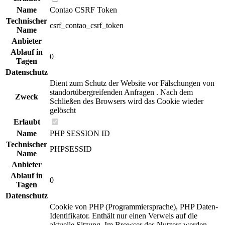
Name
Contao CSRF Token
Technischer
csrf_contao_csrf_token
Name
Anbieter
Ablauf in
0
Tagen
Datenschutz
Dient zum Schutz der Website vor Fälschungen von
standortübergreifenden Anfragen . Nach dem
Zweck
Schließen des Browsers wird das Cookie wieder
gelöscht
Erlaubt
Name
PHP SESSION ID
Technischer
PHPSESSID
Name
Anbieter
Ablauf in
0
Tagen
Datenschutz
Cookie von PHP (Programmiersprache), PHP Daten-
Identifikator. Enthält nur einen Verweis auf die
aktuelle Sitzung. Im Browser des Nutzers werden