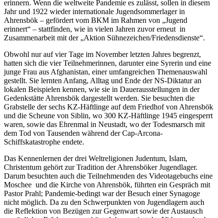
erinnern. Wenn die weltweite Pandemie es zulässt, sollen in diesem
Jahr und 1922 wieder internationale Jugendsommerlager in
Ahrensbök – gefördert vom BKM im Rahmen von „Jugend
erinnert“ – stattfinden, wie in vielen Jahren zuvor erneut in
Zusammenarbeit mit der „Aktion Sühnezeichen/Friedensdienste“.
Obwohl nur auf vier Tage im November letzten Jahres begrenzt,
hatten sich die vier Teilnehmerinnen, darunter eine Syrerin und eine
junge Frau aus Afghanistan, einer umfangreichen Themenauswahl
gestellt. Sie lernten Anfang, Alltag und Ende der NS-Diktatur an
lokalen Beispielen kennen, wie sie in Dauerausstellungen in der
Gedenkstätte Ahrensbök dargestellt werden. Sie besuchten die
Grabstelle der sechs KZ-Häftlinge auf dem Friedhof von Ahrensbök
und die Scheune von Siblin, wo 300 KZ-Häftlinge 1945 eingesperrt
waren, sowie das Ehrenmal in Neustadt, wo der Todesmarsch mit
dem Tod von Tausenden während der Cap-Arcona-
Schiffskatastrophe endete.
Das Kennenlernen der drei Weltreligionen Judentum, Islam,
Christentum gehört zur Tradition der Ahrensböker Jugendlager.
Darum besuchten auch die Teilnehmenden des Videotagebuchs eine
Moschee und die Kirche von Ahrensbök, führten ein Gespräch mit
Pastor Prahl; Pandemie-bedingt war der Besuch einer Synagoge
nicht möglich. Da zu den Schwerpunkten von Jugendlagern auch
die Reflektion von Bezügen zur Gegenwart sowie der Austausch