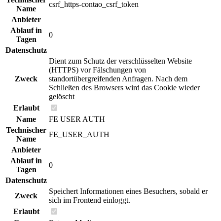
csrf_https-contao_csrf_token
Name
Anbieter
Ablauf in
0
Tagen
Datenschutz
Dient zum Schutz der verschlüsselten Website
(HTTPS) vor Fälschungen von
Zweck
standortübergreifenden Anfragen. Nach dem
Schließen des Browsers wird das Cookie wieder
gelöscht
Erlaubt
Name
FE USER AUTH
Technischer
FE_USER_AUTH
Name
Anbieter
Ablauf in
0
Tagen
Datenschutz
Speichert Informationen eines Besuchers, sobald er
Zweck
sich im Frontend einloggt.
Erlaubt