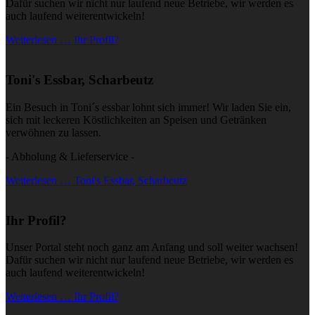
Dafür suchen wir nicht nur laufend neue Betriebe, wir werden es
auch laufend weiterentwickeln!
Weiterlesen … Ihr Profil?
Toni's Essbar, Scharbeutz
Ein Besuch in Toni´s essbar lohnt sich immer! Wir laden Sie ein,
sich mit leckeren Köstlichkeiten an Speisen und Getränken
verwöhnen zu lassen.
- Abholung & Lieferservice -
Weiterlesen … Toni's Essbar, Scharbeutz
Ihr Profil?
Unser Portal steht noch ganz am Anfang und soll weiter wachsen!
Dafür suchen wir nicht nur laufend neue Betriebe, wir werden es
auch laufend weiterentwickeln!
Weiterlesen … Ihr Profil?