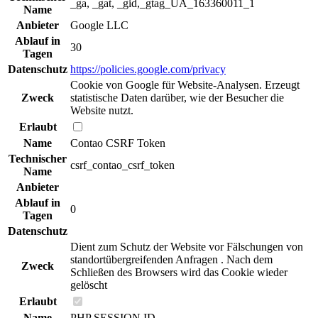
_ga, _gat, _gid,_gtag_UA_163360011_1
Name
Anbieter
Google LLC
Ablauf in
30
Tagen
Datenschutz
https://policies.google.com/privacy
Cookie von Google für Website-Analysen. Erzeugt
Zweck
statistische Daten darüber, wie der Besucher die
Website nutzt.
Erlaubt
Name
Contao CSRF Token
Technischer
csrf_contao_csrf_token
Name
Anbieter
Ablauf in
0
Tagen
Datenschutz
Dient zum Schutz der Website vor Fälschungen von
standortübergreifenden Anfragen . Nach dem
Zweck
Schließen des Browsers wird das Cookie wieder
gelöscht
Erlaubt
Name
PHP SESSION ID