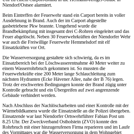
Niendorf/Ostsee alarmiert.
Beim Eintreffen der Feuerwehr stand ein Carport bereits in voller
Ausdehnung in Brand. Auch der im Carport abgestellte
gasbetriebene Pkw brannte. Umgehend wurde die
Brandbekämpfung mit insgesamt drei C-Rohren eingeleitet und das
Feuer abgelöscht. Neben 30 Feuerwehrkräften der Niendorfer Wehr
war auch die Freiwillige Feuerwehr Hemmelsdorf mit elf
Einsatzkräften vor Ort.
Die Wasserversorgung gestaltete sich schwierig, da es im
Einsatzbereich bei der Löschwasserentnahme 40 Meter weiter zu
einem Wasserrohrbruch gekommen ist. So mussten die
Feuerwehrkräfte eine 200 Meter lange Schlauchleitung zum
nächsten Hydranten (Ecke Hävener Allee, nahe der B 76) legen.
Trotz der erschwerten Bedingungen konnte der Brand zügig unter
Kontrolle gebracht und ein Übergreifen auf zwei angrenzende
Gebäude verhindert werden.
Nach Abschluss der Nachlöscharbeiten und einer Kontrolle mit der
Wärmebildkamera wurde die Einsatzstelle an die Polizei übergeben.
Einsatzende war laut Niendorfer Ortswehrführer Fabian Post um
8.25 Uhr. Der Zweckverband Ostholstein (ZVO) konnte den
Rohrbruch mit einer hinzugerufenen Firma reparieren und im Laufe
des Vormittages war die Wasserversorgung in dem Wohngebiet