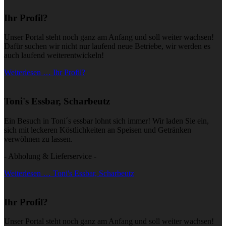
Ihr Profil?
Unser Portal steht noch ganz am Anfang und soll weiter wachsen!
Dafür suchen wir nicht nur laufend neue Betriebe, wir werden es
auch laufend weiterentwickeln!
Weiterlesen … Ihr Profil?
Toni's Essbar, Scharbeutz
Ein Besuch in Toni´s essbar lohnt sich immer! Wir laden Sie ein,
sich mit leckeren Köstlichkeiten an Speisen und Getränken
verwöhnen zu lassen.
- Abholung & Lieferservice -
Weiterlesen … Toni's Essbar, Scharbeutz
Ihr Profil?
Unser Portal steht noch ganz am Anfang und soll weiter wachsen!