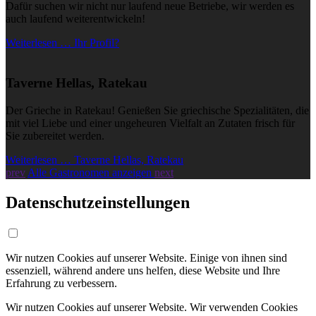
Dafür suchen wir nicht nur laufend neue Betriebe, wir werden es
auch laufend weiterentwickeln!
Weiterlesen … Ihr Profil?
Taverne Hellas, Ratekau
Der Grieche in Ratekau! Genießen Sie griechische Spezialitäten, die
mit viel Liebe und einer ungeheuren Vielfalt an Zutaten frisch für
Sie zubereitet werden.
Weiterlesen … Taverne Hellas, Ratekau
prev
Alle Gastronomen anzeigen
next
Datenschutzeinstellungen
Wir nutzen Cookies auf unserer Website. Einige von ihnen sind
essenziell, während andere uns helfen, diese Website und Ihre
Erfahrung zu verbessern.
Wir nutzen Cookies auf unserer Website. Wir verwenden Cookies