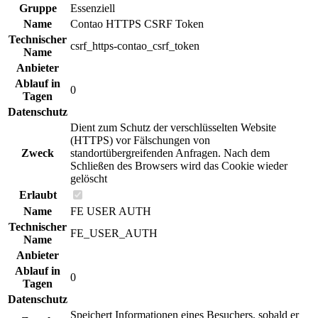
Gruppe
Essenziell
Name
Contao HTTPS CSRF Token
Technischer
csrf_https-contao_csrf_token
Name
Anbieter
Ablauf in
0
Tagen
Datenschutz
Dient zum Schutz der verschlüsselten Website
(HTTPS) vor Fälschungen von
Zweck
standortübergreifenden Anfragen. Nach dem
Schließen des Browsers wird das Cookie wieder
gelöscht
Erlaubt
Name
FE USER AUTH
Technischer
FE_USER_AUTH
Name
Anbieter
Ablauf in
0
Tagen
Datenschutz
Speichert Informationen eines Besuchers, sobald er