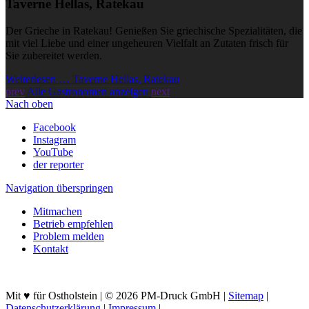
Taverne Hellas, Ratekau
Der Grieche in Ratekau! Genießen Sie griechische Spezialitäten, die
mit viel Liebe und einer ungeheuren Vielfalt an Zutaten frisch für
Sie zubereitet werden.
Weiterlesen … Taverne Hellas, Ratekau
prev
Alle Gastronomen anzeigen
next
Nach oben
Facebook
Instagram
YouTube
der reporter
Navigation überspringen
Mitmachen
Betrieb empfehlen
Problem melden
Kontakt
Mit ♥ für Ostholstein | © 2026 PM-Druck GmbH |
Sitemap
|
Datenschutzerklärung
|
Impressum
|