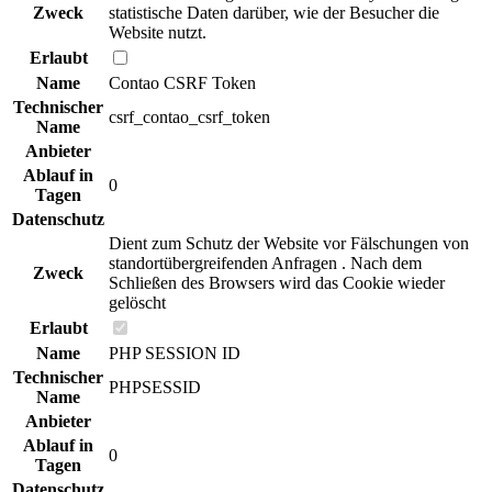
Zweck
statistische Daten darüber, wie der Besucher die
Website nutzt.
Erlaubt
Name
Contao CSRF Token
Technischer
csrf_contao_csrf_token
Name
Anbieter
Ablauf in
0
Tagen
Datenschutz
Dient zum Schutz der Website vor Fälschungen von
standortübergreifenden Anfragen . Nach dem
Zweck
Schließen des Browsers wird das Cookie wieder
gelöscht
Erlaubt
Name
PHP SESSION ID
Technischer
PHPSESSID
Name
Anbieter
Ablauf in
0
Tagen
Datenschutz