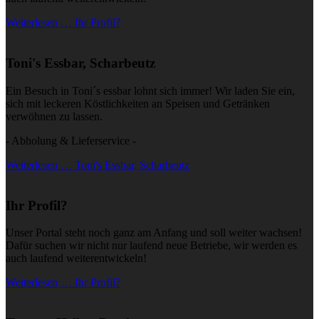
Weiterlesen … Ihr Profil?
Toni's Essbar, Scharbeutz
Ein Besuch in Toni´s essbar lohnt sich immer! Wir laden Sie ein,
sich mit leckeren Köstlichkeiten an Speisen und Getränken
verwöhnen zu lassen.
- Abholung & Lieferservice -
Weiterlesen … Toni's Essbar, Scharbeutz
Ihr Profil?
Unser Portal steht noch ganz am Anfang und soll weiter wachsen!
Dafür suchen wir nicht nur laufend neue Betriebe, wir werden es
auch laufend weiterentwickeln!
Weiterlesen … Ihr Profil?