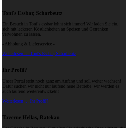
Toni's Essbar, Scharbeutz
Ein Besuch in Toni´s essbar lohnt sich immer! Wir laden Sie ein,
sich mit leckeren Köstlichkeiten an Speisen und Getränken
verwöhnen zu lassen.
- Abholung & Lieferservice -
Weiterlesen … Toni's Essbar, Scharbeutz
Ihr Profil?
Unser Portal steht noch ganz am Anfang und soll weiter wachsen!
Dafür suchen wir nicht nur laufend neue Betriebe, wir werden es
auch laufend weiterentwickeln!
Weiterlesen … Ihr Profil?
Taverne Hellas, Ratekau