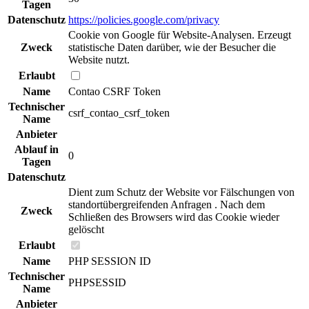
Tagen
Datenschutz
https://policies.google.com/privacy
Cookie von Google für Website-Analysen. Erzeugt
Zweck
statistische Daten darüber, wie der Besucher die
Website nutzt.
Erlaubt
Name
Contao CSRF Token
Technischer
csrf_contao_csrf_token
Name
Anbieter
Ablauf in
0
Tagen
Datenschutz
Dient zum Schutz der Website vor Fälschungen von
standortübergreifenden Anfragen . Nach dem
Zweck
Schließen des Browsers wird das Cookie wieder
gelöscht
Erlaubt
Name
PHP SESSION ID
Technischer
PHPSESSID
Name
Anbieter